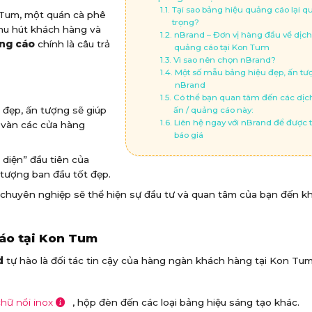
Tại sao bảng hiệu quảng cáo lại q
 Tum, một quán cà phê
trọng?
u hút khách hàng và
nBrand – Đơn vị hàng đầu về dịch
ng cáo
chính là câu trả
quảng cáo tại Kon Tum
Vì sao nên chọn nBrand?
Một số mẫu bảng hiệu đẹp, ấn tượ
nBrand
Có thể bạn quan tâm đến các dịch
đẹp, ấn tượng sẽ giúp
ấn / quảng cáo này:
Liên hệ ngay với nBrand để được t
 vàn các cửa hàng
báo giá
 diện” đầu tiên của
 tượng ban đầu tốt đẹp.
 chuyên nghiệp sẽ thể hiện sự đầu tư và quan tâm của bạn đến k
cáo tại Kon Tum
d
tự hào là đối tác tin cậy của hàng ngàn khách hàng tại Kon Tum
hữ nổi inox
, hộp đèn đến các loại bảng hiệu sáng tạo khác.