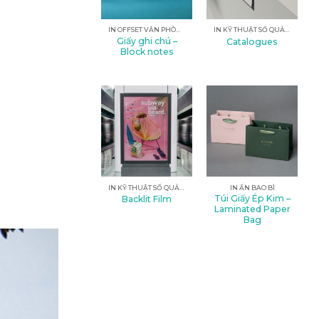
IN OFFSET VĂN PHÒNG
IN KỸ THUẬT SỐ QUẢNG CÁO
Giấy ghi chú –
Catalogues
Block notes
IN KỸ THUẬT SỐ QUẢNG CÁO
IN ẤN BAO BÌ
Túi Giấy Ép Kim –
Backlit Film
Laminated Paper
Bag