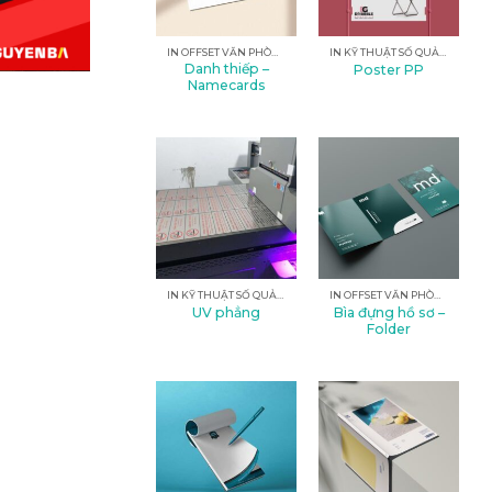
IN OFFSET VĂN PHÒNG
IN KỸ THUẬT SỐ QUẢNG CÁO
Danh thiếp –
Poster PP
Namecards
IN KỸ THUẬT SỐ QUẢNG CÁO
IN OFFSET VĂN PHÒNG
Bìa đựng hồ sơ –
UV phẳng
Folder