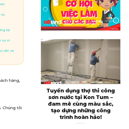
uan
 vụ
ng tại
 vụ in
ư vấn và
hách hàng,
Tuyển dụng thợ thi công
sơn nước tại Kon Tum –
đam mê cùng màu sắc,
. Chúng tôi
tạo dựng những công
trình hoàn hảo!