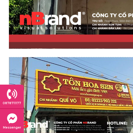
0878711177
Messenger