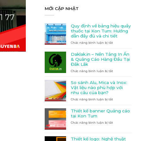
MỚI CẬP NHẬT
Quy định về bảng hiệu quầy
thuốc tại Kon Tum: Hướng
dẫn đầy đủ và chi tiết
Chức năng bình luận bị tắt
ở
Quy
định
Daklak.in – Nền Tảng In Ấn
về
& Quảng Cáo Hàng Đầu Tại
bảng
Đắk Lắk
hiệu
Chức năng bình luận bị tắt
quầy
ở
thuốc
Daklak.in
tại
–
So sánh Alu, Mica và Inox:
Kon
Nền
Vật liệu nào phù hợp với
Tum:
Tảng
nhu cầu của bạn?
Hướng
In
Chức năng bình luận bị tắt
dẫn
Ấn
ở
đầy
&
So
đủ
Quảng
sánh
Thiết kế banner Quảng cáo
và
Cáo
Alu,
tại Kon Tum
chi
Hàng
Mica
Chức năng bình luận bị tắt
ở
tiết
Đầu
và
Thiết
Tại
Inox:
kế
Đắk
Vật
banner
Lắk
liệu
Thiết kế logo: Nghệ thuật