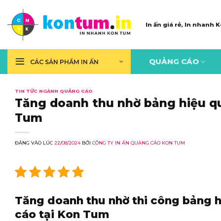
Skip
to
In ấn giá rẻ, In nhanh
content
QUẢNG CÁO
CÁC SẢN PHẨM IN ẤN
TIN TỨC NGÀNH QUẢNG CÁO
Tăng doanh thu nhờ bảng hiệu qu
Tum
ĐĂNG VÀO LÚC
22/08/2024
BỞI
CÔNG TY IN ẤN QUẢNG CÁO KON TUM
Tăng doanh thu nhờ thi công bảng 
cáo tại Kon Tum