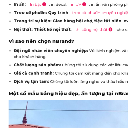
In ấn:
In bạt
, in decal,
in UV
, in ấn văn phòng p
Treo cờ phướn:
Quy trình
treo cờ phướn chuyên nghi
Trang trí sự kiện:
Gian hàng hội chợ
,
tiệc tất niên
,
e
Nội thất:
Thiết kế nội thất
,
thi công nội thất
cho c
Vì sao nên chọn nBrand?
Đội ngũ nhân viên chuyên nghiệp:
Với kinh nghiệm và 
cho khách hàng.
Chất lượng sản phẩm:
Chúng tôi sử dụng các vật liệu c
Giá cả cạnh tranh:
Chúng tôi cam kết mang đến cho khác
Dịch vụ tận tâm:
Chúng tôi luôn lắng nghe và thấu hiểu 
Một số mẫu bảng hiệu đẹp, ấn tượng tại nBr