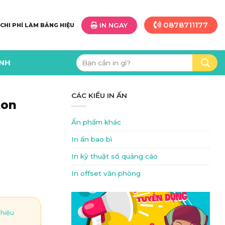
0878711177
IN NGAY
 CHI PHÍ LÀM BẢNG HIỆU
Tìm
ÌNH
kiếm:
CÁC KIỂU IN ẤN
Kon
Ấn phẩm khác
In ấn bao bì
In kỹ thuật số quảng cáo
In offset văn phòng
 hiệu