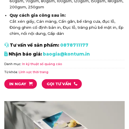
60gsm, 70gsm, 80gsm, 100gsm, 120gsm, 150gsm, 180gsm,
200gsm, 250gsm
Quy cách gia công sau in:
Cắt xén giấy, Cán màng, Cấn gân, bế răng cưa, đục lỗ,
Đóng ghim cố định bản in, Đục lỗ, tráng phủ bề mặt in, Ép
chìm, nổi nội dung, Gấp dán
Tư vấn về sản phẩm:
0878711177
Nhận báo giá:
baogia@kontum.in
Danh mục:
In kỹ thuật số quảng cáo
Từ khóa:
Lĩnh vực thời trang
IN NGAY
GỌI TƯ VẤN