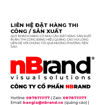
LIÊN HỆ ĐẶT HÀNG THI
CÔNG / SẢN XUẤT
QUÝ KHÁCH HÀNG CÓ NHU CẦU ĐẶT HÀNG SẢN XUẤT
IN ẤN / THI CÔNG BẢNG HIỆU QUẢNG CÁO VUI LÒNG
LIÊN HỆ VỚI CHÚNG TÔI QUA NHỮNG PHƯƠNG TIỆN
SAU:
Hotline:
0878711177
| Zalo:
0878711177
Email:
baogia@nbrand.co
(quảng cáo) |