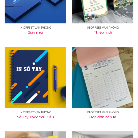
IN OFFSET VĂN PHÒNG
IN OFFSET VĂN PHÒNG
Giấy mời
Thiệp mời
IN OFFSET VĂN PHÒNG
IN OFFSET VĂN PHÒNG
Sổ Tay Theo Yêu Cầu
Hoá đơn bán lẻ