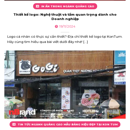
IN ẤN TRONG NGÀNH QUẢNG CÁO
Thiết kế logo: Nghệ thuật và tầm quan trọng dành cho
Doanh nghiệp
19/11/2024
Logo cá nhân có thực sự cần thiết? Địa chỉ thiết kế logo tại KonTum.
Hãy cùng tìm hiểu qua bài viết dưới đây nhé! [...]
TIN TỨC NGÀNH QUẢNG CÁO MẪU BẢNG HIỆU ĐẸP TẠI KON TUM