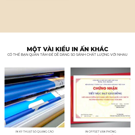
MỘT VÀI KIỂU IN ẤN KHÁC
CÓ THỂ BẠN QUAN TÂM ĐỂ DỄ DÀNG SO SÁNH CHẤT LƯỢNG VỚI NHAU
IN KỸ THUẬT SỐ QUẢNG CÁO
IN OFFSET VĂN PHÒNG