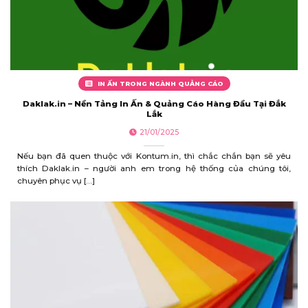
IN ẤN TRONG NGÀNH QUẢNG CÁO
Daklak.in – Nền Tảng In Ấn & Quảng Cáo Hàng Đầu Tại Đắk
Lắk
21/01/2025
Nếu bạn đã quen thuộc với Kontum.in, thì chắc chắn bạn sẽ yêu
thích Daklak.in – người anh em trong hệ thống của chúng tôi,
chuyên phục vụ [...]