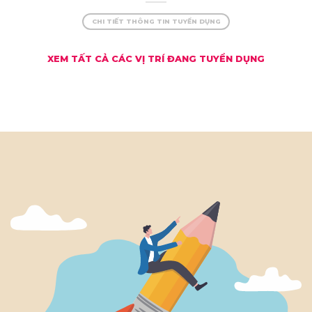
Kon Tum – thu nhập
CHI TIẾT THÔNG TIN TUYỂN DỤNG
khủng, đãi ngộ xịn!
XEM TẤT CẢ CÁC VỊ TRÍ ĐANG TUYỂN DỤNG