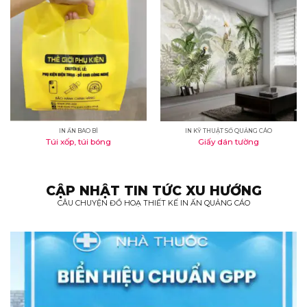
IN ẤN BAO BÌ
IN KỸ THUẬT SỐ QUẢNG CÁO
Túi xốp, túi bóng
Giấy dán tường
CẬP NHẬT TIN TỨC XU HƯỚNG
CÂU CHUYỆN ĐỒ HOẠ THIẾT KẾ IN ẤN QUẢNG CÁO