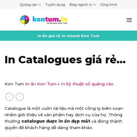
Skip
Quảng cáo
Tuyển dụng
Blog ngành in
Công trình
to
content
In ấn giá rẻ, In nhanh Kon Tum
In Catalogues giá rẻ
tại Kon Tum
Kon Tum
In ấn Kon Tum
»
In kỹ thuật số quảng cáo
Catalogue là một cuốn tài liệu mà một công ty biên soạn
nhằm giới thiệu về sản phẩm hay dịch vụ của họ. Thông
thường
catalogue được in ấn đẹp mắt
và đóng thành
quyển để khách hàng dễ dàng tham khảo.