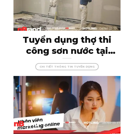
Tuyển dụng thợ thi
công sơn nước tại
Kon Tum – đam mê
CHI TIẾT THÔNG TIN TUYỂN DỤNG
cùng màu sắc, tạo
dựng những công
trình hoàn hảo!