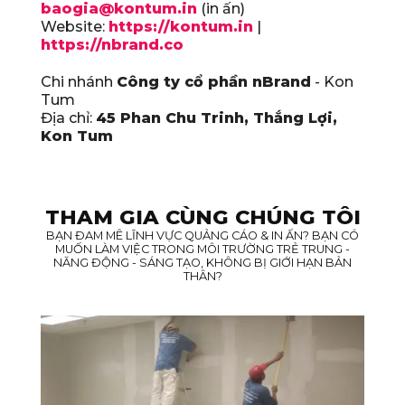
baogia@kontum.in
(in ấn)
Website:
https://kontum.in
|
https://nbrand.co
Chi nhánh
Công ty cổ phần nBrand
- Kon
Tum
Địa chỉ:
45 Phan Chu Trinh, Thắng Lợi,
Kon Tum
THAM GIA CÙNG CHÚNG TÔI
BẠN ĐAM MÊ LĨNH VỰC QUẢNG CÁO & IN ẤN? BẠN CÓ
MUỐN LÀM VIỆC TRONG MÔI TRƯỜNG TRẺ TRUNG -
NĂNG ĐỘNG - SÁNG TẠO, KHÔNG BỊ GIỚI HẠN BẢN
THÂN?