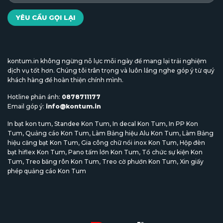
kontum.in không ngừng nỗ lực mỗi ngày để mang lại trải nghiệm
dịch vụ tốt hơn. Chúng tôi trân trọng và luôn lắng nghe góp ý từ quý
khách hàng để hoàn thiện chính mình.
Hotline phản ánh:
0878711177
Email góp ý:
info@kontum.in
In bạt kon tum
,
Standee Kon Tum
,
In decal Kon Tum
,
In PP Kon
Tum
,
Quảng cáo Kon Tum
,
Làm Bảng hiệu Alu Kon Tum
,
Làm Bảng
hiệu căng bạt Kon Tum
,
Gia công chữ nổi inox Kon Tum
,
Hộp đèn
bạt hiflex Kon Tum
,
Pano tấm lớn Kon Tum
,
Tổ chức sự kiện Kon
Tum
,
Treo băng rôn Kon Tum
,
Treo cờ phướn Kon Tum
,
Xin giấy
phép quảng cáo Kon Tum