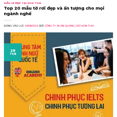
MẪU IN ĐẸP TẠI KON TUM
Top 20 mẫu tờ rơi đẹp và ấn tượng cho mọi
ngành nghề
ĐĂNG VÀO LÚC
29/08/2024
BỞI
CÔNG TY IN ẤN QUẢNG CÁO KON TUM
29
Th8