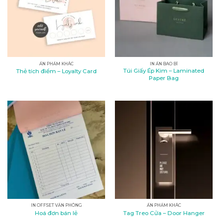
ẤN PHẨM KHÁC
IN ẤN BAO BÌ
Túi Giấy Ép Kim – Laminated
Thẻ tích điểm – Loyalty Card
Paper Bag
IN OFFSET VĂN PHÒNG
ẤN PHẨM KHÁC
Hoá đơn bán lẻ
Tag Treo Cửa – Door Hanger