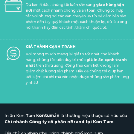
Dù bạn ở đâu, chúng tôi luôn sẵn sàng
giao hàng tận
nơi
một cách nhanh chóng và an toàn. Chúng tôi hợp
tác với những đối tác vận chuyển uy tín để đảm bảo sản
phẩm đến tay quý khách một cách thuận lợi, dù là trong
nội thành hay đến các tỉnh, thậm chí quốc tế.
GIÁ THÀNH CẠNH TRANH
Với mong muốn mang lại giá trị tốt nhất cho khách
hàng, chúng tôi luôn duy trì mức
giá in ấn cạnh tranh
nhất
trên thị trường, đồng thời cam kết không làm
giảm chất lượng sản phẩm. Hãy để chúng tôi giúp bạn
tiết kiệm chi phí mà vẫn nhận được những sản phẩm ưng
ý nhất!
In ấn Kon Tum
kontum.in
là thương hiệu thuộc sở hữu của
Chi nhánh Công ty cổ phần nBrand tại Kon Tum
Địa chỉ: 45 Phan Chu Trinh, thành phố Kon Tum