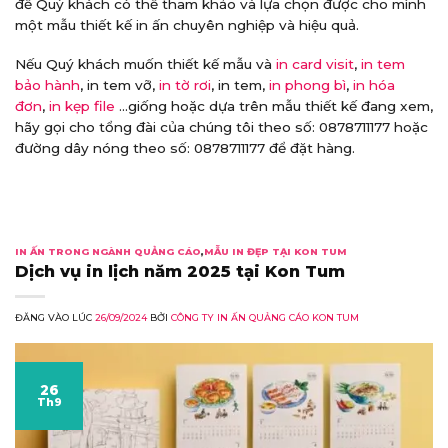
để Quý khách có thể tham khảo và lựa chọn được cho mình
một mẫu thiết kế in ấn chuyên nghiệp và hiệu quả.
Nếu Quý khách muốn thiết kế mẫu và
in card visit
,
in tem
bảo hành
, in tem vỡ,
in tờ rơi
, in tem,
in phong bì
,
in hóa
đơn
,
in kẹp file
…giống hoặc dựa trên mẫu thiết kế đang xem,
hãy gọi cho tổng đài của chúng tôi theo số: 0878711177 hoặc
đường dây nóng theo số: 0878711177 để đặt hàng.
IN ẤN TRONG NGÀNH QUẢNG CÁO
,
MẪU IN ĐẸP TẠI KON TUM
Dịch vụ in lịch năm 2025 tại Kon Tum
ĐĂNG VÀO LÚC
26/09/2024
BỞI
CÔNG TY IN ẤN QUẢNG CÁO KON TUM
26
Th9