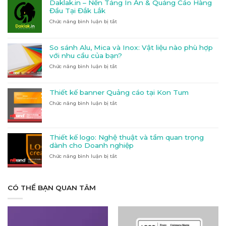
Daklak.in – Nền Tảng In Ấn & Quảng Cáo Hàng
bảng
Đầu Tại Đắk Lắk
hiệu
Chức năng bình luận bị tắt
ở
quầy
Daklak.in
thuốc
–
tại
Nền
Kon
So sánh Alu, Mica và Inox: Vật liệu nào phù hợp
Tảng
Tum:
với nhu cầu của bạn?
In
Hướng
Chức năng bình luận bị tắt
ở
Ấn
dẫn
So
&
đầy
sánh
Quảng
đủ
Alu,
Cáo
và
Thiết kế banner Quảng cáo tại Kon Tum
Mica
Hàng
chi
Chức năng bình luận bị tắt
ở
và
Đầu
tiết
Thiết
Inox:
Tại
kế
Vật
Đắk
banner
liệu
Lắk
Quảng
nào
Thiết kế logo: Nghệ thuật và tầm quan trọng
cáo
phù
dành cho Doanh nghiệp
tại
hợp
Chức năng bình luận bị tắt
Kon
ở
với
Tum
Thiết
nhu
kế
cầu
logo:
của
Nghệ
CÓ THỂ BẠN QUAN TÂM
bạn?
thuật
và
tầm
quan
trọng