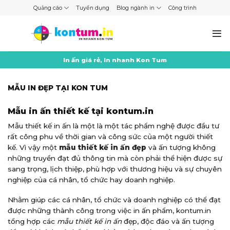
Skip
Quảng cáo
Tuyển dụng
Blog ngành in
Công trình
to
content
In ấn giá rẻ, In nhanh Kon Tum
MẪU IN ĐẸP TẠI KON TUM
Mẫu in ấn thiết kế tại
kontum.in
Mẫu thiết kế in ấn là một là một tác phẩm nghệ được đầu tư
rất công phu về thời gian và công sức của một người thiết
kế. Vì vậy một
mẫu thiết kế in ấn đẹp
và ấn tượng không
những truyền đạt đủ thông tin mà còn phải thể hiện được sự
sang trọng, lịch thiệp, phù hợp với thương hiệu và sự chuyên
nghiệp của cá nhân, tổ chức hay doanh nghiệp.
Nhằm giúp các cá nhân, tổ chức và doanh nghiệp có thể đạt
được những thành công trong việc in ấn phẩm, kontum.in
tổng hợp các
mẫu thiết kế in ấn
đẹp, độc đáo và ấn tượng