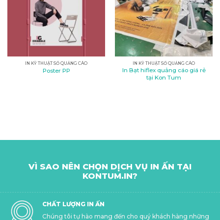
IN KỸ THUẬT SỐ QUẢNG CÁO
IN KỸ THUẬT SỐ QUẢNG CÁO
In Bạt hiflex quảng cáo giá rẻ
Poster PP
tại Kon Tum
VÌ SAO NÊN CHỌN DỊCH VỤ IN ẤN TẠI
KONTUM.IN?
CHẤT LƯỢNG IN ẤN
Chúng tôi tự hào mang đến cho quý khách hàng những