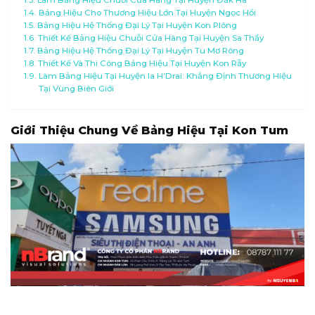
Bảng Hiệu Cho Thương Hiệu Lớn Tại Huyện Ngọc Hồi
Bảng Hiệu Hệ Thống Đại Lý Tại Huyện Kon Plông
Thiết Kế Bảng Hiệu Chuỗi Cửa Hàng Tại Huyện Sa Thầy
Bảng Hiệu Hệ Thống Đại Lý Tại Huyện Tu Mơ Rông
Thiết Kế Và Thi Công Bảng Hiệu Tại Huyện Kon Rẫy
Làm Bảng Hiệu Tại Huyện Ia H’Drai: Khẳng Định Thương Hiệu
Tại Vùng Biên Giới
Giới Thiệu Chung Về Bảng Hiệu Tại Kon Tum