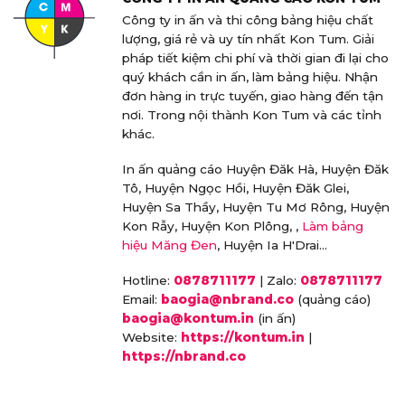
Công ty in ấn và thi công bảng hiệu chất
lượng, giá rẻ và uy tín nhất Kon Tum. Giải
pháp tiết kiệm chi phí và thời gian đi lại cho
quý khách cần in ấn, làm bảng hiệu. Nhận
đơn hàng in trực tuyến, giao hàng đến tận
nơi. Trong nội thành Kon Tum và các tỉnh
khác.
In ấn quảng cáo Huyện Đăk Hà, Huyện Đăk
Tô, Huyện Ngọc Hồi, Huyện Đăk Glei,
Huyện Sa Thầy, Huyện Tu Mơ Rông, Huyện
Kon Rẫy, Huyện Kon Plông, ,
Làm bảng
hiệu Măng Đen
, Huyện Ia H'Drai...
Hotline:
0878711177
| Zalo:
0878711177
Email:
baogia@nbrand.co
(quảng cáo)
baogia@kontum.in
(in ấn)
Website:
https://kontum.in
|
https://nbrand.co