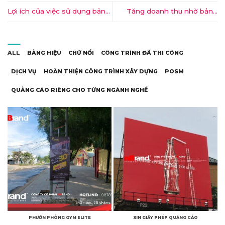
Lợi ích của việc sử dụng bảng
Tăng doanh thu nhờ bảng
hiệu alu tại Ngọc Hồi – Kon
hiệu quảng cáo sáng tạo và
Tum
ấn tượng tại Kon Tum
ALL
BẢNG HIỆU
CHỮ NỔI
CÔNG TRÌNH ĐÃ THI CÔNG
DỊCH VỤ
HOÀN THIỆN CÔNG TRÌNH XÂY DỰNG
POSM
QUẢNG CÁO RIÊNG CHO TỪNG NGÀNH NGHỀ
PHƯỚN PHÒNG GYM ELITE
XIN GIẤY PHÉP QUẢNG CÁO