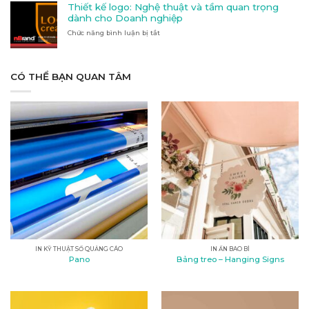
Quảng
nào
Thiết kế logo: Nghệ thuật và tầm quan trọng
cáo
phù
dành cho Doanh nghiệp
tại
hợp
Chức năng bình luận bị tắt
Kon
ở
với
Tum
Thiết
nhu
kế
cầu
logo:
của
Nghệ
CÓ THỂ BẠN QUAN TÂM
bạn?
thuật
và
tầm
quan
trọng
dành
cho
Doanh
nghiệp
IN KỸ THUẬT SỐ QUẢNG CÁO
IN ẤN BAO BÌ
Pano
Bảng treo – Hanging Signs