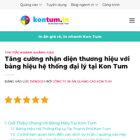
Skip
Quảng cáo
Tuyển dụng
Blog ngành in
Công trình
to
content
In ấn giá rẻ, In nhanh Kon Tum
TIN TỨC NGÀNH QUẢNG CÁO
Tăng cường nhận diện thương hiệu với
bảng hiệu hệ thống đại lý tại Kon Tum
ĐĂNG VÀO LÚC
19/08/2024
BỞI
CÔNG TY IN ẤN QUẢNG CÁO KON TUM
Giới Thiệu Chung Về Bảng Hiệu Tại Kon Tum
Bảng Hiệu Hệ Thống Đại Lý Tại Thành Phố Kon Tum
Có thể bạn quan tâm đến các dịch vụ in ấn / quảng cáo này:
Làm Bảng Hiệu Chuỗi Cửa Hàng Tại Huyện Đăk Hà