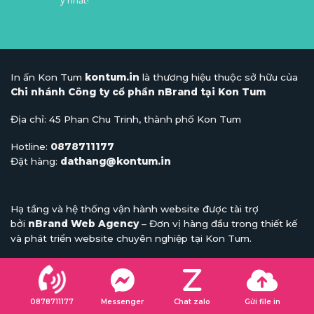
ý nhất!
In ấn Kon Tum
kontum.in
là thương hiệu thuộc sở hữu của
Chi nhánh Công ty cổ phần nBrand tại Kon Tum
Địa chỉ: 45 Phan Chu Trinh, thành phố Kon Tum
Hotline:
0878711177
Đặt hàng:
dathang@kontum.in
Hạ tầng và hệ thống vận hành website được tài trợ
bởi
nBrand Web Agency
– Đơn vị hàng đầu trong thiết kế
và phát triển website chuyên nghiệp tại Kon Tum.
Chỉ cần để lại số điện thoại, nhân viên của
kontum.in
sẽ gọi
lại và tư vấn các giải pháp in ấn, các thắc mắc thiết kế và báo
0878711177
Messenger
Chat zalo
Gửi file in