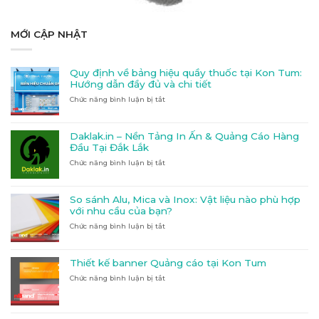
MỚI CẬP NHẬT
Quy định về bảng hiệu quầy thuốc tại Kon Tum:
Hướng dẫn đầy đủ và chi tiết
Chức năng bình luận bị tắt
ở
Quy
định
về
Daklak.in – Nền Tảng In Ấn & Quảng Cáo Hàng
bảng
Đầu Tại Đắk Lắk
hiệu
Chức năng bình luận bị tắt
ở
quầy
Daklak.in
thuốc
–
tại
Nền
Kon
So sánh Alu, Mica và Inox: Vật liệu nào phù hợp
Tảng
Tum:
với nhu cầu của bạn?
In
Hướng
Chức năng bình luận bị tắt
ở
Ấn
dẫn
So
&
đầy
sánh
Quảng
đủ
Alu,
Cáo
và
Thiết kế banner Quảng cáo tại Kon Tum
Mica
Hàng
chi
Chức năng bình luận bị tắt
ở
và
Đầu
tiết
Thiết
Inox:
Tại
kế
Vật
Đắk
banner
liệu
Lắk