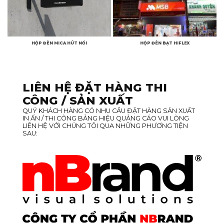
HỘP ĐÈN MICA HÚT NỔI
HỘP ĐÈN BẠT HIFLEX
LIÊN HỆ ĐẶT HÀNG THI
CÔNG / SẢN XUẤT
QUÝ KHÁCH HÀNG CÓ NHU CẦU ĐẶT HÀNG SẢN XUẤT
IN ẤN / THI CÔNG BẢNG HIỆU QUẢNG CÁO VUI LÒNG
LIÊN HỆ VỚI CHÚNG TÔI QUA NHỮNG PHƯƠNG TIỆN
SAU: