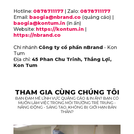
Hotline:
0878711177
| Zalo:
0878711177
Email:
baogia@nbrand.co
(quảng cáo) |
baogia@kontum.in
(in ấn)
Website:
https://kontum.in
|
https://nbrand.co
Chi nhánh
Công ty cổ phần nBrand
- Kon
Tum
Địa chỉ:
45 Phan Chu Trinh, Thắng Lợi,
Kon Tum
THAM GIA CÙNG CHÚNG TÔI
BẠN ĐAM MÊ LĨNH VỰC QUẢNG CÁO & IN ẤN? BẠN CÓ
MUỐN LÀM VIỆC TRONG MÔI TRƯỜNG TRẺ TRUNG -
NĂNG ĐỘNG - SÁNG TẠO, KHÔNG BỊ GIỚI HẠN BẢN
THÂN?