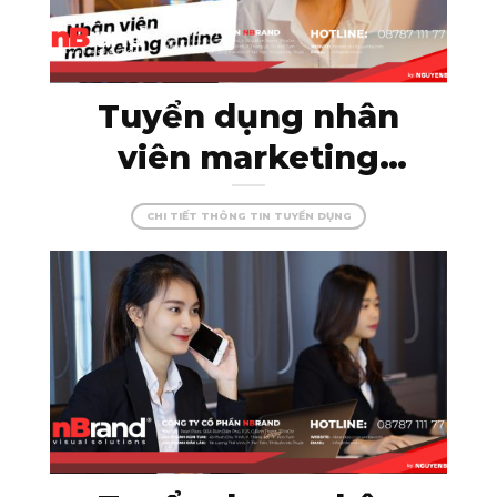
Tuyển dụng nhân
viên marketing
online – thỏa sức
CHI TIẾT THÔNG TIN TUYỂN DỤNG
sáng tạo cùng
nBrand!