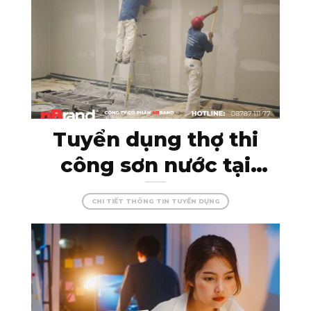
Tuyển dụng thợ thi
công sơn nước tại
Kon Tum – đam mê
CHI TIẾT THÔNG TIN TUYỂN DỤNG
cùng màu sắc, tạo
dựng những công
trình hoàn hảo!