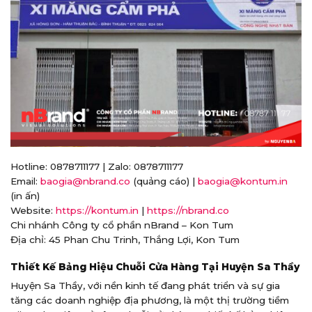
Hotline: 0878711177 | Zalo: 0878711177
Email:
baogia@nbrand.co
(quảng cáo) |
baogia@kontum.in
(in ấn)
Website:
https://kontum.in
|
https://nbrand.co
Chi nhánh Công ty cổ phần nBrand – Kon Tum
Địa chỉ: 45 Phan Chu Trinh, Thắng Lợi, Kon Tum
Thiết Kế Bảng Hiệu Chuỗi Cửa Hàng Tại Huyện Sa Thầy
Huyện Sa Thầy, với nền kinh tế đang phát triển và sự gia
tăng các doanh nghiệp địa phương, là một thị trường tiềm