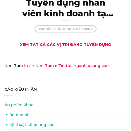
Tuyển dụng nhân
viên kinh doanh tại
Kon Tum – thu nhập
CHI TIẾT THÔNG TIN TUYỂN DỤNG
khủng, đãi ngộ xịn!
XEM TẤT CẢ CÁC VỊ TRÍ ĐANG TUYỂN DỤNG
Kon Tum
In ấn Kon Tum
»
Tin tức ngành quảng cáo
CÁC KIỂU IN ẤN
Ấn phẩm khác
In ấn bao bì
In kỹ thuật số quảng cáo