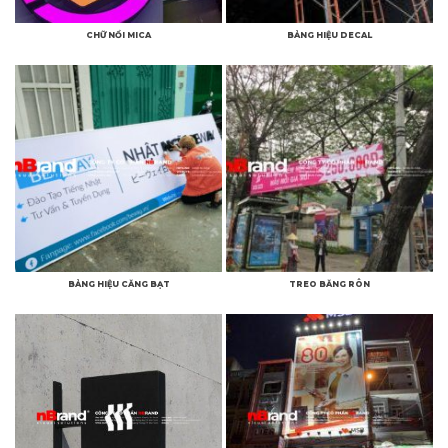
CHỮ NỔI MICA
BẢNG HIỆU DECAL
BẢNG HIỆU CĂNG BẠT
TREO BĂNG RÔN