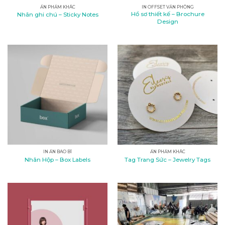
ẤN PHẨM KHÁC
IN OFFSET VĂN PHÒNG
Hồ sơ thiết kế – Brochure
Nhãn ghi chú – Sticky Notes
Design
IN ẤN BAO BÌ
ẤN PHẨM KHÁC
Nhãn Hộp – Box Labels
Tag Trang Sức – Jewelry Tags