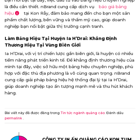
là điều cần thiết. nBrand cung cấp dịch vụ
báo giá bảng
hiệu
tại Kon Rẫy, đảm bảo mang đến cho bạn một sản
phẩm chất lượng, bền vững và thẩm mỹ cao, giúp doanh
nghiệp bạn nổi bật giữa thị trường cạnh tranh.
Làm Bảng Hiệu Tại Huyện Ia H’Drai: Khẳng Định
Thương Hiệu Tại Vùng Biên Giới
Ia H’Drai, với vị trí chiến lược gần biên giới, là huyện có nhiều
tiềm năng phát triển kinh tế. Để khẳng định thương hiệu của
mình tại đây, việc sở hữu một bảng hiệu chuyên nghiệp, phù
hợp với đặc thù địa phương là vô cùng quan trọng. nBrand
cung cấp giải pháp bảng hiệu hệ thống đại lý tại Ia H’Drai,
giúp doanh nghiệp tạo ấn tượng mạnh mẽ và thu hút khách
hàng.
Bài viết này đã được đăng trong
Tin tức ngành quảng cáo
. Đánh dấu
permalink
.
CÔNG TY IN ẤN QUẢNG CÁO KON TUM