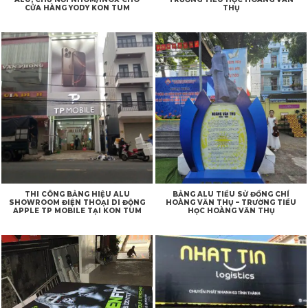
CỬA HÀNG YODY KON TUM
THỤ
THI CÔNG BẢNG HIỆU ALU
BẢNG ALU TIỂU SỬ ĐỒNG CHÍ
SHOWROOM ĐIỆN THOẠI DI ĐỘNG
HOÀNG VĂN THỤ – TRƯỜNG TIỂU
APPLE TP MOBILE TẠI KON TUM
HỌC HOÀNG VĂN THỤ