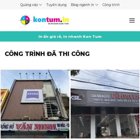
Skip
Quảng cáo
Tuyển dụng
Blog ngành in
Công trình
to
content
In ấn giá rẻ, In nhanh Kon Tum
CÔNG TRÌNH ĐÃ THI CÔNG