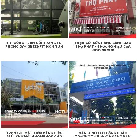
THI CÔNG TRỌN GÓI TRANG TRÍ
TRỌN GÓI CỬA HÀNG BÁNH BAO
PHÒNG GYM GREENFIT KON TUM
THỌ PHÁT – THƯƠNG HIỆU CỦA
KIDO GROUP
TRỌN GÓI MẶT TIỀN BẢNG HIỆU
MÀN HÌNH LED CỔNG CHÀO
ALU, CHỮ NỔI NHÔM/INOX CHO
TRƯỜNG TIỂU HỌC HOÀNG VĂN