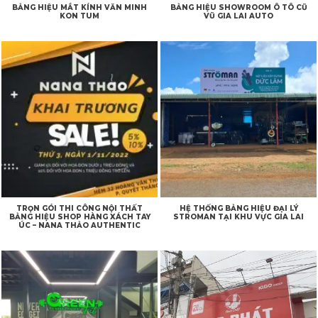
BẢNG HIỆU MẮT KÍNH VĂN MINH
BẢNG HIỆU SHOWROOM Ô TÔ CŨ
KON TUM
VŨ GIA LAI AUTO
TRỌN GÓI THI CÔNG NỘI THẤT
HỆ THỐNG BẢNG HIỆU ĐẠI LÝ
BẢNG HIỆU SHOP HÀNG XÁCH TAY
STROMAN TẠI KHU VỰC GIA LAI
ÚC – NANA THẢO AUTHENTIC