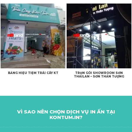
BẢNG HIỆU TIỆM TRÁI CÂY KT
TRỌN GÓI SHOWROOM SƠN
THAILAN – SƠN THẦN TƯỢNG
VÌ SAO NÊN CHỌN DỊCH VỤ IN ẤN TẠI
KONTUM.IN?