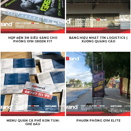
HỘP ĐÈN 3M SIÊU SÁNG CHO
BẢNG HIỆU NHẤT TÍN LOGISTICS |
PHÒNG GYM GREEN FIT
XƯỞNG QUẢNG CÁO
MENU QUÁN CÀ PHÊ KON TUM:
PHƯỚN PHÒNG GYM ELITE
GHẾ ĐẨU