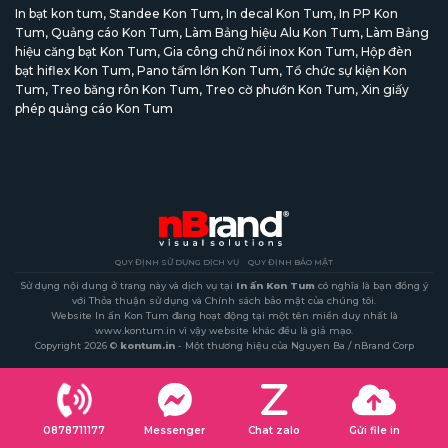
In bạt kon tum
,
Standee Kon Tum
,
In decal Kon Tum
,
In PP Kon
Tum
,
Quảng cáo Kon Tum
,
Làm Bảng hiệu Alu Kon Tum
,
Làm Bảng
hiệu căng bạt Kon Tum
,
Gia công chữ nổi inox Kon Tum
,
Hộp đèn
bạt hiflex Kon Tum
,
Pano tấm lớn Kon Tum
,
Tổ chức sự kiện Kon
Tum
,
Treo băng rôn Kon Tum
,
Treo cờ phướn Kon Tum
,
Xin giấy
phép quảng cáo Kon Tum
QUY ĐỊNH SỬ DỤNG DỊCH VỤ
QUY ĐỊNH BẢO MẬT
Sử dụng nội dung ở trang này và dịch vụ tại
In ấn Kon Tum
có nghĩa là bạn đồng ý
với Thỏa thuận sử dụng và Chính sách bảo mật của chúng tôi.
Website In ấn Kon Tum đang hoạt động tại một tên miền duy nhất là
www.kontum.in vì vậy website khác đều là giả mạo.
Copyright 2026 ©
kontum.in
- Một thương hiệu của Nguyen Ba / nBrand Corp
0878711177
Messenger
Chat zalo
Gửi file in