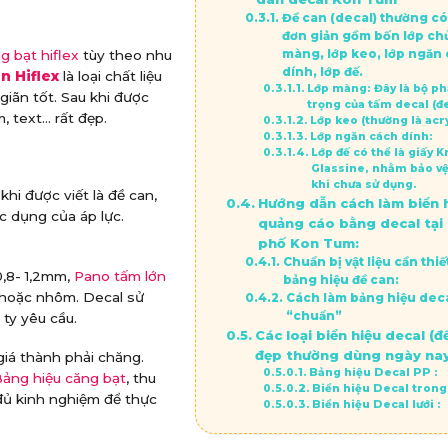
Đề can (decal) thường có
đơn giản gồm bốn lớp chủ
g bạt hiflex
tùy theo nhu
màng, lớp keo, lớp ngăn
dính, lớp đế.
n Hiflex
là loại chất liệu
Lớp màng: Đây là bộ p
giãn tốt. Sau khi được
trọng của tấm decal (đ
, text… rất đẹp.
Lớp keo (thường là acry
Lớp ngăn cách dính:
Lớp đế có thể là giấy K
Glassine, nhằm bảo vệ
khi chưa sử dụng.
khi được viết là đề can,
Hướng dẫn cách làm biển 
ác dụng của áp lực.
quảng cáo bằng decal tại
phố Kon Tum:
Chuẩn bị vật liệu cần thiế
,8- 1,2mm,
Pano tấm lớn
bảng hiệu đề can:
 hoặc nhôm. Decal sử
Cách làm bảng hiệu deca
“chuẩn”
 ty yêu cầu.
Các loại biển hiệu decal (đ
đẹp thường dùng ngày na
giá thành phải chăng.
Bảng hiệu Decal PP :
ảng hiệu căng bạt
, thu
Biển hiệu Decal trong
 đủ kinh nghiệm để thực
Biển hiệu Decal lưới :