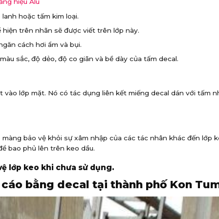
ảng hiệu Alu
lanh hoặc tấm kim loại.
hiện trên nhãn sẽ được viết trên lớp này.
găn cách hơi ẩm và bụi.
màu sắc, độ dẻo, độ co giãn và bề dày của tấm decal.
 vào lớp mặt. Nó có tác dụng liên kết miếng decal dán với tấm n
ớp màng bảo vệ khỏi sự xâm nhập của các tác nhân khác đến lớp 
ể bao phủ lên trên keo dầu.
vệ lớp keo khi chưa sử dụng.
 cáo bằng decal tại thành phố Kon Tum