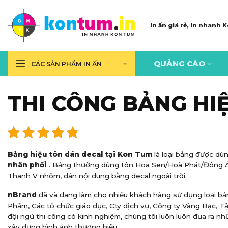
Skip
to
In ấn giá rẻ, In nhanh
content
QUẢNG CÁO
CÁC SẢN PHẨM IN ẤN
THI CÔNG BẢNG HI
Bảng hiệu tôn dán decal tại Kon Tum
là loại bảng được dù
nhân phối
. Bảng thường dùng tôn Hoa Sen/Hoà Phát/Đông Á d
Thanh V nhôm, dán nội dung bằng decal ngoài trời.
nBrand
đã và đang làm cho nhiều khách hàng sử dụng loại b
Phẩm, Các tổ chức giáo dục, Cty dịch vụ, Công ty Vàng Bạc, T
đội ngũ thi công có kinh nghiệm, chúng tôi luôn luôn đưa ra nh
xây dựng hình ảnh thương hiệu.