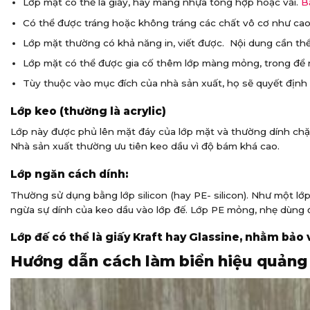
Lớp mặt có thể là giấy, hay màng nhựa tổng hợp hoặc vải.
B
Có thể được tráng hoặc không tráng các chất vô cơ như cao 
Lớp mặt thường có khả năng in, viết được. Nội dung cần thể 
Lớp mặt có thể được gia cố thêm lớp màng mỏng, trong để n
Tùy thuộc vào mục đích của nhà sản xuất, họ sẽ quyết định 
Lớp keo (thường là acrylic)
Lớp này được phủ lên mặt đáy của lớp mặt và thường dính chặt
Nhà sản xuất thường ưu tiên keo dầu vì độ bám khá cao.
Lớp ngăn cách dính:
Thường sử dụng bằng lớp silicon (hay PE- silicon). Như một l
ngừa sự dính của keo dầu vào lớp đế. Lớp PE mỏng, nhẹ dùng đ
Lớp đế có thể là giấy Kraft hay Glassine, nhằm bảo 
Hướng dẫn cách làm biển hiệu quảng