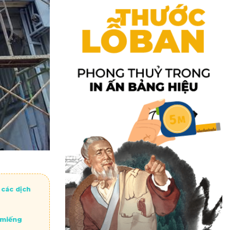
 các dịch
 miếng