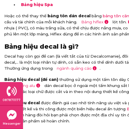
Bảng hiệu Spa
Hoặc có thể thay thế
bảng tôn dán decal
bằng
bảng tôn căn
cầu và tài chính của mỗi khách hàng.
Bảng hiflex
lót tôn.
I
nhựa ( PVC), có màu trắng sữa, có thể chịu được nắng mưa, co 
phủ lên một lớp màng, Hiflex dùng để in các hình ảnh sản phẩm
Bảng hiệu decal là gì?
Decal hay còn gọi đề can (là viết tắt của từ Decalcomanie), đôi 
decal,… là một loại nhãn tự dính, có sẵn keo có thể dính dưới t
Thường ứng dụng trong
ngành quảng cáo
.
Bảng hiệu decal (đề can)
thường sử dụng một tấm tôn dày 0
hoặc
bảng alu
dán decal bọc ở ngoài một tấm khung sắt
dụng là các loại chữ được cắt và in theo nội dung thiết kế công
0878711177
Bảng hiệu decal
được đánh giá cao nhờ tính năng ưu việt và 
Muốn thiết kế và thi công được một biển hiệu decal ấn tượng
B
hút khách hàng đòi hỏi bạn phải chọn được một địa chỉ uy tín
hiện thì sản phẩm sẽ hoàn chỉnh.
Messenger