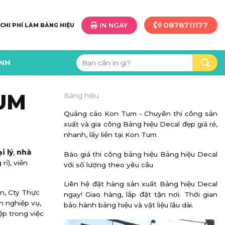
0878711177
IN NGAY
 CHI PHÍ LÀM BẢNG HIỆU
Tìm
ÌNH
kiếm:
TUM
Bảng hiệu
Quảng cáo Kon Tum - Chuyên thi công sản
xuất và gia công Bảng hiệu Decal đẹp giá rẻ,
nhanh, lấy liền tại Kon Tum
i lý
,
nhà
Báo giá thi công bảng hiệu Bảng hiệu Decal
ỉ), viền
với số lượng theo yêu cầu
Liên hệ đặt hàng sản xuất Bảng hiệu Decal
n, Cty Thực
ngay! Giao hàng, lắp đặt tận nơi. Thời gian
n nghiệp vụ,
bảo hành bảng hiệu và vật liệu lâu dài.
ệp trong việc