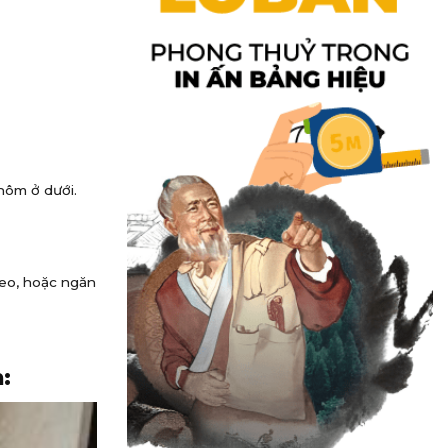
hôm ở dưới.
keo, hoặc ngăn
: