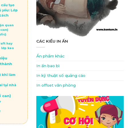
 cấu tạo
 yếu: Lớp
 cách
hận quan
ecan)
lic)
CÁC KIỂU IN ẤN
raft hay
 lớp keo
Ấn phẩm khác
hiệu
 thành
In ấn bao bì
t khi làm
In kỹ thuật số quảng cáo
In offset văn phòng
l tại nhà
ề can)
y
: