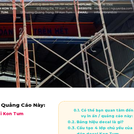
 Quảng Cáo Này:
Có thể bạn quan tâm đến
ại Kon Tum
vụ in ấn / quảng cáo này:
Bảng hiệu decal là gì?
Cấu tạo 4 lớp chủ yếu của
dán decal Kon Tum