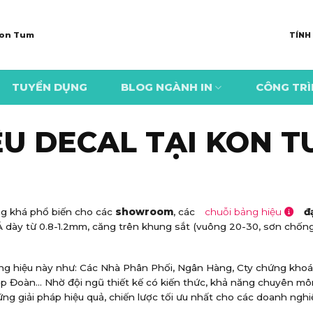
 Kon Tum
TÍNH
TUYỂN DỤNG
BLOG NGÀNH IN
CÔNG TR
ỆU DECAL TẠI KON 
ng khá phổ biến cho các
showroom
, các
chuỗi bảng hiệu
đạ
ày từ 0.8-1.2mm, căng trên khung sắt (vuông 20-30, sơn chống r
ảng hiệu này như: Các Nhà Phân Phối, Ngân Hàng, Cty chứng khoá
ập Đoàn… Nhờ đội ngũ thiết kế có kiến thức, khả năng chuyên mô
ững giải pháp hiệu quả, chiến lược tối ưu nhất cho các doanh nghi