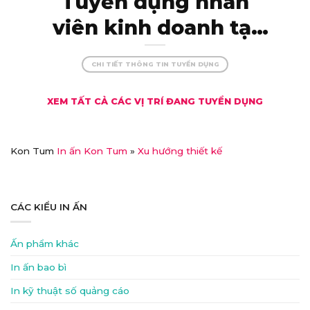
Tuyển dụng nhân
viên kinh doanh tại
Kon Tum – thu nhập
CHI TIẾT THÔNG TIN TUYỂN DỤNG
khủng, đãi ngộ xịn!
XEM TẤT CẢ CÁC VỊ TRÍ ĐANG TUYỂN DỤNG
Kon Tum
In ấn Kon Tum
»
Xu hướng thiết kế
CÁC KIỂU IN ẤN
Ấn phẩm khác
In ấn bao bì
In kỹ thuật số quảng cáo