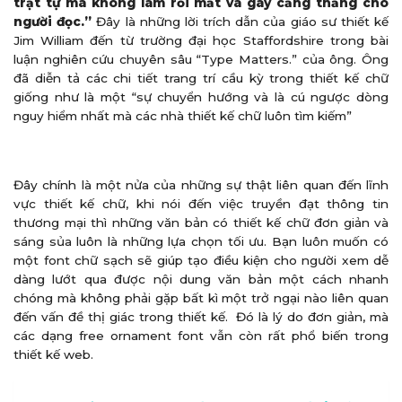
trật tự mà không làm rối mắt và gây căng thẳng cho
người đọc.”
Đây là những lời trích dẫn của giáo sư thiết kế
Jim William đến từ trường đại học Staffordshire trong bài
luận nghiên cứu chuyên sâu “Type Matters.” của ông. Ông
đã diễn tả các chi tiết trang trí cầu kỳ trong thiết kế chữ
giống như là một “sự chuyển hướng và là cú ngược dòng
nguy hiểm nhất mà các nhà thiết kế chữ luôn tìm kiếm”
Đây chính là một nửa của những sự thật liên quan đến lĩnh
vực thiết kế chữ, khi nói đến việc truyền đạt thông tin
thương mại thì những văn bản có thiết kế chữ đơn giản và
sáng sủa luôn là những lựa chọn tối ưu. Bạn luôn muốn có
một font chữ sạch sẽ giúp tạo điều kiện cho người xem dễ
dàng lướt qua được nội dung văn bản một cách nhanh
chóng mà không phải gặp bất kì một trở ngại nào liên quan
đến vấn đề thị giác trong thiết kế. Đó là lý do đơn giản, mà
các dạng free ornament font vẫn còn rất phổ biến trong
thiết kế web.