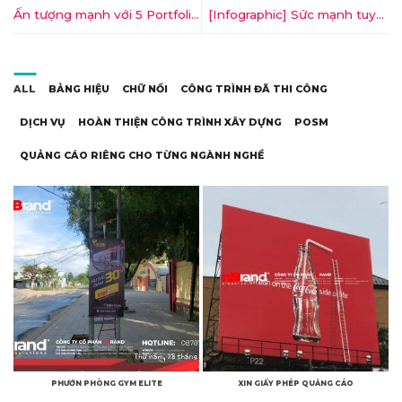
Ấn tượng mạnh với 5 Portfolio
[Infographic] Sức mạnh tuyệt
in giấy truyền cảm hứng
vời của màu xanh dương
trong thiết kế web
ALL
BẢNG HIỆU
CHỮ NỔI
CÔNG TRÌNH ĐÃ THI CÔNG
DỊCH VỤ
HOÀN THIỆN CÔNG TRÌNH XÂY DỰNG
POSM
QUẢNG CÁO RIÊNG CHO TỪNG NGÀNH NGHỀ
PHƯỚN PHÒNG GYM ELITE
XIN GIẤY PHÉP QUẢNG CÁO