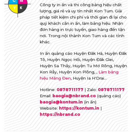
Công ty in ấn và thi công bảng hiệu chất
lượng, giá rẻ và uy tín nhất Kon Tum. Giải
pháp tiết kiệm chi phí và thời gian đi lại cho
quý khách cần in ấn, làm bảng hiệu. Nhận
đơn hàng in trực tuyến, giao hàng đến tận
nơi. Trong nội thành Kon Tum và các tỉnh
khác.
In ấn quảng cáo Huyện Đăk Hà, Huyện Đăk
Tô, Huyện Ngọc Hồi, Huyện Đăk Glei,
Huyện Sa Thầy, Huyện Tu Mơ Rông, Huyện
Kon Rẫy, Huyện Kon Plông, ,
Làm bảng
hiệu Măng Đen
, Huyện Ia H'Drai...
Hotline:
0878711177
| Zalo:
0878711177
Email:
baogia@nbrand.co
(quảng cáo)
baogia@kontum.in
(in ấn)
Website:
https://kontum.in
|
https://nbrand.co