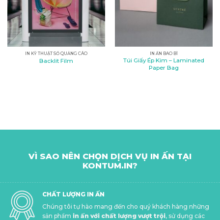
IN KỸ THUẬT SỐ QUẢNG CÁO
IN ẤN BAO BÌ
Túi Giấy Ép Kim – Laminated
Backlit Film
Paper Bag
VÌ SAO NÊN CHỌN DỊCH VỤ IN ẤN TẠI
KONTUM.IN?
CHẤT LƯỢNG IN ẤN
Chúng tôi tự hào mang đến cho quý khách hàng những
sản phẩm
in ấn với chất lượng vượt trội
, sử dụng các