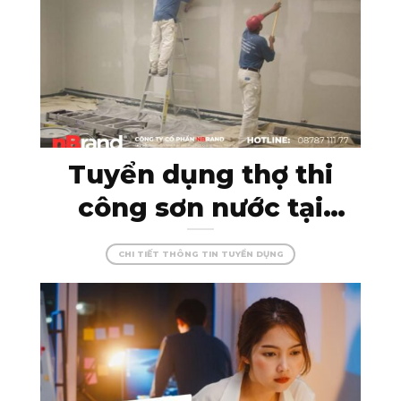
Tuyển dụng thợ thi
công sơn nước tại
Kon Tum – đam mê
CHI TIẾT THÔNG TIN TUYỂN DỤNG
cùng màu sắc, tạo
dựng những công
trình hoàn hảo!