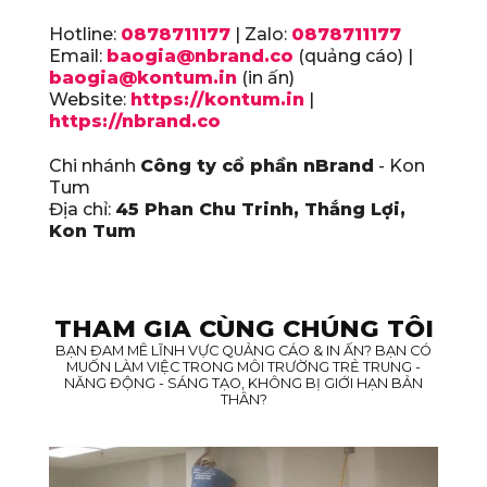
Hotline:
0878711177
| Zalo:
0878711177
Email:
baogia@nbrand.co
(quảng cáo) |
baogia@kontum.in
(in ấn)
Website:
https://kontum.in
|
https://nbrand.co
Chi nhánh
Công ty cổ phần nBrand
- Kon
Tum
Địa chỉ:
45 Phan Chu Trinh, Thắng Lợi,
Kon Tum
THAM GIA CÙNG CHÚNG TÔI
BẠN ĐAM MÊ LĨNH VỰC QUẢNG CÁO & IN ẤN? BẠN CÓ
MUỐN LÀM VIỆC TRONG MÔI TRƯỜNG TRẺ TRUNG -
NĂNG ĐỘNG - SÁNG TẠO, KHÔNG BỊ GIỚI HẠN BẢN
THÂN?