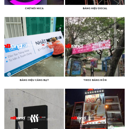
CHỮ NỔI MICA
BẢNG HIỆU DECAL
BẢNG HIỆU CĂNG BẠT
TREO BĂNG RÔN