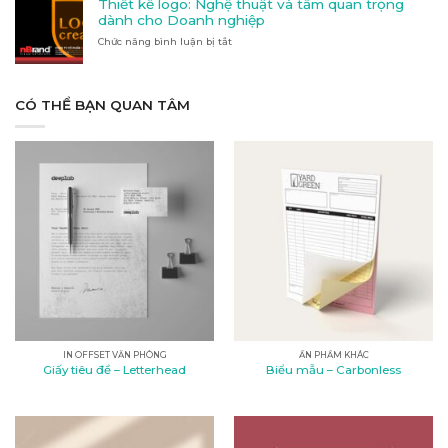
Thiết kế logo: Nghệ thuật và tầm quan trọng
cáo
phù
dành cho Doanh nghiệp
tại
hợp
Chức năng bình luận bị tắt
Kon
ở
với
Tum
Thiết
nhu
kế
cầu
logo:
của
Nghệ
CÓ THỂ BẠN QUAN TÂM
bạn?
thuật
và
tầm
quan
trọng
dành
cho
Doanh
nghiệp
IN OFFSET VĂN PHÒNG
ẤN PHẨM KHÁC
Giấy tiêu đề – Letterhead
Biểu mẫu – Carbonless