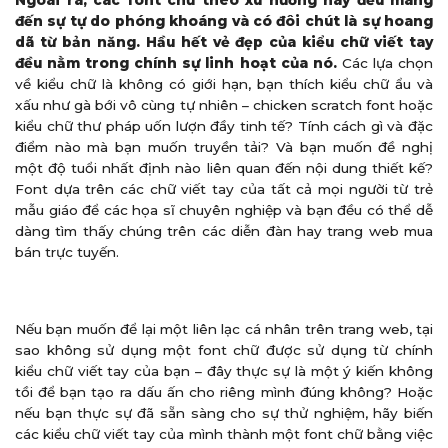
đến sự tự do phóng khoáng và có đôi chút là sự hoang
dã từ bản năng. Hầu hết vẻ đẹp của kiểu chữ viết tay
đều nằm trong chính sự linh hoạt của nó.
Các lựa chọn
về kiểu chữ là không có giới hạn, bạn thích kiểu chữ ẩu và
xấu như gà bới vô cùng tự nhiên – chicken scratch font hoặc
kiểu chữ thư pháp uốn lượn đầy tinh tế? Tính cách gì và đặc
điểm nào mà bạn muốn truyền tải? Và bạn muốn đề nghị
một độ tuổi nhất định nào liên quan đến nội dung thiết kế?
Font dựa trên các chữ viết tay của tất cả mọi người từ trẻ
mẫu giáo để các họa sĩ chuyên nghiệp và bạn đều có thể dễ
dàng tìm thấy chúng trên các diễn đàn hay trang web mua
bán trực tuyến.
Nếu bạn muốn để lại một liên lạc cá nhân trên trang web, tại
sao không sử dụng một font chữ được sử dụng từ chính
kiểu chữ viết tay của bạn – đây thực sự là một ý kiến không
tồi để bạn tạo ra dấu ấn cho riêng mình đúng không? Hoặc
nếu bạn thực sự đã sẵn sàng cho sự thử nghiệm, hãy biến
các kiểu chữ viết tay của mình thành một font chữ bằng việc