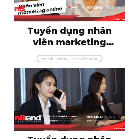
Tuyển dụng nhân
viên marketing
online – thỏa sức
CHI TIẾT THÔNG TIN TUYỂN DỤNG
sáng tạo cùng
nBrand!