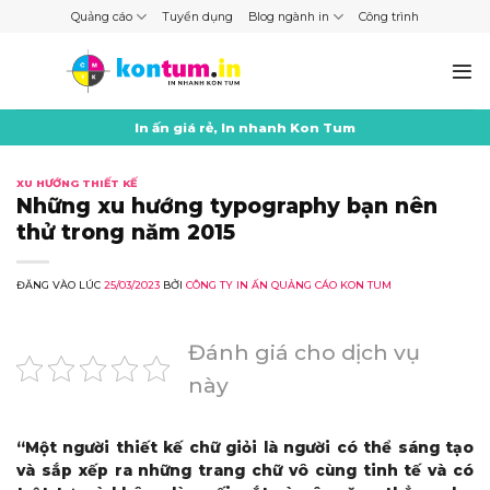
Skip
Quảng cáo
Tuyển dụng
Blog ngành in
Công trình
to
content
In ấn giá rẻ, In nhanh Kon Tum
XU HƯỚNG THIẾT KẾ
Những xu hướng typography bạn nên
thử trong năm 2015
ĐĂNG VÀO LÚC
25/03/2023
BỞI
CÔNG TY IN ẤN QUẢNG CÁO KON TUM
Đánh giá cho dịch vụ
này
“Một người thiết kế chữ giỏi là người có thể sáng tạo
và sắp xếp ra những trang chữ vô cùng tinh tế và có