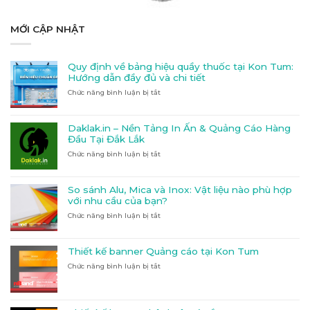
MỚI CẬP NHẬT
Quy định về bảng hiệu quầy thuốc tại Kon Tum:
Hướng dẫn đầy đủ và chi tiết
Chức năng bình luận bị tắt
ở
Quy
định
về
Daklak.in – Nền Tảng In Ấn & Quảng Cáo Hàng
bảng
Đầu Tại Đắk Lắk
hiệu
Chức năng bình luận bị tắt
ở
quầy
Daklak.in
thuốc
–
tại
Nền
Kon
So sánh Alu, Mica và Inox: Vật liệu nào phù hợp
Tảng
Tum:
với nhu cầu của bạn?
In
Hướng
Chức năng bình luận bị tắt
ở
Ấn
dẫn
So
&
đầy
sánh
Quảng
đủ
Alu,
Cáo
và
Thiết kế banner Quảng cáo tại Kon Tum
Mica
Hàng
chi
Chức năng bình luận bị tắt
ở
và
Đầu
tiết
Thiết
Inox:
Tại
kế
Vật
Đắk
banner
liệu
Lắk
Quảng
nào