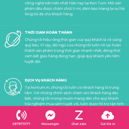
công nghệ tiên tiến nhất hiện nay tại Kon Tum. Mỗi sản
phẩm đều được chăm chút tỉ mỉ, đảm bảo mang lại sự hài
lòng tối đa cho khách hàng.
THỜI GIAN HOÀN THÀNH
Chúng tôi hiểu rằng thời gian của quý khách là vô cùng
quý báu. Vì vậy, đội ngũ của chúng tôi luôn nỗ lực hoàn
thành sản phẩm trong thời gian nhanh nhất, đồng thời
cam kết giao hàng đúng hẹn, giúp quý khách yên tâm
tuyệt đối.
DỊCH VỤ KHÁCH HÀNG
Tại kontum.in, chúng tôi luôn coi khách hàng là trung
tâm. Với những chính sách chăm sóc khách hàng đặc
biệt, chúng tôi mong muốn mang đến cho quý khách
trải nghiệm mua sắm tuyệt vời, luôn được hỗ trợ tận tình
và chu đáo.
0878711177
Messenger
Chat zalo
Gửi file in
IN MẪU MIỄN PHÍ