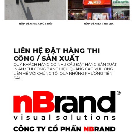
HỘP ĐÈN MICA HÚT NỔI
HỘP ĐÈN BẠT HIFLEX
LIÊN HỆ ĐẶT HÀNG THI
CÔNG / SẢN XUẤT
QUÝ KHÁCH HÀNG CÓ NHU CẦU ĐẶT HÀNG SẢN XUẤT
IN ẤN / THI CÔNG BẢNG HIỆU QUẢNG CÁO VUI LÒNG
LIÊN HỆ VỚI CHÚNG TÔI QUA NHỮNG PHƯƠNG TIỆN
SAU: