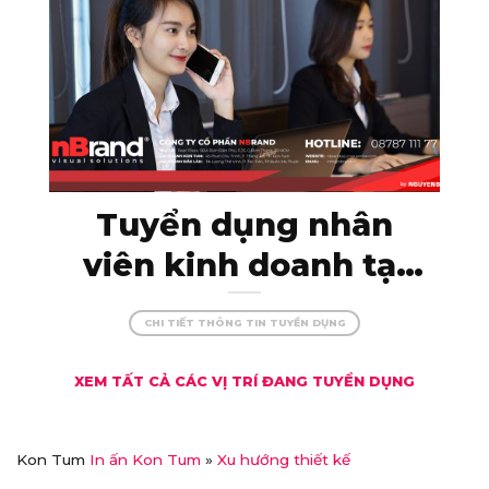
nBrand!
Tuyển dụng nhân
viên kinh doanh tại
Kon Tum – thu nhập
CHI TIẾT THÔNG TIN TUYỂN DỤNG
khủng, đãi ngộ xịn!
XEM TẤT CẢ CÁC VỊ TRÍ ĐANG TUYỂN DỤNG
Kon Tum
In ấn Kon Tum
»
Xu hướng thiết kế