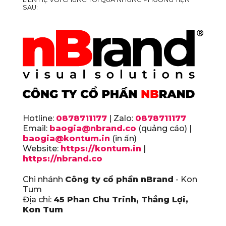
SAU:
Hotline:
0878711177
| Zalo:
0878711177
Email:
baogia@nbrand.co
(quảng cáo) |
baogia@kontum.in
(in ấn)
Website:
https://kontum.in
|
https://nbrand.co
Chi nhánh
Công ty cổ phần nBrand
- Kon
Tum
Địa chỉ:
45 Phan Chu Trinh, Thắng Lợi,
Kon Tum