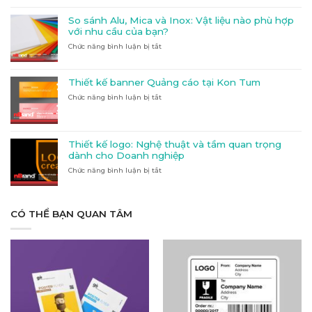
–
tại
Nền
Kon
So sánh Alu, Mica và Inox: Vật liệu nào phù hợp
Tảng
Tum:
với nhu cầu của bạn?
In
Hướng
Chức năng bình luận bị tắt
ở
Ấn
dẫn
So
&
đầy
sánh
Quảng
đủ
Alu,
Cáo
và
Thiết kế banner Quảng cáo tại Kon Tum
Mica
Hàng
chi
Chức năng bình luận bị tắt
ở
và
Đầu
tiết
Thiết
Inox:
Tại
kế
Vật
Đắk
banner
liệu
Lắk
Quảng
nào
Thiết kế logo: Nghệ thuật và tầm quan trọng
cáo
phù
dành cho Doanh nghiệp
tại
hợp
Chức năng bình luận bị tắt
Kon
ở
với
Tum
Thiết
nhu
kế
cầu
logo:
của
Nghệ
CÓ THỂ BẠN QUAN TÂM
bạn?
thuật
và
tầm
quan
trọng
dành
cho
Doanh
nghiệp