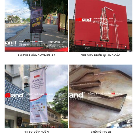
PHƯỚN PHÒNG GYM ELITE
XIN GIẤY PHÉP QUẢNG CÁO
TREO CỜ PHƯỚN
CHỮ NỔI TOLE