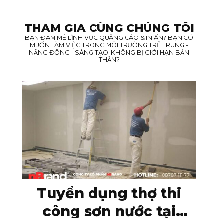
THAM GIA CÙNG CHÚNG TÔI
BẠN ĐAM MÊ LĨNH VỰC QUẢNG CÁO & IN ẤN? BẠN CÓ
MUỐN LÀM VIỆC TRONG MÔI TRƯỜNG TRẺ TRUNG -
NĂNG ĐỘNG - SÁNG TẠO, KHÔNG BỊ GIỚI HẠN BẢN
THÂN?
Tuyển dụng thợ thi
công sơn nước tại