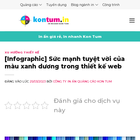
Skip
Quảng cáo
Tuyển dụng
Blog ngành in
Công trình
to
content
In ấn giá rẻ, In nhanh Kon Tum
XU HƯỚNG THIẾT KẾ
[Infographic] Sức mạnh tuyệt vời của
màu xanh dương trong thiết kế web
ĐĂNG VÀO LÚC
25/03/2023
BỞI
CÔNG TY IN ẤN QUẢNG CÁO KON TUM
Đánh giá cho dịch vụ
này