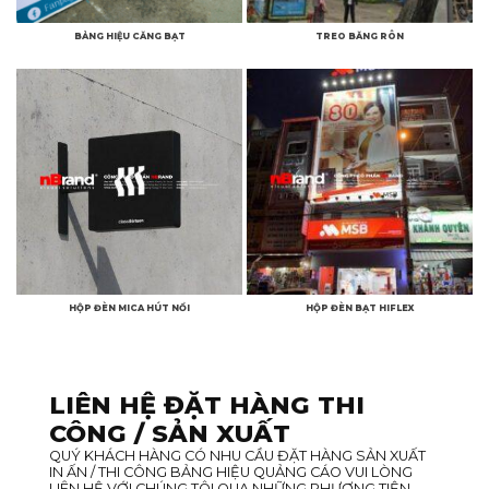
BẢNG HIỆU CĂNG BẠT
TREO BĂNG RÔN
HỘP ĐÈN MICA HÚT NỔI
HỘP ĐÈN BẠT HIFLEX
LIÊN HỆ ĐẶT HÀNG THI
CÔNG / SẢN XUẤT
QUÝ KHÁCH HÀNG CÓ NHU CẦU ĐẶT HÀNG SẢN XUẤT
IN ẤN / THI CÔNG BẢNG HIỆU QUẢNG CÁO VUI LÒNG
LIÊN HỆ VỚI CHÚNG TÔI QUA NHỮNG PHƯƠNG TIỆN