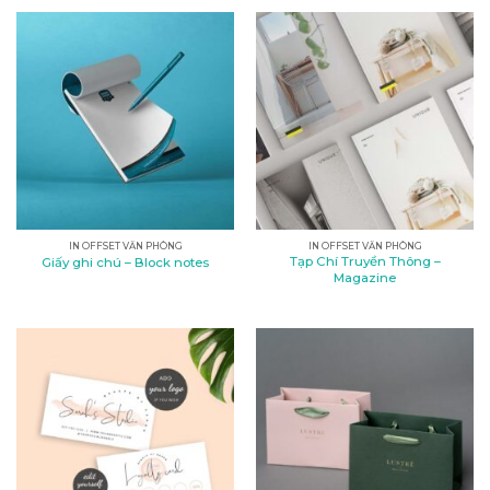
IN OFFSET VĂN PHÒNG
IN OFFSET VĂN PHÒNG
Tạp Chí Truyền Thông –
Giấy ghi chú – Block notes
Magazine