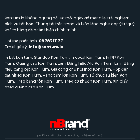
kontum.in không ngừng nỗ lực mỗi ngày để mang lại trải nghiệm
dịch vụ tốt hơn. Chúng tôi trân trọng và luôn lắng nghe góp ý từ quý
khách hàng để hoàn thiện chính mình.
Hotline phản ánh:
0878711177
Email góp ý:
info@kontum.in
In bạt kon tum
,
Standee Kon Tum
,
In decal Kon Tum
,
In PP Kon
Tum
,
Quảng cáo Kon Tum
,
Làm Bảng hiệu Alu Kon Tum
,
Làm Bảng
hiệu căng bạt Kon Tum
,
Gia công chữ nổi inox Kon Tum
,
Hộp đèn
bạt hiflex Kon Tum
,
Pano tấm lớn Kon Tum
,
Tổ chức sự kiện Kon
Tum
,
Treo băng rôn Kon Tum
,
Treo cờ phướn Kon Tum
,
Xin giấy
phép quảng cáo Kon Tum
QUY ĐỊNH SỬ DỤNG DỊCH VỤ
QUY ĐỊNH BẢO MẬT