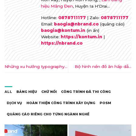
hiệu Măng Đen
, Huyện Ia H'Drai...
Hotline:
0878711177
| Zalo:
0878711177
Email:
baogia@nbrand.co
(quảng cáo)
baogia@kontum.in
(in ấn)
Website:
https://kontum.in
|
https://nbrand.co
Những xu hướng typography
Bộ hình nền đồ ăn hấp dẫn
bạn nên thử trong năm 2015
“không thể cưỡng lại nổi”
ALL
BẢNG HIỆU
CHỮ NỔI
CÔNG TRÌNH ĐÃ THI CÔNG
DỊCH VỤ
HOÀN THIỆN CÔNG TRÌNH XÂY DỰNG
POSM
QUẢNG CÁO RIÊNG CHO TỪNG NGÀNH NGHỀ