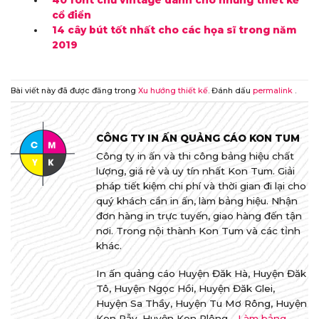
40 font chữ vintage dành cho những thiết kế
cổ điển
14 cây bút tốt nhất cho các họa sĩ trong năm
2019
Bài viết này đã được đăng trong
Xu hướng thiết kế
. Đánh dấu
permalink
.
CÔNG TY IN ẤN QUẢNG CÁO KON TUM
Công ty in ấn và thi công bảng hiệu chất
lượng, giá rẻ và uy tín nhất Kon Tum. Giải
pháp tiết kiệm chi phí và thời gian đi lại cho
quý khách cần in ấn, làm bảng hiệu. Nhận
đơn hàng in trực tuyến, giao hàng đến tận
nơi. Trong nội thành Kon Tum và các tỉnh
khác.
In ấn quảng cáo Huyện Đăk Hà, Huyện Đăk
Tô, Huyện Ngọc Hồi, Huyện Đăk Glei,
Huyện Sa Thầy, Huyện Tu Mơ Rông, Huyện
Kon Rẫy, Huyện Kon Plông, ,
Làm bảng