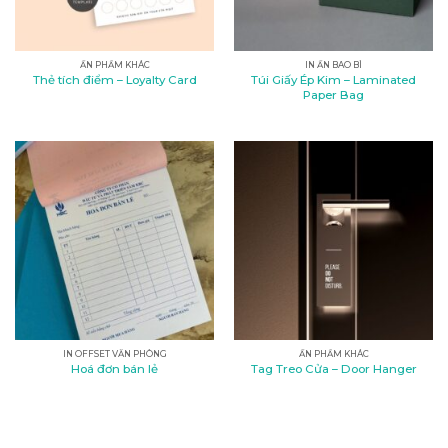
ẤN PHẨM KHÁC
IN ẤN BAO BÌ
Túi Giấy Ép Kim – Laminated
Thẻ tích điểm – Loyalty Card
Paper Bag
IN OFFSET VĂN PHÒNG
ẤN PHẨM KHÁC
Hoá đơn bán lẻ
Tag Treo Cửa – Door Hanger