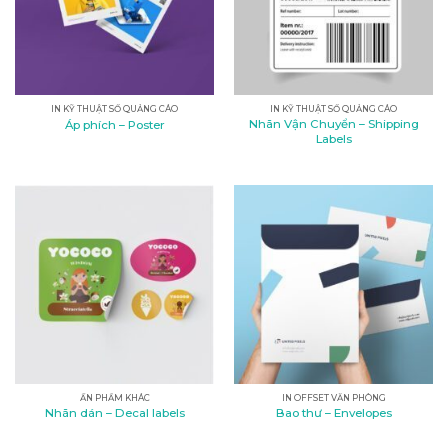
IN KỸ THUẬT SỐ QUẢNG CÁO
IN KỸ THUẬT SỐ QUẢNG CÁO
Nhãn Vận Chuyển – Shipping
Áp phích – Poster
Labels
ẤN PHẨM KHÁC
IN OFFSET VĂN PHÒNG
Nhãn dán – Decal labels
Bao thư – Envelopes