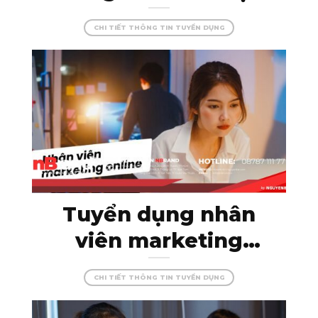
Kon Tum – đam mê
CHI TIẾT THÔNG TIN TUYỂN DỤNG
cùng màu sắc, tạo
dựng những công
trình hoàn hảo!
Tuyển dụng nhân
viên marketing
online – thỏa sức
CHI TIẾT THÔNG TIN TUYỂN DỤNG
sáng tạo cùng