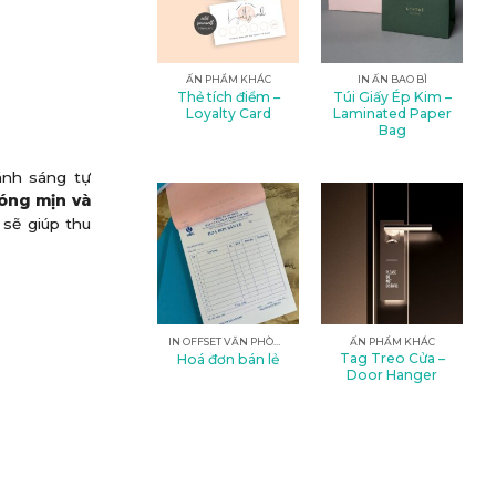
ẤN PHẨM KHÁC
IN ẤN BAO BÌ
Thẻ tích điểm –
Túi Giấy Ép Kim –
Loyalty Card
Laminated Paper
Bag
ánh sáng tự
bóng mịn và
 sẽ giúp thu
IN OFFSET VĂN PHÒNG
ẤN PHẨM KHÁC
Tag Treo Cửa –
Hoá đơn bán lẻ
Door Hanger