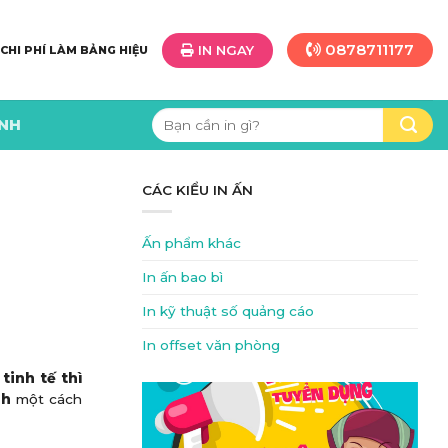
0878711177
IN NGAY
 CHI PHÍ LÀM BẢNG HIỆU
Tìm
ÌNH
kiếm:
CÁC KIỂU IN ẤN
Ấn phẩm khác
In ấn bao bì
In kỹ thuật số quảng cáo
In offset văn phòng
tinh tế thì
nh
một cách