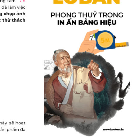
hững tấm
áp
 đã làm việc
ng chụp ảnh
c thử thách
này sẽ hoạt
 sản phẩm đa