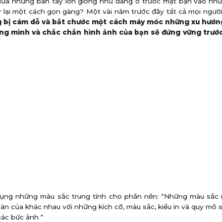
 đưa những bàn tay lớn giống như đang ở trước mặt bạn vào n
lại một cách gọn gàng? Một vài năm trước đây tất cả mọi người
ừng bị cám dỗ và bắt chước một cách máy móc những xu hướ
êng mình và chắc chắn hình ảnh của bạn sẽ đứng vững trướ
ụng những màu sắc trung tính cho phần nền: “Những màu sắc 
 án của khác nhau với những kích cỡ, màu sắc, kiểu in và quy mô
các bức ảnh “