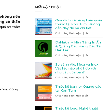
MỚI CẬP NHẬT
 phông nền
Quy định về bảng hiệu quầy
ng có thần
thuốc tại Kon Tum: Hướng
 quá an toàn
dẫn đầy đủ và chi tiết
Chức năng bình luận bị tắt
ở
Quy
định
Daklak.in – Nền Tảng In Ấn
về
& Quảng Cáo Hàng Đầu Tại
bảng
Đắk Lắk
hiệu
Chức năng bình luận bị tắt
quầy
ở
thuốc
Daklak.in
tại
–
So sánh Alu, Mica và Inox:
Kon
Nền
Vật liệu nào phù hợp với
Tum:
Tảng
nhu cầu của bạn?
Hướng
In
Chức năng bình luận bị tắt
dẫn
Ấn
ở
đầy
&
So
đủ
Quảng
sánh
Thiết kế banner Quảng cáo
h sống động
và
Cáo
Alu,
tại Kon Tum
chi
Hàng
Mica
Chức năng bình luận bị tắt
ở
tiết
Đầu
và
Thiết
Tại
Inox:
kế
Đắk
Vật
banner
Lắk
liệu
Thiết kế logo: Nghệ thuật