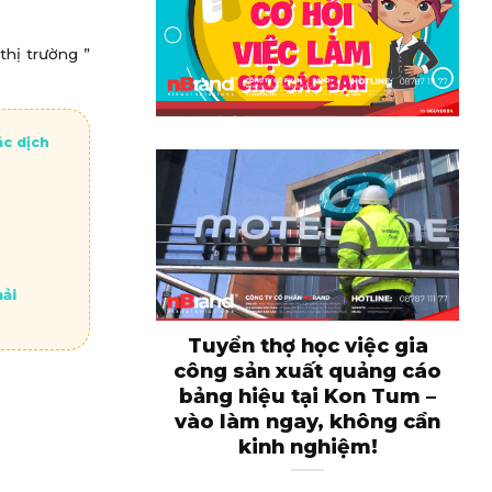
thị trường ”
ác dịch
ải
Tuyển thợ học việc gia
T
công sản xuất quảng cáo
bảng hiệu tại Kon Tum –
vào làm ngay, không cần
kinh nghiệm!