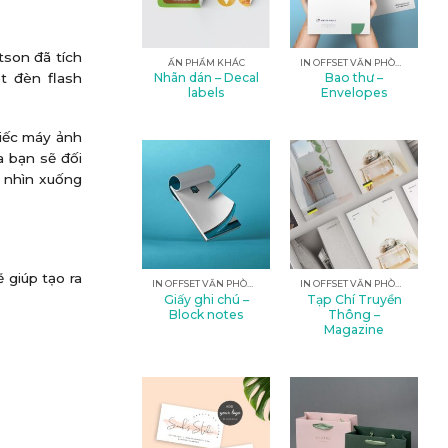
tson đã tích
ẤN PHẨM KHÁC
IN OFFSET VĂN PHÒNG
t đèn flash
Nhãn dán – Decal
Bao thư –
labels
Envelopes
hiếc máy ảnh
 bạn sẽ đối
 nhìn xuống
 giúp tạo ra
IN OFFSET VĂN PHÒNG
IN OFFSET VĂN PHÒNG
Giấy ghi chú –
Tạp Chí Truyền
Block notes
Thông –
Magazine