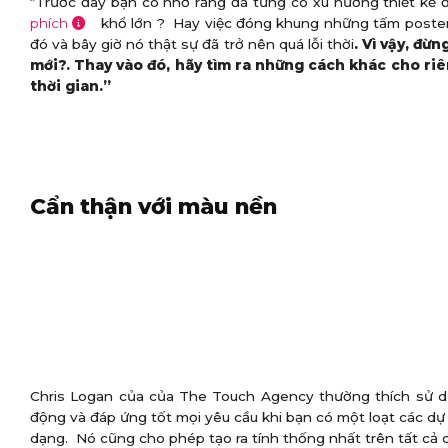
“Trước đây bạn có nhớ rằng đã từng có xu hướng thiết kế
phích
khổ lớn ? Hay việc đóng khung những tấm poster 
đó và bây giờ nó thật sự đã trở nên quá lỗi thời
. Vì vậy, đ
mới?. Thay vào đó, hãy tìm ra những cách khác cho ri
thời gian.”
Cẩn thận với màu nền
Chris Logan của của The Touch Agency thường thích sử d
động và đáp ứng tốt mọi yêu cầu khi bạn có một loạt các dự
dạng. Nó cũng cho phép tạo ra tính thống nhất trên tất cả 