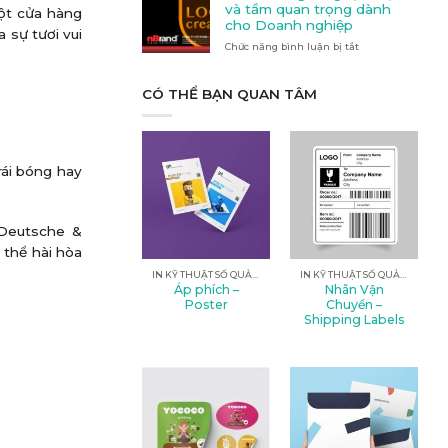
Quảng
nào
và tầm quan trọng dành
một cửa hàng
cáo
phù
cho Doanh nghiệp
 sự tươi vui
tại
hợp
Chức năng bình luận bị tắt
Kon
ở
với
Tum
Thiết
nhu
kế
cầu
logo:
CÓ THỂ BẠN QUAN TÂM
của
Nghệ
bạn?
thuật
và
tầm
quan
rái bóng hay
trọng
dành
cho
Doanh
 Deutsche &
nghiệp
 thể hài hòa
IN KỸ THUẬT SỐ QUẢNG CÁO
IN KỸ THUẬT SỐ QUẢNG CÁO
Áp phích –
Nhãn Vận
Poster
Chuyển –
Shipping Labels