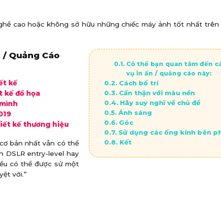
nghề cao hoặc không sở hữu những chiếc máy ảnh tốt nhất trên 
 / Quảng Cáo
Có thể bạn quan tâm đến c
vụ in ấn / quảng cáo này:
ết kế
Cách bố trí
Cẩn thận với màu nền
t kế đồ họa
Hãy suy nghĩ về chủ đề
 mình
Ánh sáng
019
Góc
iết kế thương hiệu
Sử dụng các ống kính bên ph
Kết
 cơ bản nhất vẫn có thể
nh DSLR entry-level hay
đều có thể được sử một
ệt vời.”