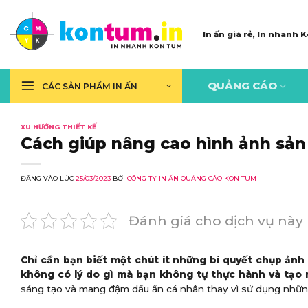
Skip
to
In ấn giá rẻ, In nhanh
content
QUẢNG CÁO
CÁC SẢN PHẨM IN ẤN
XU HƯỚNG THIẾT KẾ
Cách giúp nâng cao hình ảnh sản
ĐĂNG VÀO LÚC
25/03/2023
BỞI
CÔNG TY IN ẤN QUẢNG CÁO KON TUM
Đánh giá cho dịch vụ này
Chỉ cần bạn biết một chút ít những bí quyết chụp ảnh
không có lý do gì mà bạn không tự thực hành và tạo 
sáng tạo và mang đậm dấu ấn cá nhân thay vì sử dụng nhữn