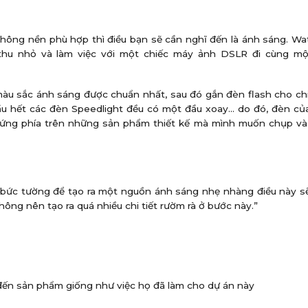
hông nền phù hợp thì điều bạn sẽ cần nghĩ đến là ánh sáng. Wa
 thu nhỏ và làm việc với một chiếc máy ảnh DSLR đi cùng mộ
màu sắc ánh sáng được chuẩn nhất, sau đó gắn đèn flash cho c
 hết các đèn Speedlight đều có một đầu xoay… do đó, đèn của
đứng phía trên những sản phẩm thiết kế mà mình muốn chụp và
 bức tường để tạo ra một nguồn ánh sáng nhẹ nhàng điều này sẽ
ng nên tạo ra quá nhiều chi tiết rườm rà ở bước này.”
đến sản phẩm giống như việc họ đã làm cho dự án này