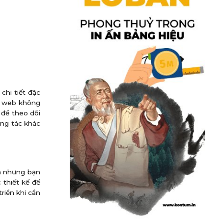
chi tiết đặc
ng web không
 để theo dõi
ơng tác khác
ữa nhưng bạn
 thiết kế để
riển khi cần