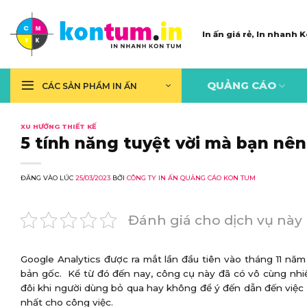
Skip
to
In ấn giá rẻ, In nhanh
content
QUẢNG CÁO
CÁC SẢN PHẨM IN ẤN
XU HƯỚNG THIẾT KẾ
5 tính năng tuyệt vời mà bạn nê
ĐĂNG VÀO LÚC
25/03/2023
BỞI
CÔNG TY IN ẤN QUẢNG CÁO KON TUM
Đánh giá cho dịch vụ này
Google Analytics được ra mắt lần đầu tiên vào tháng 11 nă
bản gốc. Kể từ đó đến nay, công cụ này đã có vô cùng nhi
đôi khi người dùng bỏ qua hay không để ý đến dẫn đến việc
nhất cho công việc.