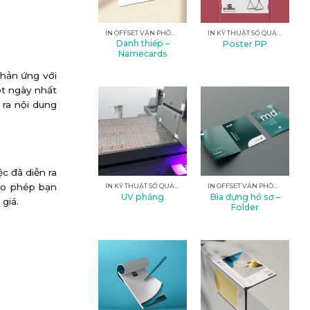
IN OFFSET VĂN PHÒNG
IN KỸ THUẬT SỐ QUẢNG CÁO
Danh thiếp –
Poster PP
Namecards
phản ứng với
ột ngày nhất
 ra nội dung
c đã diễn ra
cho phép bạn
IN KỸ THUẬT SỐ QUẢNG CÁO
IN OFFSET VĂN PHÒNG
Bìa đựng hồ sơ –
UV phẳng
giá.
Folder