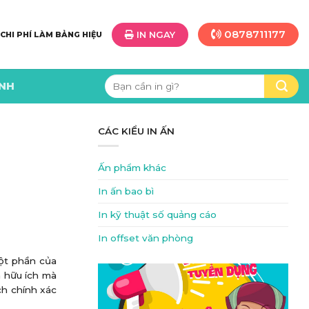
0878711177
IN NGAY
 CHI PHÍ LÀM BẢNG HIỆU
Tìm
ÌNH
kiếm:
CÁC KIỂU IN ẤN
Ấn phẩm khác
In ấn bao bì
In kỹ thuật số quảng cáo
In offset văn phòng
một phần của
à hữu ích mà
ch chính xác