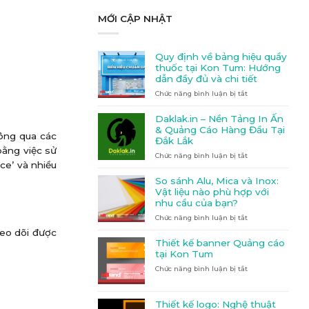
MỚI CẬP NHẬT
Quy định về bảng hiệu quầy
thuốc tại Kon Tum: Hướng
dẫn đầy đủ và chi tiết
Chức năng bình luận bị tắt
ở
Quy
định
Daklak.in – Nền Tảng In Ấn
về
& Quảng Cáo Hàng Đầu Tại
hông qua các
bảng
Đắk Lắk
hiệu
bằng việc sử
Chức năng bình luận bị tắt
quầy
ở
ce’ và nhiều
thuốc
Daklak.in
tại
–
So sánh Alu, Mica và Inox:
Kon
Nền
Vật liệu nào phù hợp với
Tum:
Tảng
nhu cầu của bạn?
Hướng
In
Chức năng bình luận bị tắt
dẫn
Ấn
ở
đầy
&
So
heo dõi được
đủ
Quảng
sánh
Thiết kế banner Quảng cáo
và
Cáo
Alu,
tại Kon Tum
chi
Hàng
Mica
Chức năng bình luận bị tắt
ở
tiết
Đầu
và
Thiết
Tại
Inox:
kế
Đắk
Vật
banner
Lắk
liệu
Thiết kế logo: Nghệ thuật