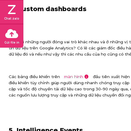
4. Custom dashboards
Chat zalo
Có phải những người đóng vai trò khác nhau và ở những vị 
Gửi file in
tin dữ liệu trên Google Analytics? Có lẽ các giám đốc điều h
dữ liệu đó và nếu như vậy thì các nhu cầu của họ cũng có th
Các bảng điều khiển trên
màn hình
đầu tiên xuất hiện
điều khiển tùy chỉnh giúp người dùng nhanh chóng truy cập v
cập và tốc độ chuyển tải dữ liệu cao trong 30-90 ngày qua,
các nguồn lưu lượng truy cập và những dữ liệu chuyển đổi ngoà
5. Intelligence Events