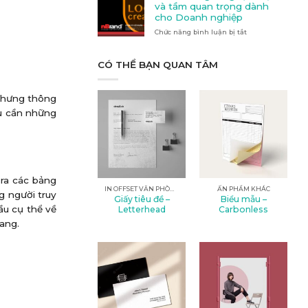
Quảng
nào
và tầm quan trọng dành
cáo
phù
cho Doanh nghiệp
tại
hợp
Chức năng bình luận bị tắt
Kon
ở
với
Tum
Thiết
nhu
kế
cầu
logo:
CÓ THỂ BẠN QUAN TÂM
của
Nghệ
bạn?
thuật
và
 nhưng thông
tầm
ều cần những
quan
trọng
dành
cho
Doanh
nghiệp
 ra các bảng
IN OFFSET VĂN PHÒNG
ẤN PHẨM KHÁC
g người truy
Giấy tiêu đề –
Biểu mẫu –
ầu cụ thể về
Letterhead
Carbonless
rang.