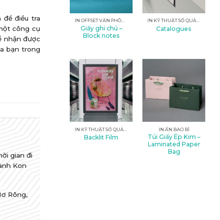
 để điều tra
IN OFFSET VĂN PHÒNG
IN KỸ THUẬT SỐ QUẢNG CÁO
Giấy ghi chú –
 một công cụ
Catalogues
Block notes
để nhận được
ủa bạn trong
IN KỸ THUẬT SỐ QUẢNG CÁO
IN ẤN BAO BÌ
Túi Giấy Ép Kim –
Backlit Film
Laminated Paper
Bag
ời gian đi
hành Kon
Mơ Rông,