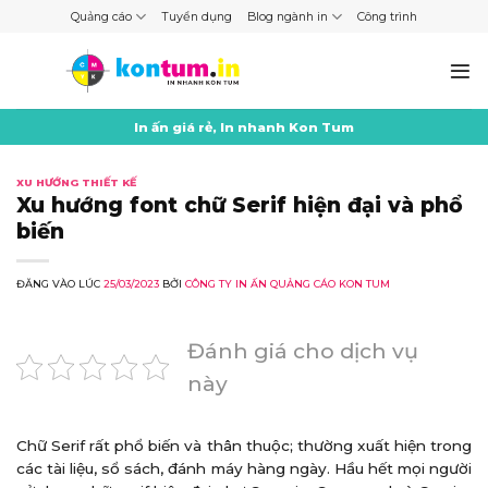
Skip
Quảng cáo
Tuyển dụng
Blog ngành in
Công trình
to
content
In ấn giá rẻ, In nhanh Kon Tum
XU HƯỚNG THIẾT KẾ
Xu hướng font chữ Serif hiện đại và phổ
biến
ĐĂNG VÀO LÚC
25/03/2023
BỞI
CÔNG TY IN ẤN QUẢNG CÁO KON TUM
Đánh giá cho dịch vụ
này
Chữ Serif rất phổ biến và thân thuộc; thường xuất hiện trong
các tài liệu, sổ sách, đánh máy hàng ngày. Hầu hết mọi người