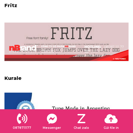
Fritz
Kurale
0878711177
Messenger
Chat zalo
Gửi file in