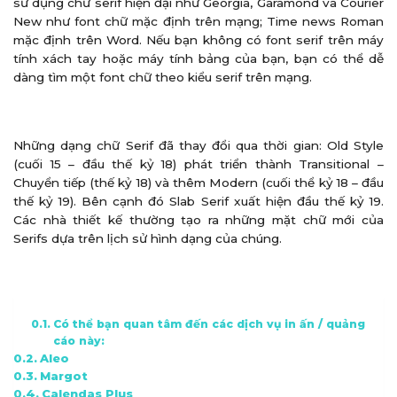
sử dụng chữ serif hiện đại như Georgia, Garamond và Courier
New như font chữ mặc định trên mạng; Time news Roman
mặc định trên Word. Nếu bạn không có font serif trên máy
tính xách tay hoặc máy tính bảng của bạn, bạn có thể dễ
dàng tìm một font chữ theo kiểu serif trên mạng.
Những dạng chữ Serif đã thay đổi qua thời gian: Old Style
(cuối 15 – đầu thế kỷ 18) phát triển thành Transitional –
Chuyển tiếp (thế kỷ 18) và thêm Modern (cuối thể kỷ 18 – đầu
thế kỷ 19). Bên cạnh đó Slab Serif xuất hiện đầu thế kỷ 19.
Các nhà thiết kế thường tạo ra những mặt chữ mới của
Serifs dựa trên lịch sử hình dạng của chúng.
Có thể bạn quan tâm đến các dịch vụ in ấn / quảng
cáo này:
Aleo
Margot
Calendas Plus