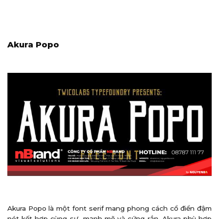
Akura Popo
Akura Popo là một font serif mang phong cách cổ điển đậm
nét kết hợp cùng sự mạnh mẽ và cứng rắn. Akura phù hợp