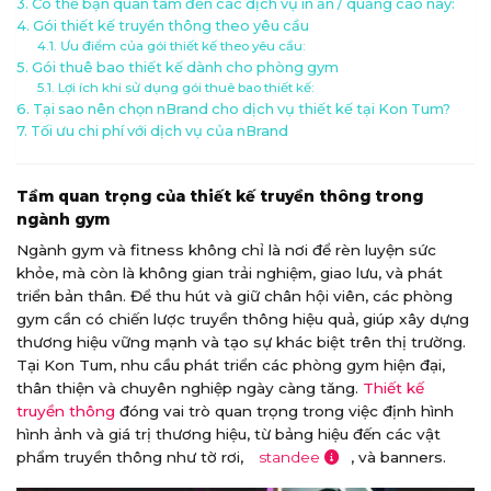
Có thể bạn quan tâm đến các dịch vụ in ấn / quảng cáo này:
Gói thiết kế truyền thông theo yêu cầu
Ưu điểm của gói thiết kế theo yêu cầu:
Gói thuê bao thiết kế dành cho phòng gym
Lợi ích khi sử dụng gói thuê bao thiết kế:
Tại sao nên chọn nBrand cho dịch vụ thiết kế tại Kon Tum?
Tối ưu chi phí với dịch vụ của nBrand
Tầm quan trọng của thiết kế truyền thông trong
ngành gym
Ngành gym và fitness không chỉ là nơi để rèn luyện sức
khỏe, mà còn là không gian trải nghiệm, giao lưu, và phát
triển bản thân. Để thu hút và giữ chân hội viên, các phòng
gym cần có chiến lược truyền thông hiệu quả, giúp xây dựng
thương hiệu vững mạnh và tạo sự khác biệt trên thị trường.
Tại Kon Tum, nhu cầu phát triển các phòng gym hiện đại,
thân thiện và chuyên nghiệp ngày càng tăng.
Thiết kế
truyền thông
đóng vai trò quan trọng trong việc định hình
hình ảnh và giá trị thương hiệu, từ bảng hiệu đến các vật
phẩm truyền thông như tờ rơi,
standee
, và banners.