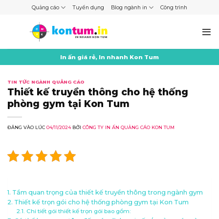
Skip
Quảng cáo
Tuyển dụng
Blog ngành in
Công trình
to
content
In ấn giá rẻ, In nhanh Kon Tum
TIN TỨC NGÀNH QUẢNG CÁO
Thiết kế truyền thông cho hệ thống
phòng gym tại Kon Tum
ĐĂNG VÀO LÚC
04/11/2024
BỞI
CÔNG TY IN ẤN QUẢNG CÁO KON TUM
Tầm quan trọng của thiết kế truyền thông trong ngành gym
Thiết kế trọn gói cho hệ thống phòng gym tại Kon Tum
Chi tiết gói thiết kế trọn gói bao gồm: