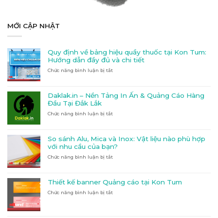
MỚI CẬP NHẬT
Quy định về bảng hiệu quầy thuốc tại Kon Tum:
Hướng dẫn đầy đủ và chi tiết
Chức năng bình luận bị tắt
ở
Quy
định
về
Daklak.in – Nền Tảng In Ấn & Quảng Cáo Hàng
bảng
Đầu Tại Đắk Lắk
hiệu
Chức năng bình luận bị tắt
ở
quầy
Daklak.in
thuốc
–
tại
Nền
Kon
So sánh Alu, Mica và Inox: Vật liệu nào phù hợp
Tảng
Tum:
với nhu cầu của bạn?
In
Hướng
Chức năng bình luận bị tắt
ở
Ấn
dẫn
So
&
đầy
sánh
Quảng
đủ
Alu,
Cáo
và
Thiết kế banner Quảng cáo tại Kon Tum
Mica
Hàng
chi
Chức năng bình luận bị tắt
ở
và
Đầu
tiết
Thiết
Inox:
Tại
kế
Vật
Đắk
banner
liệu
Lắk