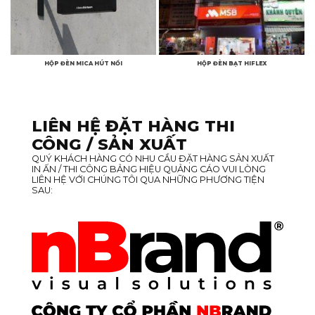
HỘP ĐÈN MICA HÚT NỔI
HỘP ĐÈN BẠT HIFLEX
LIÊN HỆ ĐẶT HÀNG THI
CÔNG / SẢN XUẤT
QUÝ KHÁCH HÀNG CÓ NHU CẦU ĐẶT HÀNG SẢN XUẤT
IN ẤN / THI CÔNG BẢNG HIỆU QUẢNG CÁO VUI LÒNG
LIÊN HỆ VỚI CHÚNG TÔI QUA NHỮNG PHƯƠNG TIỆN
SAU: