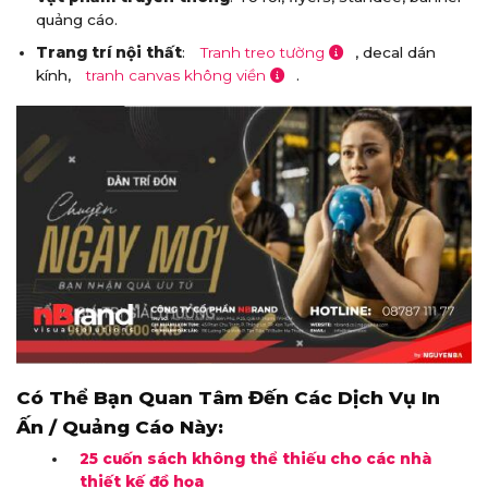
quảng cáo.
Trang trí nội thất
:
Tranh treo tường
, decal dán
kính,
tranh canvas không viền
.
Có Thể Bạn Quan Tâm Đến Các Dịch Vụ In
Ấn / Quảng Cáo Này:
25 cuốn sách không thể thiếu cho các nhà
thiết kế đồ họa