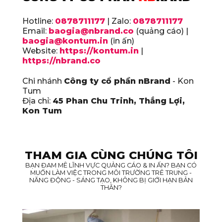
Hotline:
0878711177
| Zalo:
0878711177
Email:
baogia@nbrand.co
(quảng cáo) |
baogia@kontum.in
(in ấn)
Website:
https://kontum.in
|
https://nbrand.co
Chi nhánh
Công ty cổ phần nBrand
- Kon
Tum
Địa chỉ:
45 Phan Chu Trinh, Thắng Lợi,
Kon Tum
THAM GIA CÙNG CHÚNG TÔI
BẠN ĐAM MÊ LĨNH VỰC QUẢNG CÁO & IN ẤN? BẠN CÓ
MUỐN LÀM VIỆC TRONG MÔI TRƯỜNG TRẺ TRUNG -
NĂNG ĐỘNG - SÁNG TẠO, KHÔNG BỊ GIỚI HẠN BẢN
THÂN?