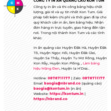
CÔNG TY IN ẤN QUẢNG CÁO KON TUM
Công ty in ấn và thi công bảng hiệu chất
lượng, giá rẻ và uy tín nhất Kon Tum. Giải
pháp tiết kiệm chi phí và thời gian đi lại cho
quý khách cần in ấn, làm bảng hiệu. Nhận
đơn hàng in trực tuyến, giao hàng đến tận
nơi. Trong nội thành Kon Tum và các tỉnh
khác.
In ấn quảng cáo Huyện Đăk Hà, Huyện Đăk
Tô, Huyện Ngọc Hồi, Huyện Đăk Glei,
Huyện Sa Thầy, Huyện Tu Mơ Rông, Huyện
Kon Rẫy, Huyện Kon Plông, ,
Làm bảng
hiệu Măng Đen
, Huyện Ia H'Drai...
Hotline:
0878711177
| Zalo:
0878711177
Email:
baogia@nbrand.co
(quảng cáo)
baogia@kontum.in
(in ấn)
Website:
https://kontum.in
|
https://nbrand.co