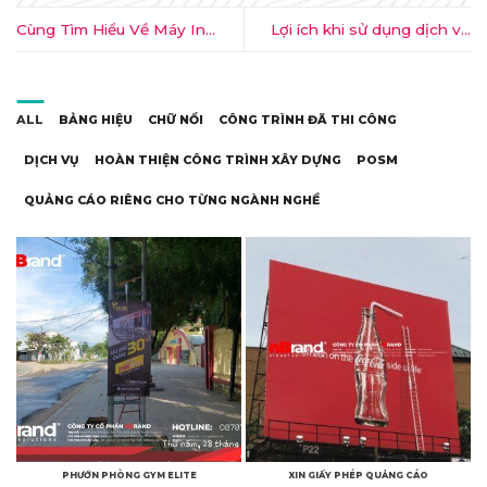
Cùng Tìm Hiểu Về Máy In
Lợi ích khi sử dụng dịch vụ
Quảng Cáo Khổ Lớn
thiết kế theo tháng của
nBrand
ALL
BẢNG HIỆU
CHỮ NỔI
CÔNG TRÌNH ĐÃ THI CÔNG
DỊCH VỤ
HOÀN THIỆN CÔNG TRÌNH XÂY DỰNG
POSM
QUẢNG CÁO RIÊNG CHO TỪNG NGÀNH NGHỀ
PHƯỚN PHÒNG GYM ELITE
XIN GIẤY PHÉP QUẢNG CÁO