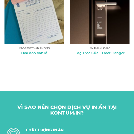
IN OFFSET VĂN PHÒNG
ẤN PHẨM KHÁC
Hoá đơn bán lẻ
Tag Treo Cửa – Door Hanger
VÌ SAO NÊN CHỌN DỊCH VỤ IN ẤN TẠI
KONTUM.IN?
CHẤT LƯỢNG IN ẤN