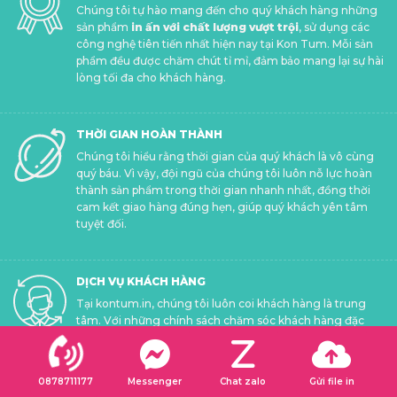
Chúng tôi tự hào mang đến cho quý khách hàng những
sản phẩm
in ấn với chất lượng vượt trội
, sử dụng các
công nghệ tiên tiến nhất hiện nay tại Kon Tum. Mỗi sản
phẩm đều được chăm chút tỉ mỉ, đảm bảo mang lại sự hài
lòng tối đa cho khách hàng.
THỜI GIAN HOÀN THÀNH
Chúng tôi hiểu rằng thời gian của quý khách là vô cùng
quý báu. Vì vậy, đội ngũ của chúng tôi luôn nỗ lực hoàn
thành sản phẩm trong thời gian nhanh nhất, đồng thời
cam kết giao hàng đúng hẹn, giúp quý khách yên tâm
tuyệt đối.
DỊCH VỤ KHÁCH HÀNG
Tại kontum.in, chúng tôi luôn coi khách hàng là trung
tâm. Với những chính sách chăm sóc khách hàng đặc
biệt, chúng tôi mong muốn mang đến cho quý khách
trải nghiệm mua sắm tuyệt vời, luôn được hỗ trợ tận tình
và chu đáo.
0878711177
Messenger
Chat zalo
Gửi file in