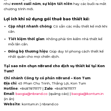
như
event cuối năm
,
sự kiện tất niên
hay các buổi ra mắt
chương trình mới.
Lợi ích khi sử dụng gói thuê bao thiết kế:
Cập nhật nhanh chóng
: Có sẵn các mẫu thiết kế mới khi
cần.
Tiết kiệm thời gian
: Không phải tìm kiếm nhà thiết kế
mỗi lần cần.
Đồng bộ thương hiệu
: Giúp duy trì phong cách thiết kế
nhất quán cho mọi chiến dịch.
Tại sao nên chọn nBrand cho dịch vụ thiết kế tại Kon
Tum?
Chi nhánh Công ty cổ phần nBrand – Kon Tum
Địa chỉ
: 45 Phan Chu Trinh, Thắng Lợi, Kon Tum
Hotline
: +84878711177 |
Zalo
: +84878711177
Email
:
baogia@nbrand.co
(quảng cáo) |
baogia@kontum.in
(in ấn)
Website
: kontum.in | nbrand.co