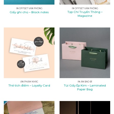
IN OFFSET VĂN PHÒNG
IN OFFSET VĂN PHÒNG
Tạp Chí Truyền Thông –
Giấy ghi chú – Block notes
Magazine
ẤN PHẨM KHÁC
IN ẤN BAO BÌ
Túi Giấy Ép Kim – Laminated
Thẻ tích điểm – Loyalty Card
Paper Bag