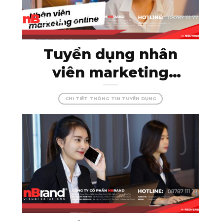
Tuyển dụng nhân
viên marketing
online – thỏa sức
CHI TIẾT THÔNG TIN TUYỂN DỤNG
sáng tạo cùng
nBrand!