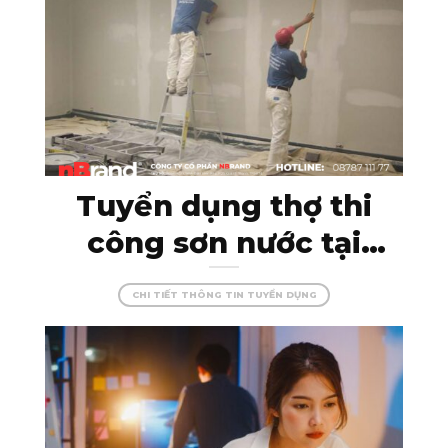
Tuyển dụng thợ thi
công sơn nước tại
Kon Tum – đam mê
CHI TIẾT THÔNG TIN TUYỂN DỤNG
cùng màu sắc, tạo
dựng những công
trình hoàn hảo!