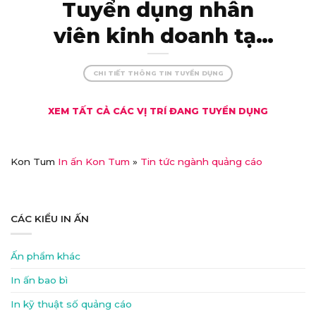
Tuyển dụng nhân
viên kinh doanh tại
Kon Tum – thu nhập
CHI TIẾT THÔNG TIN TUYỂN DỤNG
khủng, đãi ngộ xịn!
XEM TẤT CẢ CÁC VỊ TRÍ ĐANG TUYỂN DỤNG
Kon Tum
In ấn Kon Tum
»
Tin tức ngành quảng cáo
CÁC KIỂU IN ẤN
Ấn phẩm khác
In ấn bao bì
In kỹ thuật số quảng cáo