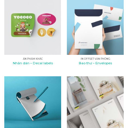
ẤN PHẨM KHÁC
IN OFFSET VĂN PHÒNG
Nhãn dán – Decal labels
Bao thư – Envelopes