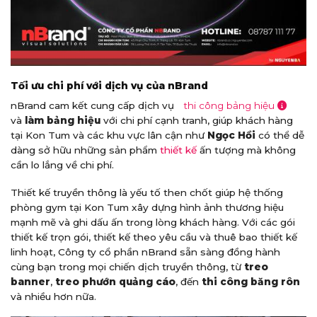
Tối ưu chi phí với dịch vụ của nBrand
nBrand cam kết cung cấp dịch vụ
thi công bảng hiệu
và
làm bảng hiệu
với chi phí cạnh tranh, giúp khách hàng
tại Kon Tum và các khu vực lân cận như
Ngọc Hồi
có thể dễ
dàng sở hữu những sản phẩm
thiết kế
ấn tượng mà không
cần lo lắng về chi phí.
Thiết kế truyền thông là yếu tố then chốt giúp hệ thống
phòng gym tại Kon Tum xây dựng hình ảnh thương hiệu
mạnh mẽ và ghi dấu ấn trong lòng khách hàng. Với các gói
thiết kế trọn gói, thiết kế theo yêu cầu và thuê bao thiết kế
linh hoạt, Công ty cổ phần nBrand sẵn sàng đồng hành
cùng bạn trong mọi chiến dịch truyền thông, từ
treo
banner
,
treo phướn quảng cáo
, đến
thi công băng rôn
và nhiều hơn nữa.