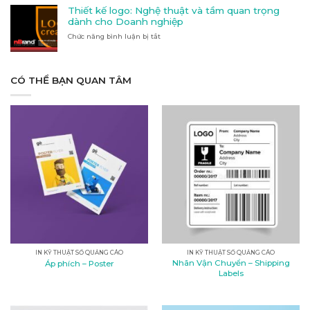
Quảng
nào
Thiết kế logo: Nghệ thuật và tầm quan trọng
cáo
phù
dành cho Doanh nghiệp
tại
hợp
Chức năng bình luận bị tắt
Kon
ở
với
Tum
Thiết
nhu
kế
cầu
logo:
của
Nghệ
CÓ THỂ BẠN QUAN TÂM
bạn?
thuật
và
tầm
quan
trọng
dành
cho
Doanh
nghiệp
IN KỸ THUẬT SỐ QUẢNG CÁO
IN KỸ THUẬT SỐ QUẢNG CÁO
Nhãn Vận Chuyển – Shipping
Áp phích – Poster
Labels