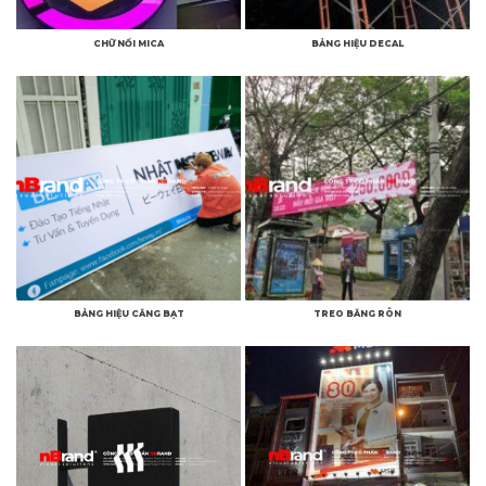
CHỮ NỔI MICA
BẢNG HIỆU DECAL
BẢNG HIỆU CĂNG BẠT
TREO BĂNG RÔN