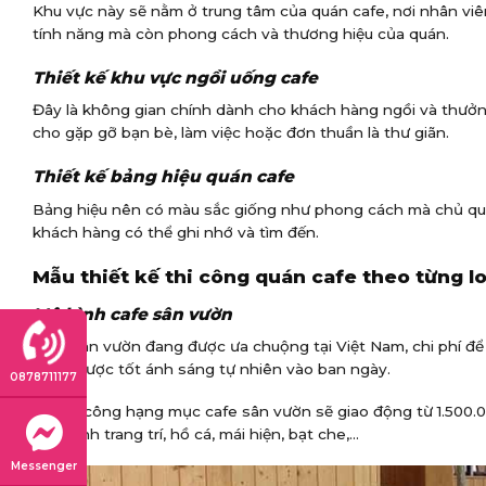
Khu vực này sẽ nằm ở trung tâm của quán cafe, nơi nhân vi
tính năng mà còn phong cách và thương hiệu của quán.
Thiết kế khu vực ngồi uống cafe
Đây là không gian chính dành cho khách hàng ngồi và thưởng
cho gặp gỡ bạn bè, làm việc hoặc đơn thuần là thư giãn.
Thiết kế bảng hiệu quán cafe
Bảng hiệu nên có màu sắc giống như phong cách mà chủ quá
khách hàng có thể ghi nhớ và tìm đến.
Mẫu thiết kế thi công quán cafe theo từng lo
Mô hình cafe sân vườn
Cafe sân vườn đang được ưa chuộng tại Việt Nam, chi phí để 
dụng được tốt ánh sáng tự nhiên vào ban ngày.
0878711177
Giá thi công hạng mục cafe sân vườn sẽ giao động từ 1.500
cây cảnh trang trí, hồ cá, mái hiện, bạt che,…
Messenger