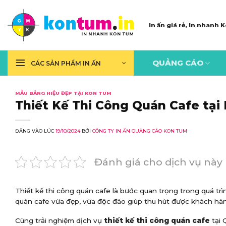
Skip
to
In ấn giá rẻ, In nhanh
content
QUẢNG CÁO
CÁC SẢN PHẨM IN ẤN
MẪU BẢNG HIỆU ĐẸP TẠI KON TUM
Thiết Kế Thi Công Quán Cafe tạ
ĐĂNG VÀO LÚC
19/10/2024
BỞI
CÔNG TY IN ẤN QUẢNG CÁO KON TUM
Đánh giá cho dịch vụ này
Thiết kế thi công quán cafe là bước quan trọng trong quá tr
quán cafe vừa đẹp, vừa độc đáo giúp thu hút được khách hàn
Cùng trải nghiệm dịch vụ
thiết kế thi công quán cafe
tại 