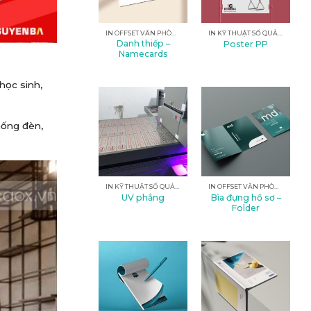
IN OFFSET VĂN PHÒNG
IN KỸ THUẬT SỐ QUẢNG CÁO
Danh thiếp –
Poster PP
Namecards
học sinh,
thống đèn,
IN KỸ THUẬT SỐ QUẢNG CÁO
IN OFFSET VĂN PHÒNG
Bìa đựng hồ sơ –
UV phẳng
Folder