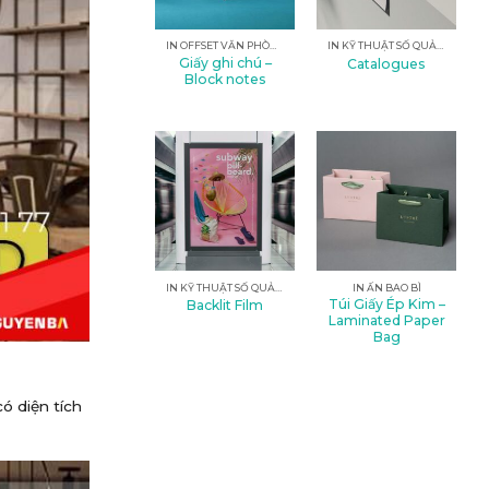
IN OFFSET VĂN PHÒNG
IN KỸ THUẬT SỐ QUẢNG CÁO
Giấy ghi chú –
Catalogues
Block notes
IN KỸ THUẬT SỐ QUẢNG CÁO
IN ẤN BAO BÌ
Túi Giấy Ép Kim –
Backlit Film
Laminated Paper
Bag
ó diện tích