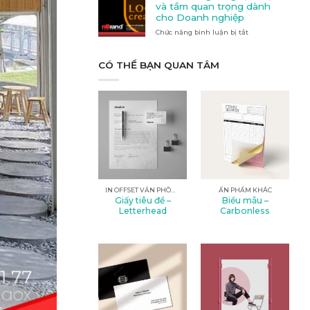
Quảng
nào
và tầm quan trọng dành
cáo
phù
cho Doanh nghiệp
tại
hợp
Chức năng bình luận bị tắt
Kon
ở
với
Tum
Thiết
nhu
kế
cầu
logo:
CÓ THỂ BẠN QUAN TÂM
của
Nghệ
bạn?
thuật
và
tầm
quan
trọng
dành
cho
Doanh
nghiệp
IN OFFSET VĂN PHÒNG
ẤN PHẨM KHÁC
Giấy tiêu đề –
Biểu mẫu –
Letterhead
Carbonless