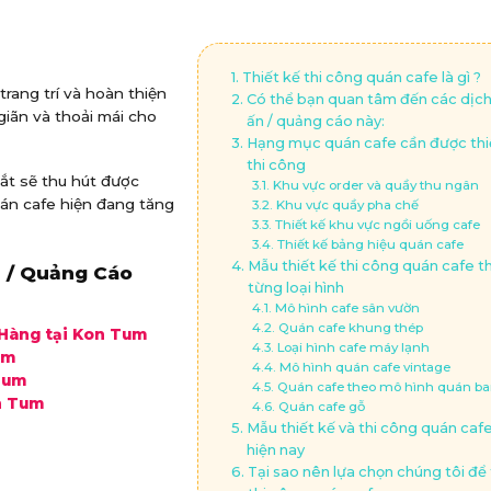
Thiết kế thi công quán cafe là gì ?
trang trí và hoàn thiện
Có thể bạn quan tâm đến các dịch 
iãn và thoải mái cho
ấn / quảng cáo này:
Hạng mục quán cafe cần được thiế
thi công
mắt sẽ thu hút được
Khu vực order và quầy thu ngân
uán cafe hiện đang tăng
Khu vực quầy pha chế
Thiết kế khu vực ngồi uống cafe
Thiết kế bảng hiệu quán cafe
Mẫu thiết kế thi công quán cafe t
 / Quảng Cáo
từng loại hình
Mô hình cafe sân vườn
Quán cafe khung thép
Hàng tại Kon Tum
Loại hình cafe máy lạnh
um
Mô hình quán cafe vintage
Tum
Quán cafe theo mô hình quán ba
n Tum
Quán cafe gỗ
Mẫu thiết kế và thi công quán caf
hiện nay
Tại sao nên lựa chọn chúng tôi để 