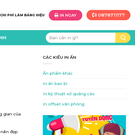
0878711177
IN NGAY
 CHI PHÍ LÀM BẢNG HIỆU
Tìm
ÌNH
kiếm:
CÁC KIỂU IN ẤN
Ấn phẩm khác
In ấn bao bì
In kỹ thuật số quảng cáo
In offset văn phòng
g gian của
 nên đẹp