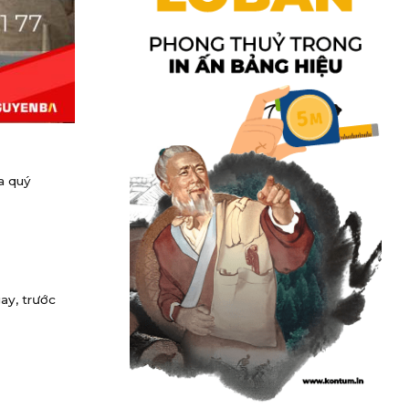
a quý
ay, trước