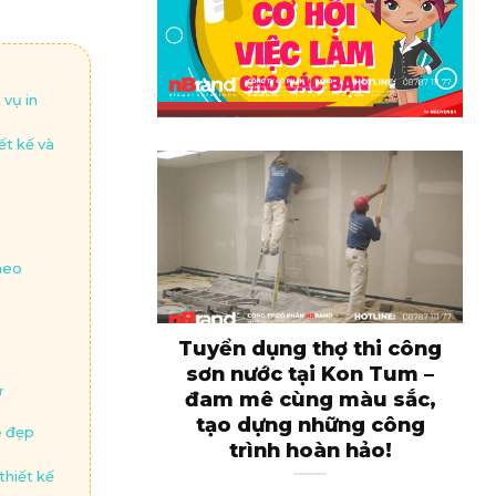
vụ in
t kế và
heo
Tuyển dụng thợ thi công
sơn nước tại Kon Tum –
r
đam mê cùng màu sắc,
tạo dựng những công
e đẹp
trình hoàn hảo!
thiết kế