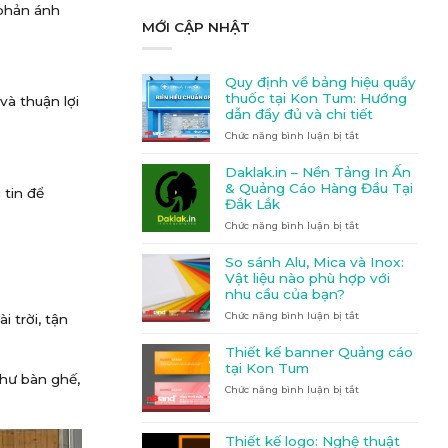
 phản ánh
MỚI CẬP NHẬT
Quy định về bảng hiệu quầy
thuốc tại Kon Tum: Hướng
và thuận lợi
dẫn đầy đủ và chi tiết
Chức năng bình luận bị tắt
ở
Quy
định
Daklak.in – Nền Tảng In Ấn
về
& Quảng Cáo Hàng Đầu Tại
tin để
bảng
Đắk Lắk
hiệu
Chức năng bình luận bị tắt
quầy
ở
thuốc
Daklak.in
tại
–
So sánh Alu, Mica và Inox:
Kon
Nền
Vật liệu nào phù hợp với
Tum:
Tảng
nhu cầu của bạn?
Hướng
In
Chức năng bình luận bị tắt
dẫn
Ấn
ở
 trời, tận
đầy
&
So
đủ
Quảng
sánh
Thiết kế banner Quảng cáo
và
Cáo
Alu,
tại Kon Tum
chi
Hàng
Mica
hư bàn ghế,
Chức năng bình luận bị tắt
ở
tiết
Đầu
và
Thiết
Tại
Inox:
kế
Đắk
Vật
banner
Lắk
liệu
Thiết kế logo: Nghệ thuật