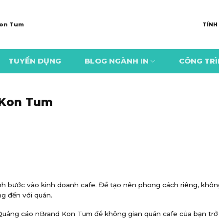
 Kon Tum
TÍNH
TUYỂN DỤNG
BLOG NGÀNH IN
CÔNG TR
i Kon Tum
ình bước vào kinh doanh cafe. Để tạo nên phong cách riêng, khôn
g đến với quán.
Quảng cáo nBrand Kon Tum để không gian quán cafe của bạn trở