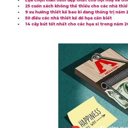
Lựa chọn màn hình đẹp nhất cho hội hoạ và thi
25 cuốn sách không thể thiếu cho các nhà thiế
9 xu hướng thiết kế bao bì đang thống trị năm 
50 điều các nhà thiết kế đồ họa cần biết
14 cây bút tốt nhất cho các họa sĩ trong năm 2