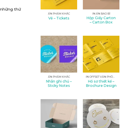
a những thứ
ẤN PHẨM KHÁC
IN ẤN BAO BÌ
Hộp Giấy Carton
Vé – Tickets
– Carton Box
ẤN PHẨM KHÁC
IN OFFSET VĂN PHÒNG
Nhãn ghi chú –
Hồ sơ thiết kế –
Sticky Notes
Brochure Design