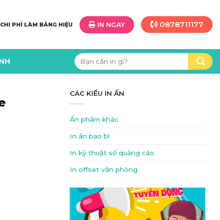
0878711177
IN NGAY
 CHI PHÍ LÀM BẢNG HIỆU
Tìm
ÌNH
kiếm:
CÁC KIỂU IN ẤN
e
Ấn phẩm khác
In ấn bao bì
In kỹ thuật số quảng cáo
In offset văn phòng