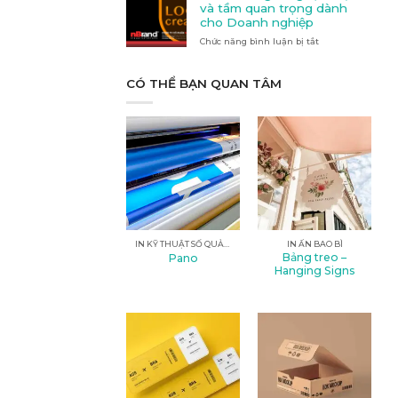
Quảng
nào
và tầm quan trọng dành
cáo
phù
cho Doanh nghiệp
tại
hợp
Chức năng bình luận bị tắt
Kon
ở
với
Tum
Thiết
nhu
kế
cầu
logo:
CÓ THỂ BẠN QUAN TÂM
của
Nghệ
bạn?
thuật
và
tầm
quan
trọng
dành
cho
Doanh
nghiệp
IN KỸ THUẬT SỐ QUẢNG CÁO
IN ẤN BAO BÌ
Bảng treo –
Pano
Hanging Signs