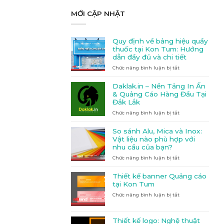
MỚI CẬP NHẬT
Quy định về bảng hiệu quầy
thuốc tại Kon Tum: Hướng
dẫn đầy đủ và chi tiết
Chức năng bình luận bị tắt
ở
Quy
định
Daklak.in – Nền Tảng In Ấn
về
& Quảng Cáo Hàng Đầu Tại
bảng
Đắk Lắk
hiệu
Chức năng bình luận bị tắt
quầy
ở
thuốc
Daklak.in
tại
–
So sánh Alu, Mica và Inox:
Kon
Nền
Vật liệu nào phù hợp với
Tum:
Tảng
nhu cầu của bạn?
Hướng
In
Chức năng bình luận bị tắt
dẫn
Ấn
ở
đầy
&
So
đủ
Quảng
sánh
Thiết kế banner Quảng cáo
và
Cáo
Alu,
tại Kon Tum
chi
Hàng
Mica
Chức năng bình luận bị tắt
ở
tiết
Đầu
và
Thiết
Tại
Inox:
kế
Đắk
Vật
banner
Lắk
liệu
Thiết kế logo: Nghệ thuật