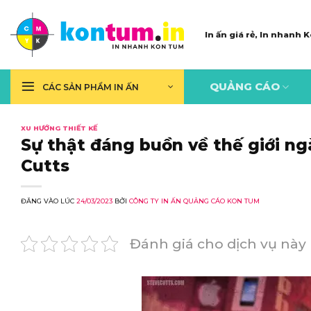
Skip
to
In ấn giá rẻ, In nhanh
content
QUẢNG CÁO
CÁC SẢN PHẨM IN ẤN
XU HƯỚNG THIẾT KẾ
Sự thật đáng buồn về thế giới n
Cutts
ĐĂNG VÀO LÚC
24/03/2023
BỞI
CÔNG TY IN ẤN QUẢNG CÁO KON TUM
Đánh giá cho dịch vụ này