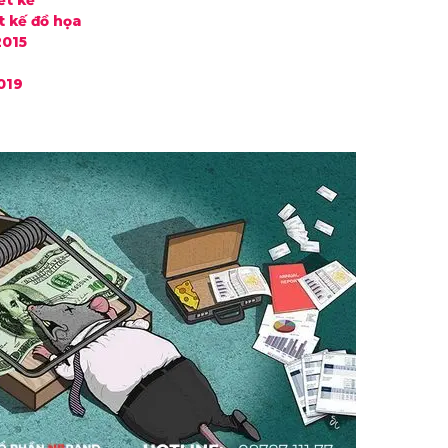
ết kế
t kế đồ họa
2015
019