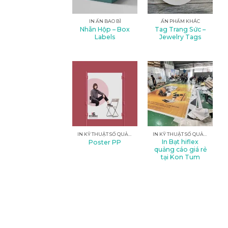
IN ẤN BAO BÌ
ẤN PHẨM KHÁC
Nhãn Hộp – Box
Tag Trang Sức –
Labels
Jewelry Tags
IN KỸ THUẬT SỐ QUẢNG CÁO
IN KỸ THUẬT SỐ QUẢNG CÁO
In Bạt hiflex
Poster PP
quảng cáo giá rẻ
tại Kon Tum