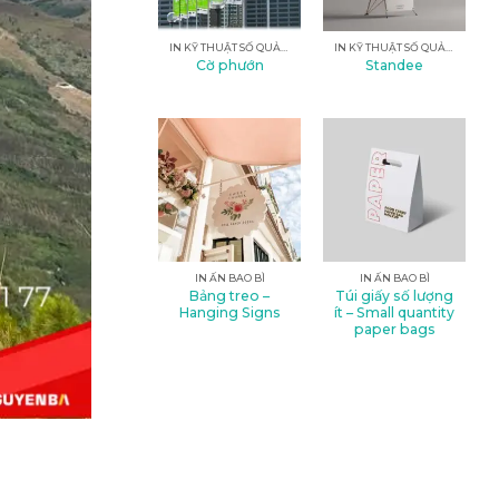
IN KỸ THUẬT SỐ QUẢNG CÁO
IN KỸ THUẬT SỐ QUẢNG CÁO
Cờ phướn
Standee
IN ẤN BAO BÌ
IN ẤN BAO BÌ
Bảng treo –
Túi giấy số lượng
Hanging Signs
ít – Small quantity
paper bags