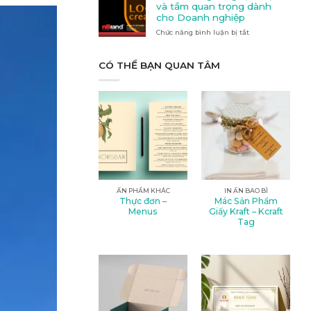
Quảng
nào
và tầm quan trọng dành
cáo
phù
cho Doanh nghiệp
tại
hợp
Chức năng bình luận bị tắt
Kon
ở
với
Tum
Thiết
nhu
kế
cầu
logo:
CÓ THỂ BẠN QUAN TÂM
của
Nghệ
bạn?
thuật
và
tầm
quan
trọng
dành
cho
Doanh
nghiệp
ẤN PHẨM KHÁC
IN ẤN BAO BÌ
Thực đơn –
Mác Sản Phẩm
Menus
Giấy Kraft – Kcraft
Tag