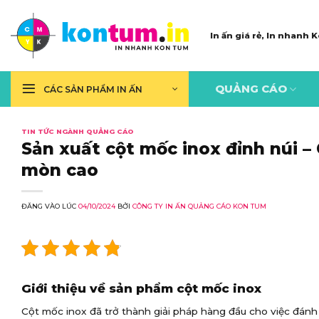
Skip
to
In ấn giá rẻ, In nhanh
content
QUẢNG CÁO
CÁC SẢN PHẨM IN ẤN
TIN TỨC NGÀNH QUẢNG CÁO
Sản xuất cột mốc inox đỉnh núi –
mòn cao
ĐĂNG VÀO LÚC
04/10/2024
BỞI
CÔNG TY IN ẤN QUẢNG CÁO KON TUM
Giới thiệu về sản phẩm cột mốc inox
Cột mốc inox đã trở thành giải pháp hàng đầu cho việc đán