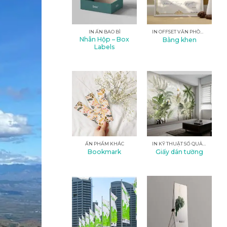
IN ẤN BAO BÌ
IN OFFSET VĂN PHÒNG
Nhãn Hộp – Box
Bằng khen
Labels
ẤN PHẨM KHÁC
IN KỸ THUẬT SỐ QUẢNG CÁO
Bookmark
Giấy dán tường