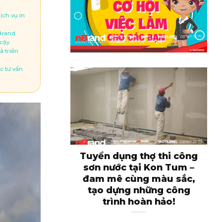
u
ịch vụ in
Brand
 cậy
ã triển
c tư vấn
Tuyển dụng thợ thi công
sơn nước tại Kon Tum –
k
đam mê cùng màu sắc,
tạo dựng những công
trình hoàn hảo!