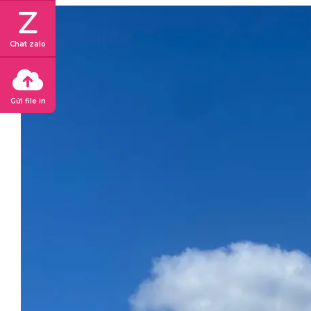
Chat zalo
Gửi file in