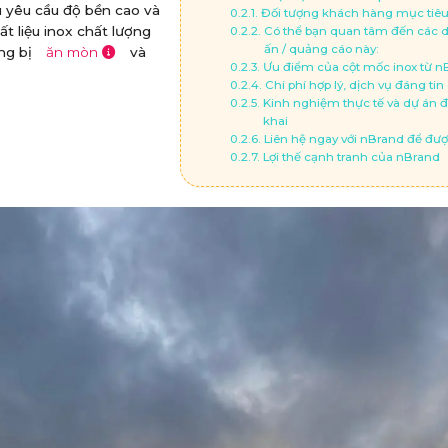
hù yêu cầu độ bền cao và
Đối tượng khách hàng mục tiê
ất liệu inox chất lượng
Có thể bạn quan tâm đến các d
ấn / quảng cáo này:
ng bị
ăn mòn
và
Ưu điểm của cột mốc inox từ n
Chi phí hợp lý, dịch vụ đáng tin
Kinh nghiệm thực tế và dự án đ
khai
Liên hệ ngay với nBrand để đượ
Lợi thế cạnh tranh của nBrand