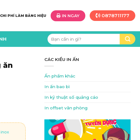
0878711177
IN NGAY
 CHI PHÍ LÀM BẢNG HIỆU
Tìm
ÌNH
kiếm:
CÁC KIỂU IN ẤN
g ăn
Ấn phẩm khác
In ấn bao bì
In kỹ thuật số quảng cáo
In offset văn phòng
 inox