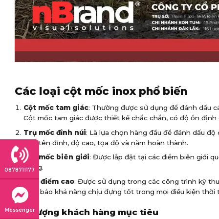
Các loại cột mốc inox phổ biến
Cột mốc tam giác
: Thường được sử dụng để đánh dấu các
Cột mốc tam giác được thiết kế chắc chắn, có độ ổn định 
Trụ mốc đỉnh núi
: Là lựa chọn hàng đầu để đánh dấu độ 
như tên đỉnh, độ cao, tọa độ và năm hoàn thành.
Trụ mốc biên giới
: Được lắp đặt tại các điểm biên giới 
trọng.
0878711177
Mốc điểm cao
: Được sử dụng trong các công trình kỹ thuậ
đảm bảo khả năng chịu đựng tốt trong mọi điều kiện thời t
Messenger
Đối tượng khách hàng mục tiêu