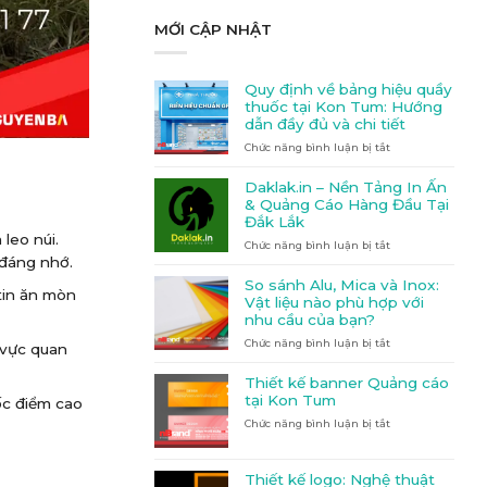
MỚI CẬP NHẬT
Quy định về bảng hiệu quầy
thuốc tại Kon Tum: Hướng
dẫn đầy đủ và chi tiết
Chức năng bình luận bị tắt
ở
Quy
định
Daklak.in – Nền Tảng In Ấn
về
& Quảng Cáo Hàng Đầu Tại
bảng
Đắk Lắk
hiệu
leo núi.
Chức năng bình luận bị tắt
quầy
ở
 đáng nhớ.
thuốc
Daklak.in
tại
–
So sánh Alu, Mica và Inox:
tin ăn mòn
Kon
Nền
Vật liệu nào phù hợp với
Tum:
Tảng
nhu cầu của bạn?
Hướng
In
Chức năng bình luận bị tắt
dẫn
Ấn
ở
 vực quan
đầy
&
So
đủ
Quảng
sánh
Thiết kế banner Quảng cáo
và
Cáo
Alu,
tại Kon Tum
ốc điểm cao
chi
Hàng
Mica
Chức năng bình luận bị tắt
ở
tiết
Đầu
và
Thiết
Tại
Inox:
kế
Đắk
Vật
banner
Lắk
liệu
Thiết kế logo: Nghệ thuật