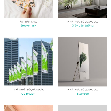
ẤN PHẨM KHÁC
IN KỸ THUẬT SỐ QUẢNG CÁO
Bookmark
Giấy dán tường
IN KỸ THUẬT SỐ QUẢNG CÁO
IN KỸ THUẬT SỐ QUẢNG CÁO
Cờ phướn
Standee