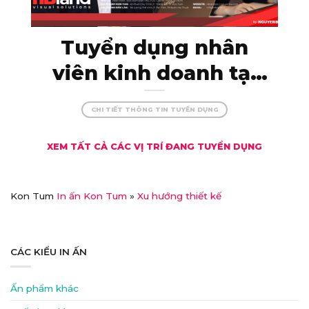
Tuyển dụng nhân
viên kinh doanh tại
Kon Tum – thu nhập
CHI TIẾT THÔNG TIN TUYỂN DỤNG
khủng, đãi ngộ xịn!
XEM TẤT CẢ CÁC VỊ TRÍ ĐANG TUYỂN DỤNG
Kon Tum
In ấn Kon Tum
»
Xu hướng thiết kế
CÁC KIỂU IN ẤN
Ấn phẩm khác