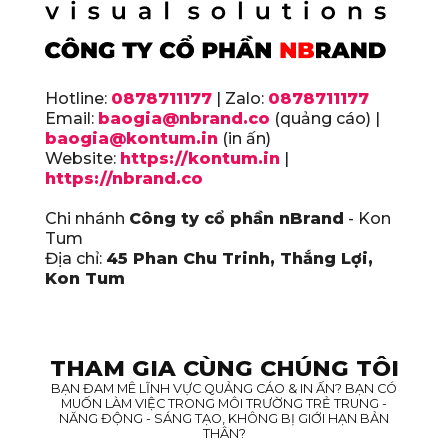
Hotline:
0878711177
| Zalo:
0878711177
Email:
baogia@nbrand.co
(quảng cáo) |
baogia@kontum.in
(in ấn)
Website:
https://kontum.in
|
https://nbrand.co
Chi nhánh
Công ty cổ phần nBrand
- Kon
Tum
Địa chỉ:
45 Phan Chu Trinh, Thắng Lợi,
Kon Tum
THAM GIA CÙNG CHÚNG TÔI
BẠN ĐAM MÊ LĨNH VỰC QUẢNG CÁO & IN ẤN? BẠN CÓ
MUỐN LÀM VIỆC TRONG MÔI TRƯỜNG TRẺ TRUNG -
NĂNG ĐỘNG - SÁNG TẠO, KHÔNG BỊ GIỚI HẠN BẢN
THÂN?