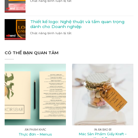
Chức năng bình luận bị tắt
ở
và
Đầu
tiết
Thiết
Inox:
Tại
kế
Vật
Đắk
banner
liệu
Lắk
Quảng
nào
Thiết kế logo: Nghệ thuật và tầm quan trọng
cáo
phù
dành cho Doanh nghiệp
tại
hợp
Chức năng bình luận bị tắt
Kon
ở
với
Tum
Thiết
nhu
kế
cầu
logo:
của
Nghệ
CÓ THỂ BẠN QUAN TÂM
bạn?
thuật
và
tầm
quan
trọng
dành
cho
Doanh
nghiệp
ẤN PHẨM KHÁC
IN ẤN BAO BÌ
Mác Sản Phẩm Giấy Kraft –
Thực đơn – Menus