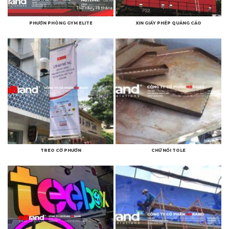
PHƯỚN PHÒNG GYM ELITE
XIN GIẤY PHÉP QUẢNG CÁO
TREO CỜ PHƯỚN
CHỮ NỔI TOLE