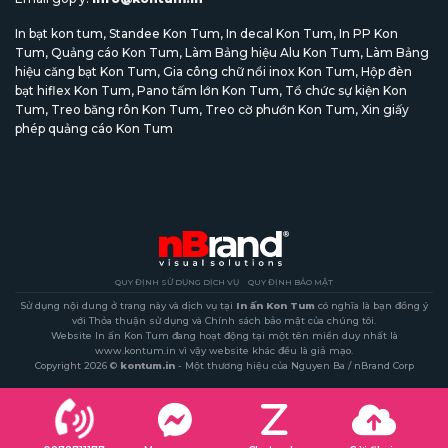
In bạt kon tum
,
Standee Kon Tum
,
In decal Kon Tum
,
In PP Kon
Tum
,
Quảng cáo Kon Tum
,
Làm Bảng hiệu Alu Kon Tum
,
Làm Bảng
hiệu căng bạt Kon Tum
,
Gia công chữ nổi inox Kon Tum
,
Hộp đèn
bạt hiflex Kon Tum
,
Pano tấm lớn Kon Tum
,
Tổ chức sự kiện Kon
Tum
,
Treo băng rôn Kon Tum
,
Treo cờ phướn Kon Tum
,
Xin giấy
phép quảng cáo Kon Tum
QUY ĐỊNH SỬ DỤNG DỊCH VỤ
QUY ĐỊNH BẢO MẬT
Sử dụng nội dung ở trang này và dịch vụ tại
In ấn Kon Tum
có nghĩa là bạn đồng ý
với Thỏa thuận sử dụng và Chính sách bảo mật của chúng tôi.
Website In ấn Kon Tum đang hoạt động tại một tên miền duy nhất là
www.kontum.in vì vậy website khác đều là giả mạo.
Copyright 2026 ©
kontum.in
- Một thương hiệu của Nguyen Ba / nBrand Corp