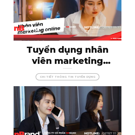
Tuyển dụng nhân
viên marketing
online – thỏa sức
CHI TIẾT THÔNG TIN TUYỂN DỤNG
sáng tạo cùng
nBrand!