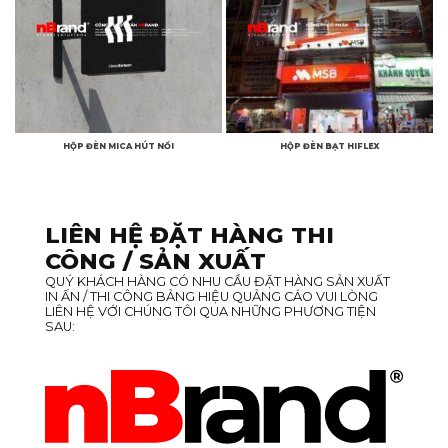
HỘP ĐÈN MICA HÚT NỔI
HỘP ĐÈN BẠT HIFLEX
LIÊN HỆ ĐẶT HÀNG THI
CÔNG / SẢN XUẤT
QUÝ KHÁCH HÀNG CÓ NHU CẦU ĐẶT HÀNG SẢN XUẤT
IN ẤN / THI CÔNG BẢNG HIỆU QUẢNG CÁO VUI LÒNG
LIÊN HỆ VỚI CHÚNG TÔI QUA NHỮNG PHƯƠNG TIỆN
SAU: