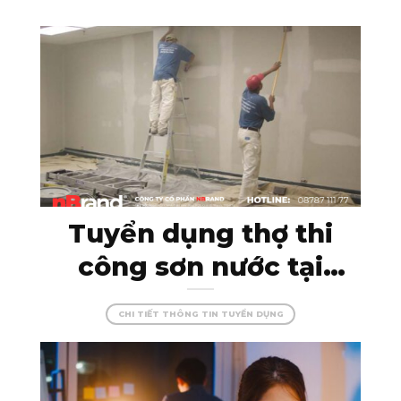
Tuyển dụng thợ thi
công sơn nước tại
Kon Tum – đam mê
CHI TIẾT THÔNG TIN TUYỂN DỤNG
cùng màu sắc, tạo
dựng những công
trình hoàn hảo!