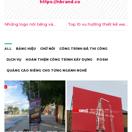
https://nbrand.co
Những logo nổi tiếng và
Top 10 xu hướng thiết kế web
những hình ảnh khác được
đáng chú ý trong năm 2014
làm từ ….xe đạp
ALL
BẢNG HIỆU
CHỮ NỔI
CÔNG TRÌNH ĐÃ THI CÔNG
DỊCH VỤ
HOÀN THIỆN CÔNG TRÌNH XÂY DỰNG
POSM
QUẢNG CÁO RIÊNG CHO TỪNG NGÀNH NGHỀ