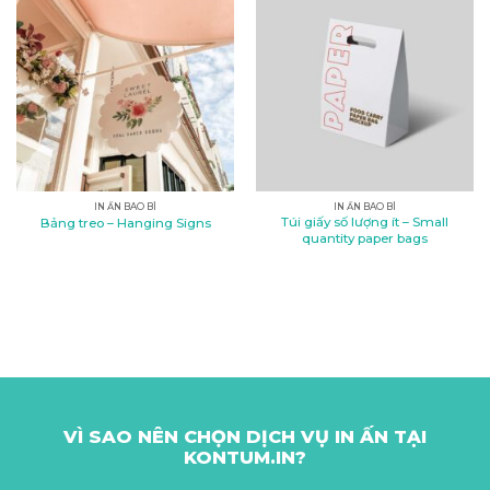
IN ẤN BAO BÌ
IN ẤN BAO BÌ
Túi giấy số lượng ít – Small
Bảng treo – Hanging Signs
quantity paper bags
VÌ SAO NÊN CHỌN DỊCH VỤ IN ẤN TẠI
KONTUM.IN?