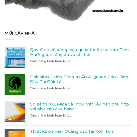
MỚI CẬP NHẬT
Quy định về bảng hiệu quầy thuốc tại Kon Tum:
Hướng dẫn đầy đủ và chi tiết
Chức năng bình luận bị tắt
ở
Quy
định
về
Daklak.in – Nền Tảng In Ấn & Quảng Cáo Hàng
bảng
Đầu Tại Đắk Lắk
hiệu
Chức năng bình luận bị tắt
ở
quầy
Daklak.in
thuốc
–
tại
Nền
Kon
So sánh Alu, Mica và Inox: Vật liệu nào phù hợp
Tảng
Tum:
với nhu cầu của bạn?
In
Hướng
Chức năng bình luận bị tắt
ở
Ấn
dẫn
So
&
đầy
sánh
Quảng
đủ
Alu,
Cáo
và
Thiết kế banner Quảng cáo tại Kon Tum
Mica
Hàng
chi