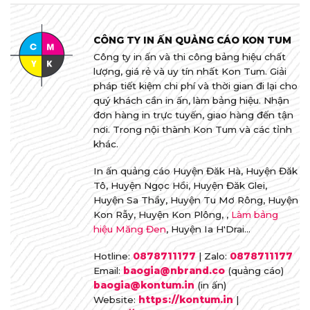
CÔNG TY IN ẤN QUẢNG CÁO KON TUM
Công ty in ấn và thi công bảng hiệu chất
lượng, giá rẻ và uy tín nhất Kon Tum. Giải
pháp tiết kiệm chi phí và thời gian đi lại cho
quý khách cần in ấn, làm bảng hiệu. Nhận
đơn hàng in trực tuyến, giao hàng đến tận
nơi. Trong nội thành Kon Tum và các tỉnh
khác.
In ấn quảng cáo Huyện Đăk Hà, Huyện Đăk
Tô, Huyện Ngọc Hồi, Huyện Đăk Glei,
Huyện Sa Thầy, Huyện Tu Mơ Rông, Huyện
Kon Rẫy, Huyện Kon Plông, ,
Làm bảng
hiệu Măng Đen
, Huyện Ia H'Drai...
Hotline:
0878711177
| Zalo:
0878711177
Email:
baogia@nbrand.co
(quảng cáo)
baogia@kontum.in
(in ấn)
Website:
https://kontum.in
|