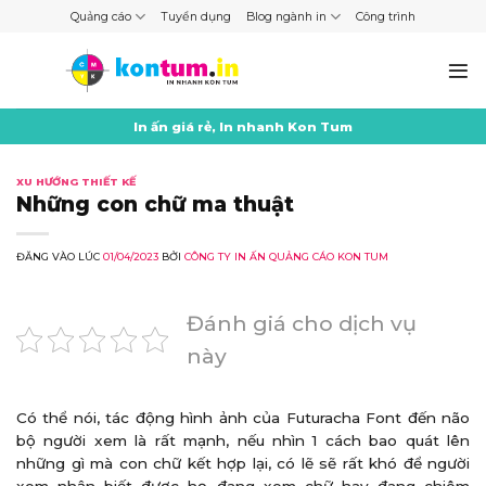
Skip
Quảng cáo
Tuyển dụng
Blog ngành in
Công trình
to
content
In ấn giá rẻ, In nhanh Kon Tum
XU HƯỚNG THIẾT KẾ
Những con chữ ma thuật
ĐĂNG VÀO LÚC
01/04/2023
BỞI
CÔNG TY IN ẤN QUẢNG CÁO KON TUM
Đánh giá cho dịch vụ
này
Có thể nói, tác động hình ảnh của Futuracha Font đến não
bộ người xem là rất mạnh, nếu nhìn 1 cách bao quát lên
những gì mà con chữ kết hợp lại, có lẽ sẽ rất khó để người
xem nhận biết được họ đang xem chữ hay đang chiêm