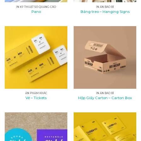
IN KỸ THUẬT SỐ QUẢNG CÁO
IN ẤN BAO BÌ
Pano
Bảng treo – Hanging Signs
ẤN PHẨM KHÁC
IN ẤN BAO BÌ
Vé – Tickets
Hộp Giấy Carton – Carton Box