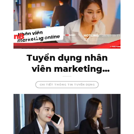
trình hoàn hảo!
Tuyển dụng nhân
viên marketing
online – thỏa sức
CHI TIẾT THÔNG TIN TUYỂN DỤNG
sáng tạo cùng
nBrand!