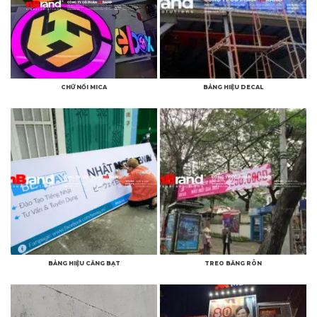
CHỮ NỔI MICA
BẢNG HIỆU DECAL
BẢNG HIỆU CĂNG BẠT
TREO BĂNG RÔN