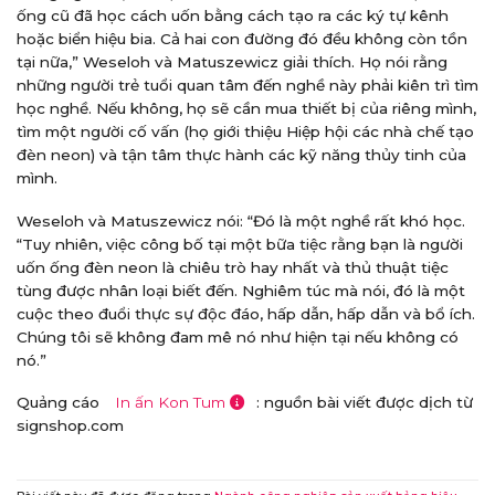
ống cũ đã học cách uốn bằng cách tạo ra các ký tự kênh
hoặc biển hiệu bia. Cả hai con đường đó đều không còn tồn
tại nữa,” Weseloh và Matuszewicz giải thích. Họ nói rằng
những người trẻ tuổi quan tâm đến nghề này phải kiên trì tìm
học nghề. Nếu không, họ sẽ cần mua thiết bị của riêng mình,
tìm một người cố vấn (họ giới thiệu Hiệp hội các nhà chế tạo
đèn neon) và tận tâm thực hành các kỹ năng thủy tinh của
mình.
Weseloh và Matuszewicz nói: “Đó là một nghề rất khó học.
“Tuy nhiên, việc công bố tại một bữa tiệc rằng bạn là người
uốn ống đèn neon là chiêu trò hay nhất và thủ thuật tiệc
tùng được nhân loại biết đến. Nghiêm túc mà nói, đó là một
cuộc theo đuổi thực sự độc đáo, hấp dẫn, hấp dẫn và bổ ích.
Chúng tôi sẽ không đam mê nó như hiện tại nếu không có
nó.”
Quảng cáo
In ấn Kon Tum
: nguồn bài viết được dịch từ
signshop.com