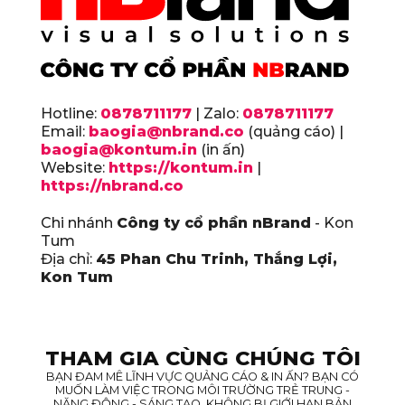
Hotline:
0878711177
| Zalo:
0878711177
Email:
baogia@nbrand.co
(quảng cáo) |
baogia@kontum.in
(in ấn)
Website:
https://kontum.in
|
https://nbrand.co
Chi nhánh
Công ty cổ phần nBrand
- Kon
Tum
Địa chỉ:
45 Phan Chu Trinh, Thắng Lợi,
Kon Tum
THAM GIA CÙNG CHÚNG TÔI
BẠN ĐAM MÊ LĨNH VỰC QUẢNG CÁO & IN ẤN? BẠN CÓ
MUỐN LÀM VIỆC TRONG MÔI TRƯỜNG TRẺ TRUNG -
NĂNG ĐỘNG - SÁNG TẠO, KHÔNG BỊ GIỚI HẠN BẢN