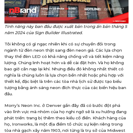
Tính năng này ban đầu được xuất bản trong
ấn bản tháng 5
năm 2024 của Sign Builder Illustrated.
Tôi
không có gì ngạc nhiên khi có sự chuyển đổi trong
ngành từ đèn neon thật sang đèn neon giả. Các lựa chọn
thay thế đèn LED có khả năng chống vỡ và tiết kiệm năng
lượng. Chúng linh hoạt hơn và dễ cài đặt hơn. Và họ không
bao giờ cần nạp lại khí. Nhưng điều đó không nhất thiết có
nghĩa là chúng luôn là lựa chọn bền nhất hoặc phù hợp với
thiết kế, đặc biệt là trên các tòa nhà lịch sử được tạo biểu
tượng bằng ánh sáng neon đích thực của các biển hiệu ban
đầu.
Morry’s Neon Inc. ở Denver gần đây
đã có bước đột phá
vào lĩnh vực mà nhóm của họ nghi ngờ sẽ là xu hướng đang
phát triển: trang bị thêm theo kiểu cổ điển. Khách hàng của
họ, Ironworks, là một địa điểm tổ chức sự kiện riêng trong
tòa nhà gạch xây năm 1903, nơi từng là trụ sở của Midwest