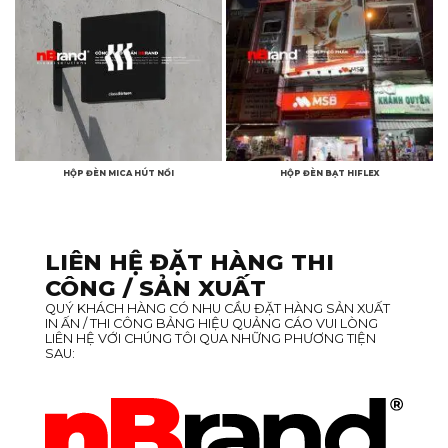
HỘP ĐÈN MICA HÚT NỔI
HỘP ĐÈN BẠT HIFLEX
LIÊN HỆ ĐẶT HÀNG THI
CÔNG / SẢN XUẤT
QUÝ KHÁCH HÀNG CÓ NHU CẦU ĐẶT HÀNG SẢN XUẤT
IN ẤN / THI CÔNG BẢNG HIỆU QUẢNG CÁO VUI LÒNG
LIÊN HỆ VỚI CHÚNG TÔI QUA NHỮNG PHƯƠNG TIỆN
SAU: