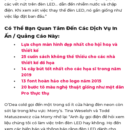
các vết nứt trên đèn LED… dẫn đến nhiễm nước và chập
điện. Khi xem xét việc thay thế đèn LED, nó gần giống như
việc lắp đặt ban đầu.”
Có Thể Bạn Quan Tâm Đến Các Dịch Vụ In
Ấn / Quảng Cáo Này:
Lựa chọn màn hình đẹp nhất cho hội hoạ và
thiết kế
25 cuốn sách không thể thiếu cho các nhà
thiết kế đồ họa
14 cây bút tốt nhất cho các họa sĩ trong năm
2019
13 font hoàn hảo cho logo năm 2015
20 bước tô màu nghệ thuật giống như một dân
Pro thực thụ
O’Dea cold gọi đến một trong số ít cửa hàng đèn neon còn
sót lại trong khu vực: Morry’s. Tina Weseloh và Todd
Matuszewicz của Morry nhớ lại: “Anh ấy gọi điện để hỏi xem
liệu chúng tôi có làm việc trên đèn LED hay không. Họ đến
xem các biển báo và thông báo rằng đèn LED dành cho