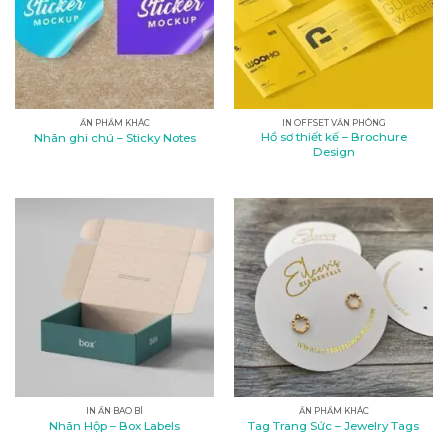
ẤN PHẨM KHÁC
IN OFFSET VĂN PHÒNG
Hồ sơ thiết kế – Brochure
Nhãn ghi chú – Sticky Notes
Design
IN ẤN BAO BÌ
ẤN PHẨM KHÁC
Nhãn Hộp – Box Labels
Tag Trang Sức – Jewelry Tags