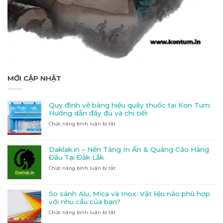
MỚI CẬP NHẬT
Quy định về bảng hiệu quầy thuốc tại Kon Tum:
Hướng dẫn đầy đủ và chi tiết
Chức năng bình luận bị tắt
ở
Quy
định
về
Daklak.in – Nền Tảng In Ấn & Quảng Cáo Hàng
bảng
Đầu Tại Đắk Lắk
hiệu
Chức năng bình luận bị tắt
ở
quầy
Daklak.in
thuốc
–
tại
Nền
Kon
So sánh Alu, Mica và Inox: Vật liệu nào phù hợp
Tảng
Tum:
với nhu cầu của bạn?
In
Hướng
Chức năng bình luận bị tắt
ở
Ấn
dẫn
So
&
đầy