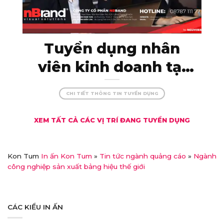
Tuyển dụng nhân
viên kinh doanh tại
Kon Tum – thu nhập
CHI TIẾT THÔNG TIN TUYỂN DỤNG
khủng, đãi ngộ xịn!
XEM TẤT CẢ CÁC VỊ TRÍ ĐANG TUYỂN DỤNG
Kon Tum
In ấn Kon Tum
»
Tin tức ngành quảng cáo
»
Ngành
công nghiệp sản xuất bảng hiệu thế giới
CÁC KIỂU IN ẤN