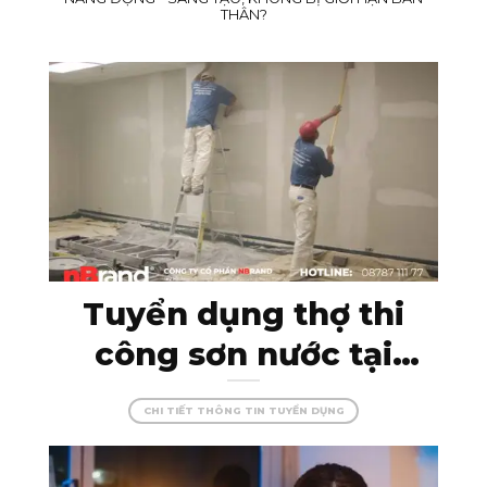
THÂN?
Tuyển dụng thợ thi
công sơn nước tại
Kon Tum – đam mê
CHI TIẾT THÔNG TIN TUYỂN DỤNG
cùng màu sắc, tạo
dựng những công