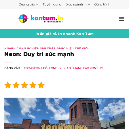
Skip
Quảng cáo
Tuyển dụng
Blog ngành in
Công trình
to
content
In ấn giá rẻ, In nhanh Kon Tum
NGÀNH CÔNG NGHIỆP SẢN XUẤT BẢNG HIỆU THẾ GIỚI
Neon: Duy trì sức mạnh
ĐĂNG VÀO LÚC
06/08/2024
BỞI
CÔNG TY IN ẤN QUẢNG CÁO KON TUM