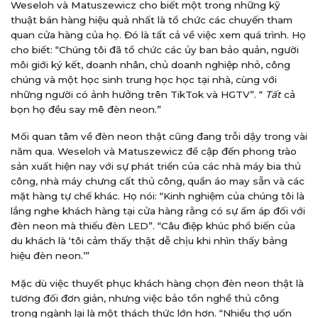
Weseloh và Matuszewicz cho biết một trong những kỹ
thuật bán hàng hiệu quả nhất là tổ chức các chuyến tham
quan cửa hàng của họ. Đó là tất cả về việc xem quá trình. Họ
cho biết: “Chúng tôi đã tổ chức các ủy ban bảo quản, người
môi giới ký kết, doanh nhân, chủ doanh nghiệp nhỏ, công
chúng và một học sinh trung học học tại nhà, cùng với
những người có ảnh hưởng trên TikTok và HGTV”. “
Tất
cả
bọn họ đều say mê đèn neon.”
Mối quan tâm về đèn neon thật cũng đang trỗi dậy trong vài
năm qua. Weseloh và Matuszewicz đề cập đến phong trào
sản xuất hiện nay với sự phát triển của các nhà máy bia thủ
công, nhà máy chưng cất thủ công, quần áo may sẵn và các
mặt hàng tự chế khác. Họ nói: “Kinh nghiệm của chúng tôi là
lắng nghe khách hàng tại cửa hàng rằng có sự ấm áp đối với
đèn neon mà thiếu đèn LED”. “Câu điệp khúc phổ biến của
du khách là ‘tôi cảm thấy thật dễ chịu khi nhìn thấy bảng
hiệu đèn neon.’”
Mặc dù việc thuyết phục khách hàng chọn đèn neon thật là
tương đối đơn giản, nhưng việc bảo tồn nghề thủ công
trong ngành lại là một thách thức lớn hơn. “Nhiều thợ uốn