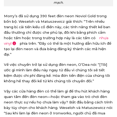
mạch.
Morry’s đã sử dụng 390 feet đèn neon Noviol Gold trong
bốn bộ. Weseloh và Matuszewicz giải thích: “Trên nhiều
trang bị cải tiến kiểu cổ điển này, các tính năng thiết kế ban
đầu thường chỉ được che phủ lại, đôi khi bằng phích cắm
hoặc tấm hoặc trong trường hợp này là các tấm có
nhựa
vinyl
phía trên. “Đây có thể là một hướng dẫn hữu ích để
tạo lại đèn neon và đưa bảng đăng ký thành các mã hiện
đại.”
Về việc chuyển trở lại sử dụng đèn neon, O’Dea nói: “[Tôi]
ước gì mình làm điều này ngay từ đầu vì chúng tôi sẽ tiết
kiệm được chi phí đáng kể. Hóa đơn tiền điện của chúng tôi
không hề thay đổi kể từ khi chúng tôi chuyển đổi.”
Vậy các cửa hàng đèn có thể làm gì để thu hút khách hàng
quan tâm đến đèn neon—hoặc tham gia vào trò chơi đèn
neon thực sự nếu họ chưa làm vậy? Bắt đầu bằng cách trình
bày tùy chọn cho khách hàng. Weseloh và Matuszewicz nói:
“Sau khi làm lại đèn neon ở Ironworks, người chủ đã mua