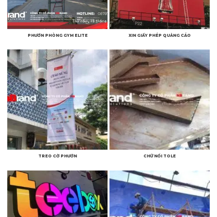
PHƯỚN PHÒNG GYM ELITE
XIN GIẤY PHÉP QUẢNG CÁO
TREO CỜ PHƯỚN
CHỮ NỔI TOLE