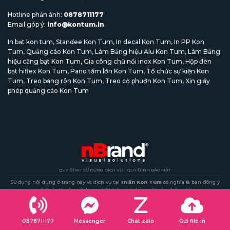
Hotline phản ánh:
0878711177
Email góp ý:
info@kontum.in
In bạt kon tum
,
Standee Kon Tum
,
In decal Kon Tum
,
In PP Kon
Tum
,
Quảng cáo Kon Tum
,
Làm Bảng hiệu Alu Kon Tum
,
Làm Bảng
hiệu căng bạt Kon Tum
,
Gia công chữ nổi inox Kon Tum
,
Hộp đèn
bạt hiflex Kon Tum
,
Pano tấm lớn Kon Tum
,
Tổ chức sự kiện Kon
Tum
,
Treo băng rôn Kon Tum
,
Treo cờ phướn Kon Tum
,
Xin giấy
phép quảng cáo Kon Tum
QUY ĐỊNH SỬ DỤNG DỊCH VỤ
QUY ĐỊNH BẢO MẬT
Sử dụng nội dung ở trang này và dịch vụ tại
In ấn Kon Tum
có nghĩa là bạn đồng ý
với Thỏa thuận sử dụng và Chính sách bảo mật của chúng tôi.
Website In ấn Kon Tum đang hoạt động tại một tên miền duy nhất là
www.kontum.in vì vậy website khác đều là giả mạo.
Copyright 2026 ©
kontum.in
- Một thương hiệu của Nguyen Ba / nBrand Corp
0878711177
Messenger
Chat zalo
Gửi file in