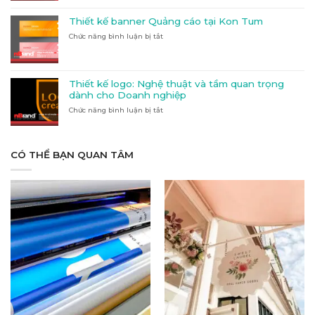
sánh
Quảng
đủ
Alu,
Cáo
và
Thiết kế banner Quảng cáo tại Kon Tum
Mica
Hàng
chi
Chức năng bình luận bị tắt
ở
và
Đầu
tiết
Thiết
Inox:
Tại
kế
Vật
Đắk
banner
liệu
Lắk
Quảng
nào
Thiết kế logo: Nghệ thuật và tầm quan trọng
cáo
phù
dành cho Doanh nghiệp
tại
hợp
Chức năng bình luận bị tắt
Kon
ở
với
Tum
Thiết
nhu
kế
cầu
logo:
của
Nghệ
CÓ THỂ BẠN QUAN TÂM
bạn?
thuật
và
tầm
quan
trọng
dành
cho
Doanh
nghiệp