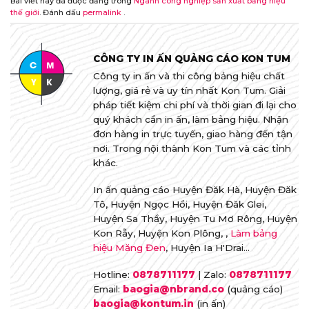
Bài viết này đã được đăng trong
Ngành công nghiệp sản xuất bảng hiệu
thế giới
. Đánh dấu
permalink
.
CÔNG TY IN ẤN QUẢNG CÁO KON TUM
Công ty in ấn và thi công bảng hiệu chất
lượng, giá rẻ và uy tín nhất Kon Tum. Giải
pháp tiết kiệm chi phí và thời gian đi lại cho
quý khách cần in ấn, làm bảng hiệu. Nhận
đơn hàng in trực tuyến, giao hàng đến tận
nơi. Trong nội thành Kon Tum và các tỉnh
khác.
In ấn quảng cáo Huyện Đăk Hà, Huyện Đăk
Tô, Huyện Ngọc Hồi, Huyện Đăk Glei,
Huyện Sa Thầy, Huyện Tu Mơ Rông, Huyện
Kon Rẫy, Huyện Kon Plông, ,
Làm bảng
hiệu Măng Đen
, Huyện Ia H'Drai...
Hotline:
0878711177
| Zalo:
0878711177
Email:
baogia@nbrand.co
(quảng cáo)
baogia@kontum.in
(in ấn)