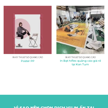
IN KỸ THUẬT SỐ QUẢNG CÁO
IN KỸ THUẬT SỐ QUẢNG CÁO
In Bạt hiflex quảng cáo giá rẻ
Poster PP
tại Kon Tum
VÌ SAO NÊN CHỌN DỊCH VỤ IN ẤN TẠI