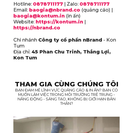
Hotline:
0878711177
| Zalo:
0878711177
Email:
baogia@nbrand.co
(quảng cáo) |
baogia@kontum.in
(in ấn)
Website:
https://kontum.in
|
https://nbrand.co
Chi nhánh
Công ty cổ phần nBrand
- Kon
Tum
Địa chỉ:
45 Phan Chu Trinh, Thắng Lợi,
Kon Tum
THAM GIA CÙNG CHÚNG TÔI
BẠN ĐAM MÊ LĨNH VỰC QUẢNG CÁO & IN ẤN? BẠN CÓ
MUỐN LÀM VIỆC TRONG MÔI TRƯỜNG TRẺ TRUNG -
NĂNG ĐỘNG - SÁNG TẠO, KHÔNG BỊ GIỚI HẠN BẢN
THÂN?