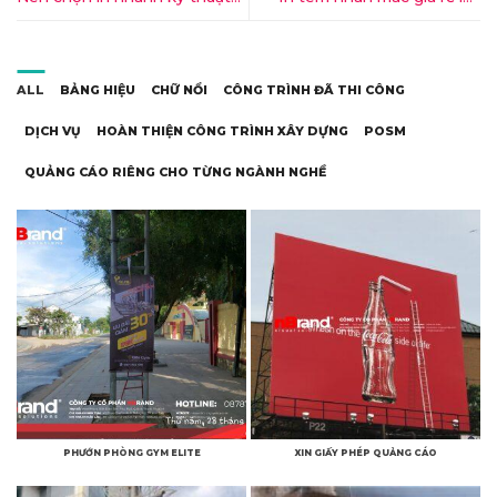
số cho những sản phẩm nào?
nhanh ở đâu Kon Tum?
ALL
BẢNG HIỆU
CHỮ NỔI
CÔNG TRÌNH ĐÃ THI CÔNG
DỊCH VỤ
HOÀN THIỆN CÔNG TRÌNH XÂY DỰNG
POSM
QUẢNG CÁO RIÊNG CHO TỪNG NGÀNH NGHỀ
PHƯỚN PHÒNG GYM ELITE
XIN GIẤY PHÉP QUẢNG CÁO