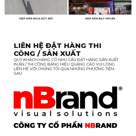
HỘP ĐÈN MICA HÚT NỔI
HỘP ĐÈN BẠT HIFLEX
LIÊN HỆ ĐẶT HÀNG THI
CÔNG / SẢN XUẤT
QUÝ KHÁCH HÀNG CÓ NHU CẦU ĐẶT HÀNG SẢN XUẤT
IN ẤN / THI CÔNG BẢNG HIỆU QUẢNG CÁO VUI LÒNG
LIÊN HỆ VỚI CHÚNG TÔI QUA NHỮNG PHƯƠNG TIỆN
SAU: