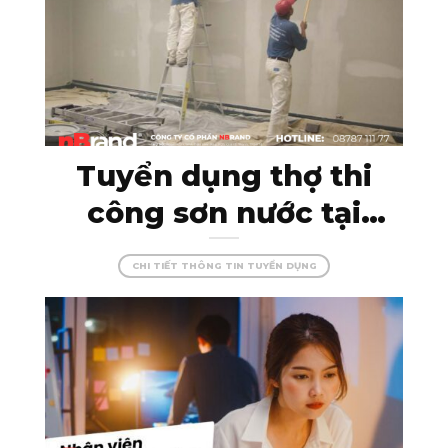
Tuyển dụng thợ thi
công sơn nước tại
Kon Tum – đam mê
CHI TIẾT THÔNG TIN TUYỂN DỤNG
cùng màu sắc, tạo
dựng những công
trình hoàn hảo!