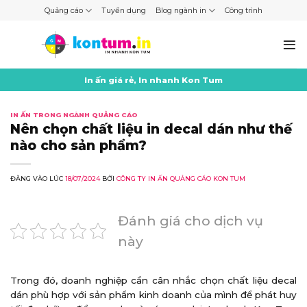
Skip
Quảng cáo
Tuyển dụng
Blog ngành in
Công trình
to
content
In ấn giá rẻ, In nhanh Kon Tum
IN ẤN TRONG NGÀNH QUẢNG CÁO
Nên chọn chất liệu in decal dán như thế
nào cho sản phẩm?
ĐĂNG VÀO LÚC
18/07/2024
BỞI
CÔNG TY IN ẤN QUẢNG CÁO KON TUM
Đánh giá cho dịch vụ
này
Trong đó, doanh nghiệp cần cân nhắc chọn chất liệu decal
dán phù hợp với sản phẩm kinh doanh của mình để phát huy