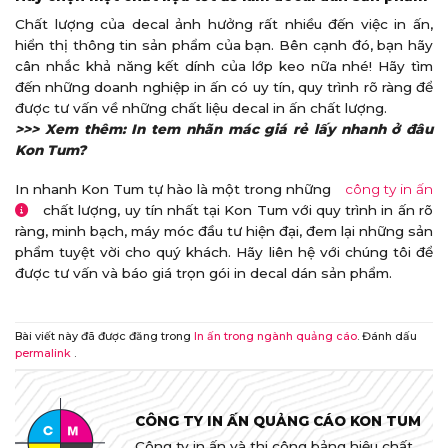
Chất lượng của decal ảnh hưởng rất nhiều đến việc in ấn,
hiển thị thông tin sản phẩm của bạn. Bên cạnh đó, bạn hãy
cân nhắc khả năng kết dính của lớp keo nữa nhé! Hãy tìm
đến những doanh nghiệp in ấn có uy tín, quy trình rõ ràng để
được tư vấn về những chất liệu decal in ấn chất lượng.
>>> Xem thêm: In tem nhãn mác giá rẻ lấy nhanh ở đâu
Kon Tum?
In nhanh Kon Tum
tự hào là một trong những
công ty in ấn
chất lượng, uy tín nhất tại Kon Tum với quy trình in ấn rõ
ràng, minh bạch, máy móc đầu tư hiện đại, đem lại những sản
phẩm tuyệt vời cho quý khách. Hãy liên hệ với chúng tôi để
được tư vấn và báo giá trọn gói in decal dán sản phẩm.
Bài viết này đã được đăng trong
In ấn trong ngành quảng cáo
. Đánh dấu
permalink
.
CÔNG TY IN ẤN QUẢNG CÁO KON TUM
Công ty in ấn và thi công bảng hiệu chất