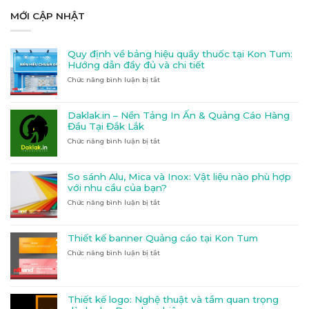
MỚI CẬP NHẬT
Quy định về bảng hiệu quầy thuốc tại Kon Tum:
Hướng dẫn đầy đủ và chi tiết
Chức năng bình luận bị tắt
ở
Quy
định
về
Daklak.in – Nền Tảng In Ấn & Quảng Cáo Hàng
bảng
Đầu Tại Đắk Lắk
hiệu
Chức năng bình luận bị tắt
ở
quầy
Daklak.in
thuốc
–
tại
Nền
Kon
So sánh Alu, Mica và Inox: Vật liệu nào phù hợp
Tảng
Tum:
với nhu cầu của bạn?
In
Hướng
Chức năng bình luận bị tắt
ở
Ấn
dẫn
So
&
đầy
sánh
Quảng
đủ
Alu,
Cáo
và
Thiết kế banner Quảng cáo tại Kon Tum
Mica
Hàng
chi
Chức năng bình luận bị tắt
ở
và
Đầu
tiết
Thiết
Inox:
Tại
kế
Vật
Đắk
banner
liệu
Lắk
Quảng
nào
Thiết kế logo: Nghệ thuật và tầm quan trọng
cáo
phù