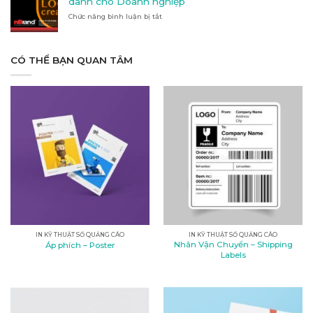
dành cho Doanh nghiệp
tại
hợp
Chức năng bình luận bị tắt
Kon
ở
với
Tum
Thiết
nhu
kế
cầu
logo:
của
Nghệ
CÓ THỂ BẠN QUAN TÂM
bạn?
thuật
và
tầm
quan
trọng
dành
cho
Doanh
nghiệp
IN KỸ THUẬT SỐ QUẢNG CÁO
IN KỸ THUẬT SỐ QUẢNG CÁO
Nhãn Vận Chuyển – Shipping
Áp phích – Poster
Labels