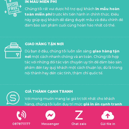
IN MẪU MIỄN PHÍ
Chúng tôi rất vui được hỗ trợ quý khách
in mẫu hoàn
toàn miễn phí
trước khi tiến hành in chính thức. Điều
này giúp quý khách dễ dàng duyệt mẫu và điều chỉnh để
đảm bảo sản phẩm cuối cùng hoàn hảo nhất có thể.
GIAO HÀNG TẬN NƠI
Dù bạn ở đâu, chúng tôi luôn sẵn sàng
giao hàng tận
nơi
một cách nhanh chóng và an toàn. Chúng tôi hợp
tác với những đối tác vận chuyển uy tín để đảm bảo sản
phẩm đến tay quý khách một cách thuận lợi, dù là trong
nội thành hay đến các tỉnh, thậm chí quốc tế.
GIÁ THÀNH CẠNH TRANH
Với mong muốn mang lại giá trị tốt nhất cho khách
hàng, chúng tôi luôn duy trì mức
giá in ấn cạnh tranh
nhất
trên thị trường, đồng thời cam kết không làm
giảm chất lượng sản phẩm. Hãy để chúng tôi giúp bạn
tiết kiệm chi phí mà vẫn nhận được những sản phẩm ưng
0878711177
Messenger
Chat zalo
Gửi file in
ý nhất!