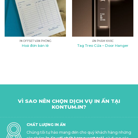
IN OFFSET VĂN PHÒNG
ẤN PHẨM KHÁC
Hoá đơn bán lẻ
Tag Treo Cửa – Door Hanger
VÌ SAO NÊN CHỌN DỊCH VỤ IN ẤN TẠI
KONTUM.IN?
CHẤT LƯỢNG IN ẤN
Chúng tôi tự hào mang đến cho quý khách hàng những