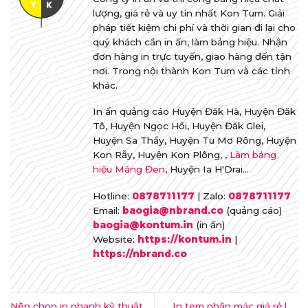
lượng, giá rẻ và uy tín nhất Kon Tum. Giải
pháp tiết kiệm chi phí và thời gian đi lại cho
quý khách cần in ấn, làm bảng hiệu. Nhận
đơn hàng in trực tuyến, giao hàng đến tận
nơi. Trong nội thành Kon Tum và các tỉnh
khác.
In ấn quảng cáo Huyện Đăk Hà, Huyện Đăk
Tô, Huyện Ngọc Hồi, Huyện Đăk Glei,
Huyện Sa Thầy, Huyện Tu Mơ Rông, Huyện
Kon Rẫy, Huyện Kon Plông, ,
Làm bảng
hiệu Măng Đen
, Huyện Ia H'Drai...
Hotline:
0878711177
| Zalo:
0878711177
Email:
baogia@nbrand.co
(quảng cáo)
baogia@kontum.in
(in ấn)
Website:
https://kontum.in
|
https://nbrand.co
Nên chọn in nhanh kỹ thuật
In tem nhãn mác giá rẻ lấy