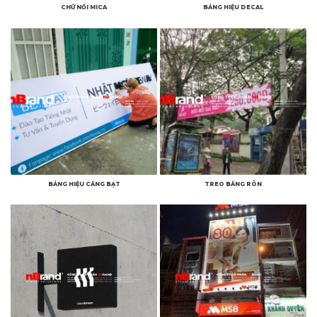
CHỮ NỔI MICA
BẢNG HIỆU DECAL
BẢNG HIỆU CĂNG BẠT
TREO BĂNG RÔN