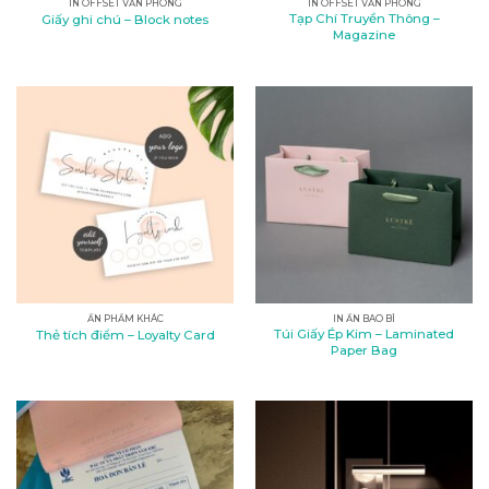
IN OFFSET VĂN PHÒNG
IN OFFSET VĂN PHÒNG
Tạp Chí Truyền Thông –
Giấy ghi chú – Block notes
Magazine
ẤN PHẨM KHÁC
IN ẤN BAO BÌ
Túi Giấy Ép Kim – Laminated
Thẻ tích điểm – Loyalty Card
Paper Bag