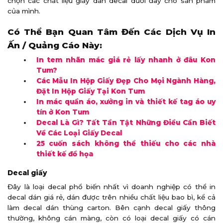
chọn các chất liệu giấy dán decal dưới đây cho sản phẩm
của mình.
Có Thể Bạn Quan Tâm Đến Các Dịch Vụ In
Ấn / Quảng Cáo Này:
In tem nhãn mác giá rẻ lấy nhanh ở đâu Kon
Tum?
Các Mẫu In Hộp Giấy Đẹp Cho Mọi Ngành Hàng,
Đặt In Hộp Giấy Tại Kon Tum
In mác quần áo, xưởng in và thiết kế tag áo uy
tín ở Kon Tum
Decal Là Gì? Tất Tần Tật Những Điều Cần Biết
Về Các Loại Giấy Decal
25 cuốn sách không thể thiếu cho các nhà
thiết kế đồ họa
Decal giấy
Đây là loại decal phổ biến nhất vì doanh nghiệp có thể in
decal dán giá rẻ, dán được trên nhiều chất liệu bao bì, kể cả
làm decal dán thùng carton. Bên cạnh decal giấy thông
thường, không cán màng, còn có loại decal giấy có cán