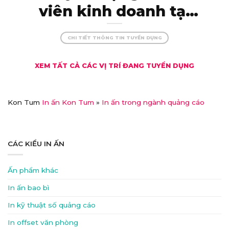
viên kinh doanh tại
Kon Tum – thu nhập
CHI TIẾT THÔNG TIN TUYỂN DỤNG
khủng, đãi ngộ xịn!
XEM TẤT CẢ CÁC VỊ TRÍ ĐANG TUYỂN DỤNG
Kon Tum
In ấn Kon Tum
»
In ấn trong ngành quảng cáo
CÁC KIỂU IN ẤN
Ấn phẩm khác
In ấn bao bì
In kỹ thuật số quảng cáo
In offset văn phòng