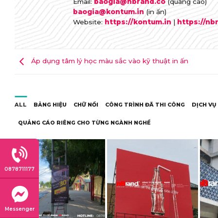
Email:
baogia@nbrand.co
(quảng cáo)
baogia@kontum.in
(in ấn)
Website:
https://kontum.in
|
https://nb
Áp dụng tâm lý học màu sắc vào kỹ thuật in ấn
ALL
BẢNG HIỆU
CHỮ NỔI
CÔNG TRÌNH ĐÃ THI CÔNG
DỊCH VỤ
QUẢNG CÁO RIÊNG CHO TỪNG NGÀNH NGHỀ
0878711177
Messenger