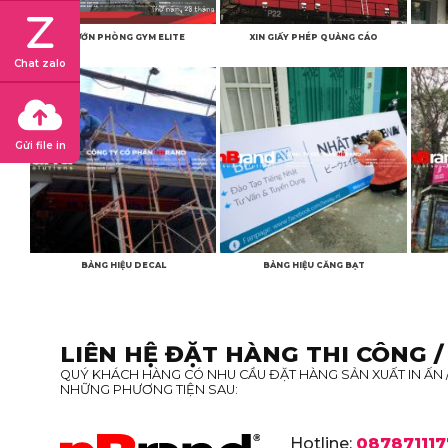
PHƯỚN PHÒNG GYM ELITE
XIN GIẤY PHÉP QUẢNG CÁO
Chat zalo
Gửi file in
BẢNG HIỆU DECAL
BẢNG HIỆU CĂNG BẠT
LIÊN HỆ ĐẶT HÀNG THI CÔNG /
QUÝ KHÁCH HÀNG CÓ NHU CẦU ĐẶT HÀNG SẢN XUẤT IN ẤN /
NHỮNG PHƯƠNG TIỆN SAU:
Hotline:
087871117