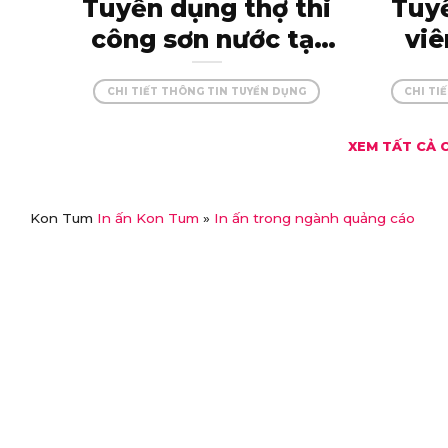
Tuyển dụng thợ thi
Tuy
công sơn nước tại
viê
Kon Tum – đam mê
onli
cùng màu sắc, tạo
CHI TIẾT THÔNG TIN TUYỂN DỤNG
CHI TI
sá
dựng những công
XEM TẤT CẢ 
trình hoàn hảo!
Kon Tum
In ấn Kon Tum
»
In ấn trong ngành quảng cáo