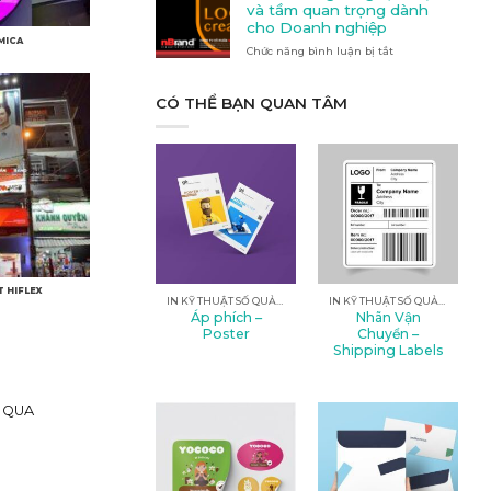
Quảng
nào
và tầm quan trọng dành
cáo
phù
cho Doanh nghiệp
tại
hợp
MICA
Chức năng bình luận bị tắt
Kon
ở
với
Tum
Thiết
nhu
kế
cầu
logo:
CÓ THỂ BẠN QUAN TÂM
của
Nghệ
bạn?
thuật
và
tầm
quan
trọng
dành
cho
Doanh
nghiệp
 HIFLEX
IN KỸ THUẬT SỐ QUẢNG CÁO
IN KỸ THUẬT SỐ QUẢNG CÁO
Áp phích –
Nhãn Vận
Poster
Chuyển –
Shipping Labels
I QUA