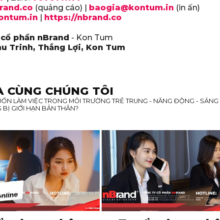
rand.co
(quảng cáo) |
baogia@kontum.in
(in ấn)
kontum.in
|
https://nbrand.co
 cổ phần nBrand
- Kon Tum
u Trinh, Thắng Lợi, Kon Tum
A CÙNG CHÚNG TÔI
UỐN LÀM VIỆC TRONG MÔI TRƯỜNG TRẺ TRUNG - NĂNG ĐỘNG - SÁNG 
BỊ GIỚI HẠN BẢN THÂN?