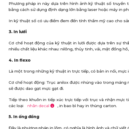
Phương pháp in này dựa trên hình ảnh kỹ thuật số truyền tr
bằng cách sử dụng định dạng lớn bằng laser hoặc máy in p
In kỹ thuật số có ưu điểm đem đến tính thẩm mỹ cao cho s
3. In lưới
Cơ chế hoạt động của kỹ thuật in lưới được dựa trên sự th
nhiều chất liệu khác nhau: nilông, thủy tinh, vải, mặt đồng h
4. In flexo
Là một trong những kỹ thuật in trực tiếp, có bản in nổi, mực 
Cơ chế hoạt động: Trục anilox được nhúng vào trong máng m
sẽ được dao gạt mực gạt đi.
Tiếp theo khuôn in tiếp xúc trực tiếp với trục và nhận mực t
các loại
nhãn decal
, in bao bì hay in thùng carton.
5. In ống đồng
Đây là phương pháp in lõm, có nghĩa là hình ảnh và chữ viết 