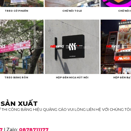
TREO CỜ PHƯỚN
CHỮ NỔI TOLE
CHỮ NỔI 
TREO BĂNG RÔN
HỘP ĐÈN MICA HÚT NỔI
HỘP ĐÈN BẠT
 SẢN XUẤT
 THI CÔNG BẢNG HIỆU QUẢNG CÁO VUI LÒNG LIÊN HỆ VỚI CHÚNG TÔ
7
| Zalo:
0878711177