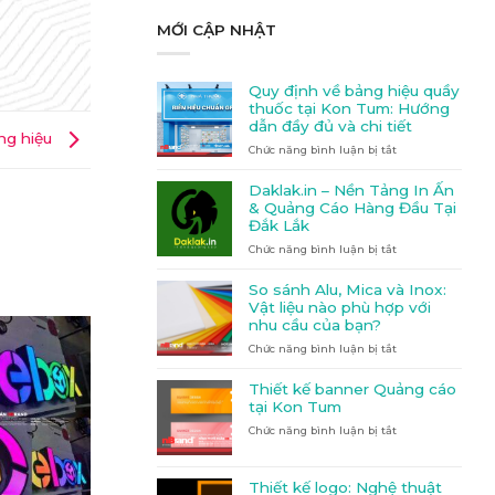
MỚI CẬP NHẬT
Quy định về bảng hiệu quầy
thuốc tại Kon Tum: Hướng
dẫn đầy đủ và chi tiết
ng hiệu
Chức năng bình luận bị tắt
ở
Quy
định
Daklak.in – Nền Tảng In Ấn
về
& Quảng Cáo Hàng Đầu Tại
bảng
Đắk Lắk
hiệu
Chức năng bình luận bị tắt
quầy
ở
thuốc
Daklak.in
tại
–
So sánh Alu, Mica và Inox:
Kon
Nền
Vật liệu nào phù hợp với
Tum:
Tảng
nhu cầu của bạn?
Hướng
In
Chức năng bình luận bị tắt
dẫn
Ấn
ở
đầy
&
So
đủ
Quảng
sánh
Thiết kế banner Quảng cáo
và
Cáo
Alu,
tại Kon Tum
chi
Hàng
Mica
Chức năng bình luận bị tắt
ở
tiết
Đầu
và
Thiết
Tại
Inox:
kế
Đắk
Vật
banner
Lắk
liệu
Thiết kế logo: Nghệ thuật