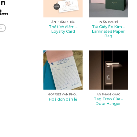
ân
tại
hập
ẤN PHẨM KHÁC
IN ẤN BAO BÌ
Thẻ tích điểm –
Túi Giấy Ép Kim –
ịn!
G
Loyalty Card
Laminated Paper
Bag
IN OFFSET VĂN PHÒNG
ẤN PHẨM KHÁC
Tag Treo Cửa –
Hoá đơn bán lẻ
Door Hanger