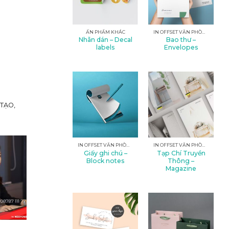
ẤN PHẨM KHÁC
IN OFFSET VĂN PHÒNG
Nhãn dán – Decal
Bao thư –
labels
Envelopes
TẠO,
IN OFFSET VĂN PHÒNG
IN OFFSET VĂN PHÒNG
Giấy ghi chú –
Tạp Chí Truyền
Block notes
Thông –
Magazine