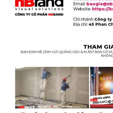
Email:
baogia@nb
Website:
https://
Chi nhánh
Công ty
Địa chỉ:
45 Phan Ch
THAM GI
BẠN ĐAM MÊ LĨNH VỰC QUẢNG CÁO & IN ẤN? BẠN CÓ M
KHÔNG 