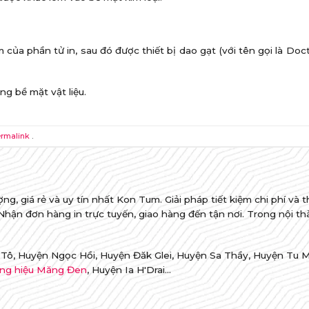
của phần tử in, sau đó được thiết bị dao gạt (với tên gọi là Doct
ng bề mặt vật liệu.
rmalink
.
ng, giá rẻ và uy tín nhất Kon Tum. Giải pháp tiết kiệm chi phí và th
. Nhận đơn hàng in trực tuyến, giao hàng đến tận nơi. Trong nội t
Tô, Huyện Ngọc Hồi, Huyện Đăk Glei, Huyện Sa Thầy, Huyện Tu 
ng hiệu Măng Đen
, Huyện Ia H'Drai...