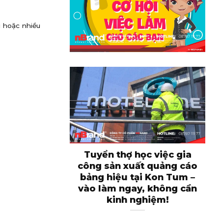
u hoặc nhiều
Tuyển thợ học việc gia
T
công sản xuất quảng cáo
bảng hiệu tại Kon Tum –
vào làm ngay, không cần
kinh nghiệm!