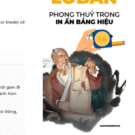
or blade) sẽ
ời gian đi
hành Kon
Mơ Rông,