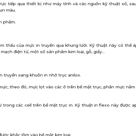
ực tiếp qua thiết bị như máy tính và các nguồn kỹ thuật số, sa
hun màu.
ản phẩm.
ẩm thấu của mực in truyền qua khung lưới. Kỹ thuật này có thể 
ồ, mạch điện tử, một số sản phẩm kim loại, gỗ, giấy…
in truyền sang khuôn in nhờ trục anilox.
ực, theo đó, mực lọt vào các ô trên bề mặt trục, phần mực nằm
ừ trong các cell trên bề mặt trục in. Kỹ thuật in flexo này được a
được khắc lõm vào bề mặt kim loại.