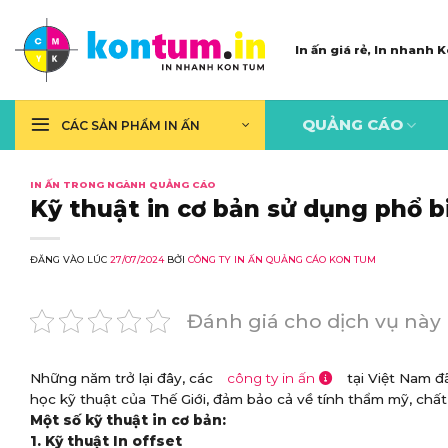
Skip
to
In ấn giá rẻ, In nhanh
content
QUẢNG CÁO
CÁC SẢN PHẨM IN ẤN
IN ẤN TRONG NGÀNH QUẢNG CÁO
Kỹ thuật in cơ bản sử dụng phổ b
ĐĂNG VÀO LÚC
27/07/2024
BỞI
CÔNG TY IN ẤN QUẢNG CÁO KON TUM
Đánh giá cho dịch vụ này
Những năm trở lại đây, các
công ty in ấn
tại Việt Nam đ
học kỹ thuật của Thế Giới, đảm bảo cả về tính thẩm mỹ, chất
Một số kỹ thuật in cơ bản:
1. Kỹ thuật In offset