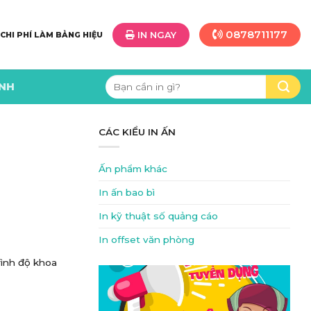
0878711177
IN NGAY
 CHI PHÍ LÀM BẢNG HIỆU
Tìm
ÌNH
kiếm:
CÁC KIỂU IN ẤN
Ấn phẩm khác
In ấn bao bì
In kỹ thuật số quảng cáo
In offset văn phòng
rình độ khoa