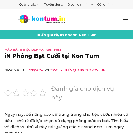
Skip
Quảng cáo
Tuyển dụng
Blog ngành in
Công trình
to
content
In ấn giá rẻ, In nhanh Kon Tum
MẪU BẢNG HIỆU ĐẸP TẠI KON TUM
iN Phông Bạt Cưới tại Kon Tum
ĐĂNG VÀO LÚC
19/10/2024
BỞI
CÔNG TY IN ẤN QUẢNG CÁO KON TUM
Đánh giá cho dịch vụ
này
Ngày nay, để nâng cao sự trang trọng cho tiệc cưới, nhiều cô
dâu – chú rể đã lựa chọn sử dụng phông cưới in bạt. Tìm hiểu
về dịch vụ thú vị này tại Quảng cáo nBrand Kon Tum ngay
dưới đây.