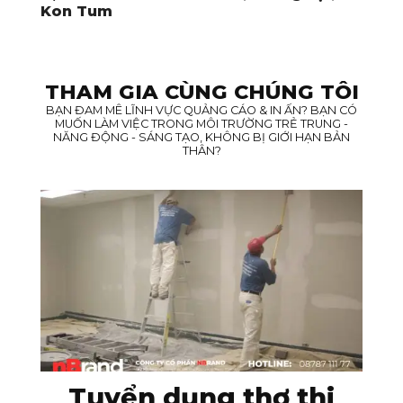
Kon Tum
THAM GIA CÙNG CHÚNG TÔI
BẠN ĐAM MÊ LĨNH VỰC QUẢNG CÁO & IN ẤN? BẠN CÓ
MUỐN LÀM VIỆC TRONG MÔI TRƯỜNG TRẺ TRUNG -
NĂNG ĐỘNG - SÁNG TẠO, KHÔNG BỊ GIỚI HẠN BẢN
THÂN?
Tuyển dụng thợ thi