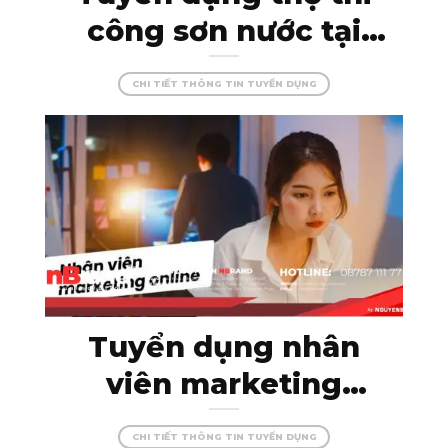
công sơn nước tại
Kon Tum – đam mê
CHI TIẾT THÔNG TIN TUYỂN DỤNG
cùng màu sắc, tạo
dựng những công
trình hoàn hảo!
Tuyển dụng nhân
viên marketing
online – thỏa sức
CHI TIẾT THÔNG TIN TUYỂN DỤNG