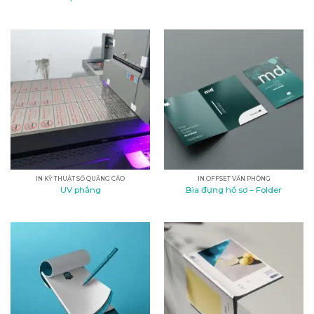
IN KỸ THUẬT SỐ QUẢNG CÁO
IN OFFSET VĂN PHÒNG
UV phẳng
Bìa đựng hồ sơ – Folder