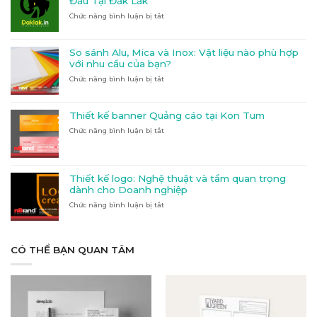
Đầu Tại Đắk Lắk
hiệu
Chức năng bình luận bị tắt
ở
quầy
Daklak.in
thuốc
–
tại
Nền
Kon
So sánh Alu, Mica và Inox: Vật liệu nào phù hợp
Tảng
Tum:
với nhu cầu của bạn?
In
Hướng
Chức năng bình luận bị tắt
ở
Ấn
dẫn
So
&
đầy
sánh
Quảng
đủ
Alu,
Cáo
và
Thiết kế banner Quảng cáo tại Kon Tum
Mica
Hàng
chi
Chức năng bình luận bị tắt
ở
và
Đầu
tiết
Thiết
Inox:
Tại
kế
Vật
Đắk
banner
liệu
Lắk
Quảng
nào
Thiết kế logo: Nghệ thuật và tầm quan trọng
cáo
phù
dành cho Doanh nghiệp
tại
hợp
Chức năng bình luận bị tắt
Kon
ở
với
Tum
Thiết
nhu
kế
cầu
logo:
của
Nghệ
CÓ THỂ BẠN QUAN TÂM
bạn?
thuật
và
tầm
quan
trọng
dành