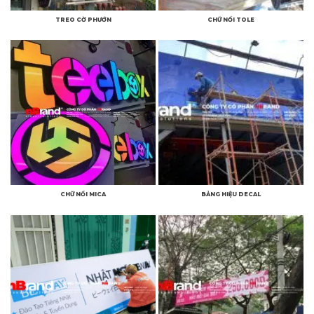
TREO CỜ PHƯỚN
CHỮ NỔI TOLE
CHỮ NỔI MICA
BẢNG HIỆU DECAL