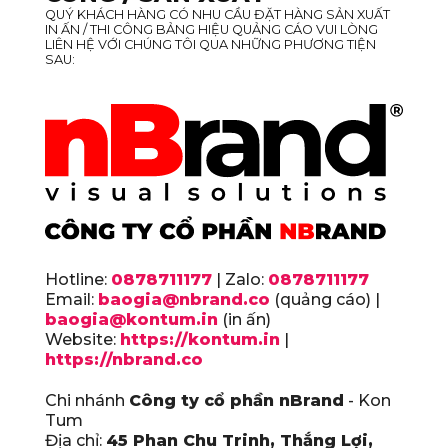
QUÝ KHÁCH HÀNG CÓ NHU CẦU ĐẶT HÀNG SẢN XUẤT
IN ẤN / THI CÔNG BẢNG HIỆU QUẢNG CÁO VUI LÒNG
LIÊN HỆ VỚI CHÚNG TÔI QUA NHỮNG PHƯƠNG TIỆN
SAU:
Hotline:
0878711177
| Zalo:
0878711177
Email:
baogia@nbrand.co
(quảng cáo) |
baogia@kontum.in
(in ấn)
Website:
https://kontum.in
|
https://nbrand.co
Chi nhánh
Công ty cổ phần nBrand
- Kon
Tum
Địa chỉ:
45 Phan Chu Trinh, Thắng Lợi,