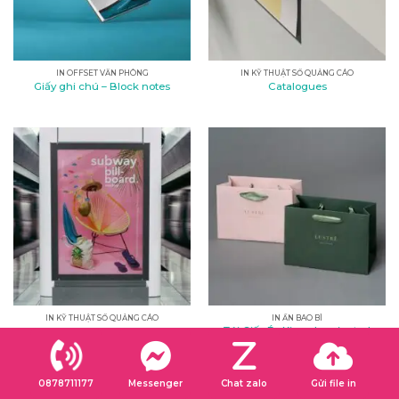
IN OFFSET VĂN PHÒNG
IN KỸ THUẬT SỐ QUẢNG CÁO
Giấy ghi chú – Block notes
Catalogues
IN KỸ THUẬT SỐ QUẢNG CÁO
IN ẤN BAO BÌ
Túi Giấy Ép Kim – Laminated
Backlit Film
Paper Bag
0878711177
Messenger
Chat zalo
Gửi file in