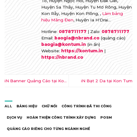
Tô, Huyện Ngọc Hồi, Huyện Đăk Glei,
Huyện Sa Thầy, Huyện Tu Mơ Rông, Huyện
Kon Rẫy, Huyện Kon Plông, ,
Làm bảng
hiệu Măng Đen
, Huyện Ia H'Drai...
Hotline:
0878711177
| Zalo:
0878711177
Email:
baogia@nbrand.co
(quảng cáo)
baogia@kontum.in
(in ấn)
Website:
https://kontum.in
|
https://nbrand.co
iN Banner Quảng Cáo tại Kon
iN Bạt 2 Da tại Kon Tum
Tum
ALL
BẢNG HIỆU
CHỮ NỔI
CÔNG TRÌNH ĐÃ THI CÔNG
DỊCH VỤ
HOÀN THIỆN CÔNG TRÌNH XÂY DỰNG
POSM
QUẢNG CÁO RIÊNG CHO TỪNG NGÀNH NGHỀ