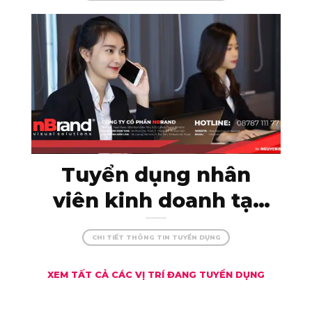
sáng tạo cùng
nBrand!
Tuyển dụng nhân
viên kinh doanh tại
Kon Tum – thu nhập
CHI TIẾT THÔNG TIN TUYỂN DỤNG
khủng, đãi ngộ xịn!
XEM TẤT CẢ CÁC VỊ TRÍ ĐANG TUYỂN DỤNG