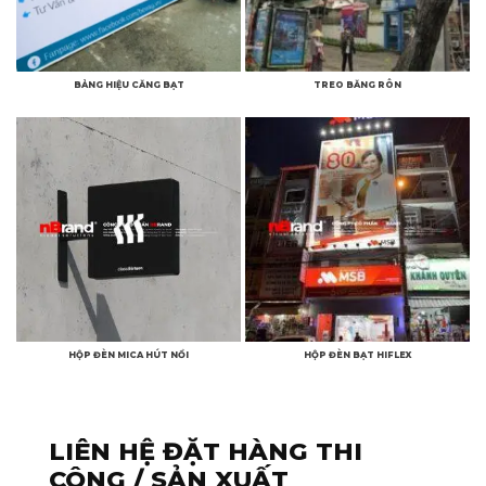
BẢNG HIỆU CĂNG BẠT
TREO BĂNG RÔN
HỘP ĐÈN MICA HÚT NỔI
HỘP ĐÈN BẠT HIFLEX
LIÊN HỆ ĐẶT HÀNG THI
CÔNG / SẢN XUẤT