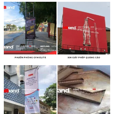
PHƯỚN PHÒNG GYM ELITE
XIN GIẤY PHÉP QUẢNG CÁO