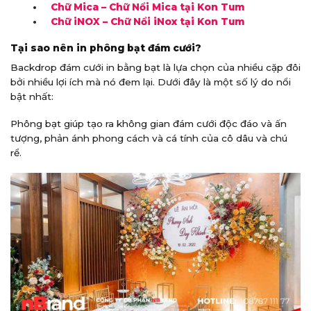
Chữ Mica – Chữ Nổi Mica tại Kon Tum
Chữ iNOX – Chữ Nổi iNox tại Kon Tum
Tại sao nên in phông bạt đám cưới?
Backdrop đám cưới in bằng bạt là lựa chọn của nhiều cặp đôi
bởi nhiều lợi ích mà nó đem lại. Dưới đây là một số lý do nổi
bật nhất:
Phông bạt giúp tạo ra không gian đám cưới độc đáo và ấn
tượng, phản ánh phong cách và cá tính của cô dâu và chú
rể.