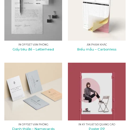
cho
Doanh
nghiệp
IN OFFSET VĂN PHÒNG
ẤN PHẨM KHÁC
Giấy tiêu đề – Letterhead
Biểu mẫu – Carbonless
IN OFFSET VĂN PHÒNG
IN KỸ THUẬT SỐ QUẢNG CÁO
Danh thiếp – Namecards
Poster PP