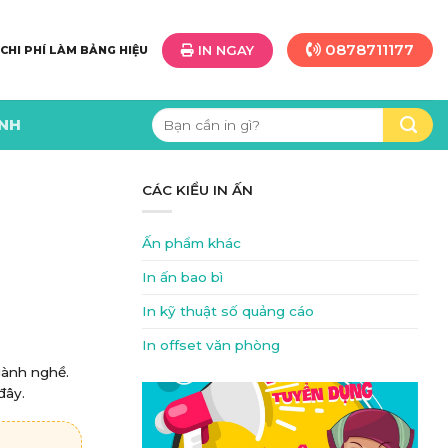
0878711177
IN NGAY
 CHI PHÍ LÀM BẢNG HIỆU
Tìm
ÌNH
kiếm:
CÁC KIỂU IN ẤN
Ấn phẩm khác
In ấn bao bì
In kỹ thuật số quảng cáo
In offset văn phòng
gành nghề.
đây.