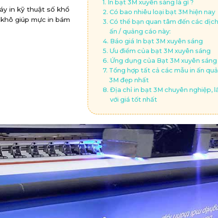
In bạt 3M xuyên sáng là gì ?
y in kỹ thuật số khổ
Có bao nhiêu loại bạt 3M hiện nay
ấy khô giúp mực in bám
Có thể bạn quan tâm đến các dịch 
ấn / quảng cáo này:
Báo giá In bạt 3M xuyên sáng
Ưu điểm của bạt 3M xuyên sáng
Ứng dụng của Bạt 3M xuyên sáng
Tổng hợp tất cả các mẫu in ấn qu
3M đẹp nhất
Địa chỉ in bạt 3M chuyên nghiệp, l
với giá tốt nhất