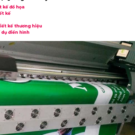
t kế đồ họa
ết kế
iết kế thương hiệu
í dụ điển hình