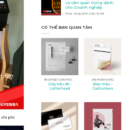
Quảng
nào
và tầm quan trọng dành
cáo
phù
cho Doanh nghiệp
tại
hợp
Chức năng bình luận bị tắt
Kon
ở
với
Tum
Thiết
nhu
kế
cầu
logo:
CÓ THỂ BẠN QUAN TÂM
của
Nghệ
bạn?
thuật
và
tầm
quan
trọng
dành
cho
Doanh
nghiệp
IN OFFSET VĂN PHÒNG
ẤN PHẨM KHÁC
Giấy tiêu đề –
Biểu mẫu –
Letterhead
Carbonless
 chi phí.