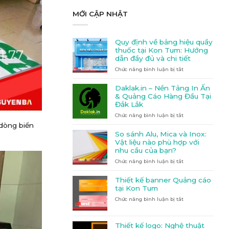
MỚI CẬP NHẬT
Quy định về bảng hiệu quầy
thuốc tại Kon Tum: Hướng
dẫn đầy đủ và chi tiết
Chức năng bình luận bị tắt
ở
Quy
định
Daklak.in – Nền Tảng In Ấn
về
& Quảng Cáo Hàng Đầu Tại
bảng
Đắk Lắk
hiệu
Chức năng bình luận bị tắt
quầy
ở
thuốc
Daklak.in
 dòng biển
tại
–
So sánh Alu, Mica và Inox:
Kon
Nền
Vật liệu nào phù hợp với
Tum:
Tảng
nhu cầu của bạn?
Hướng
In
Chức năng bình luận bị tắt
dẫn
Ấn
ở
đầy
&
So
đủ
Quảng
sánh
Thiết kế banner Quảng cáo
và
Cáo
Alu,
tại Kon Tum
chi
Hàng
Mica
Chức năng bình luận bị tắt
ở
tiết
Đầu
và
Thiết
Tại
Inox:
kế
Đắk
Vật
banner
Lắk
liệu
Thiết kế logo: Nghệ thuật