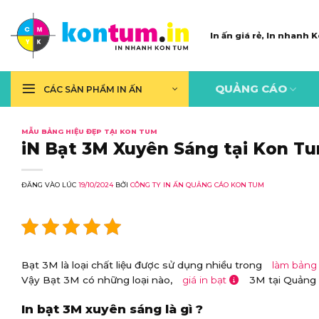
Skip
to
In ấn giá rẻ, In nhanh
content
QUẢNG CÁO
CÁC SẢN PHẨM IN ẤN
MẪU BẢNG HIỆU ĐẸP TẠI KON TUM
iN Bạt 3M Xuyên Sáng tại Kon T
ĐĂNG VÀO LÚC
19/10/2024
BỞI
CÔNG TY IN ẤN QUẢNG CÁO KON TUM
Bạt 3M là loại chất liệu được sử dụng nhiều trong
làm bảng
Vậy Bạt 3M có những loại nào,
giá in bạt
3M tại Quảng c
In bạt 3M xuyên sáng là gì ?