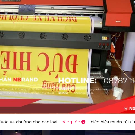
được ưa chuộng cho các loại
băng rôn
, biển hiệu muốn tối ưu