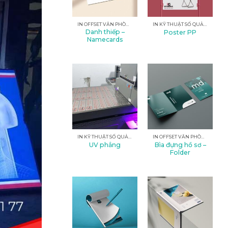
IN OFFSET VĂN PHÒNG
IN KỸ THUẬT SỐ QUẢNG CÁO
Danh thiếp –
Poster PP
Namecards
IN KỸ THUẬT SỐ QUẢNG CÁO
IN OFFSET VĂN PHÒNG
Bìa đựng hồ sơ –
UV phẳng
Folder