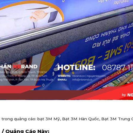
 ấn trong quảng cáo: bạt 3M Mỹ, Bạt 3M Hàn Quốc, Bạt 3M Trung 
 / Quảng Cáo Này: