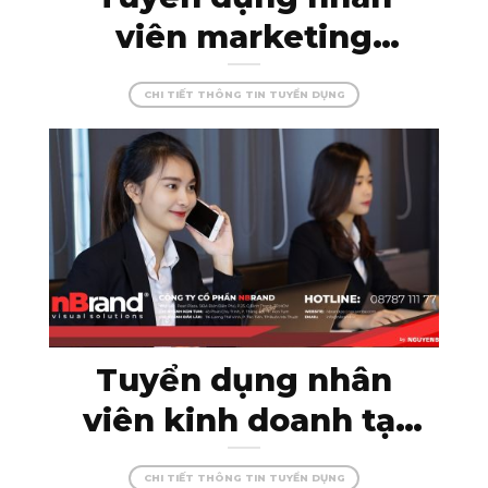
viên marketing
online – thỏa sức
CHI TIẾT THÔNG TIN TUYỂN DỤNG
sáng tạo cùng
nBrand!
Tuyển dụng nhân
viên kinh doanh tại
Kon Tum – thu nhập
CHI TIẾT THÔNG TIN TUYỂN DỤNG