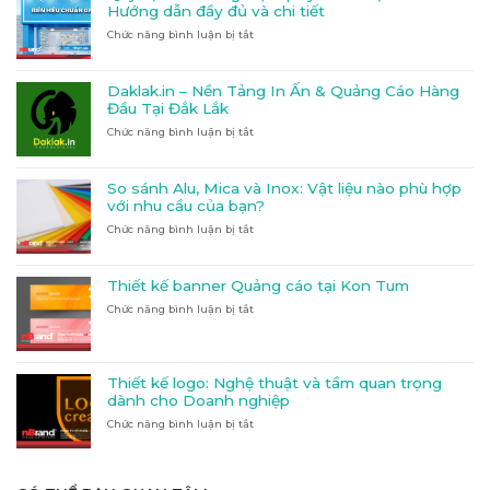
Hướng dẫn đầy đủ và chi tiết
Chức năng bình luận bị tắt
ở
Quy
định
về
Daklak.in – Nền Tảng In Ấn & Quảng Cáo Hàng
bảng
Đầu Tại Đắk Lắk
hiệu
Chức năng bình luận bị tắt
ở
quầy
Daklak.in
thuốc
–
tại
Nền
Kon
So sánh Alu, Mica và Inox: Vật liệu nào phù hợp
Tảng
Tum:
với nhu cầu của bạn?
In
Hướng
Chức năng bình luận bị tắt
ở
Ấn
dẫn
So
&
đầy
sánh
Quảng
đủ
Alu,
Cáo
và
Thiết kế banner Quảng cáo tại Kon Tum
Mica
Hàng
chi
Chức năng bình luận bị tắt
ở
và
Đầu
tiết
Thiết
Inox:
Tại
kế
Vật
Đắk
banner
liệu
Lắk
Quảng
nào
Thiết kế logo: Nghệ thuật và tầm quan trọng
cáo
phù
dành cho Doanh nghiệp
tại
hợp
Chức năng bình luận bị tắt
Kon
ở
với
Tum
Thiết
nhu
kế
cầu
logo:
của
Nghệ