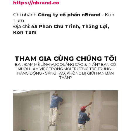
https://nbrand.co
Chi nhánh
Công ty cổ phần nBrand
- Kon
Tum
Địa chỉ:
45 Phan Chu Trinh, Thắng Lợi,
Kon Tum
THAM GIA CÙNG CHÚNG TÔI
BẠN ĐAM MÊ LĨNH VỰC QUẢNG CÁO & IN ẤN? BẠN CÓ
MUỐN LÀM VIỆC TRONG MÔI TRƯỜNG TRẺ TRUNG -
NĂNG ĐỘNG - SÁNG TẠO, KHÔNG BỊ GIỚI HẠN BẢN
THÂN?