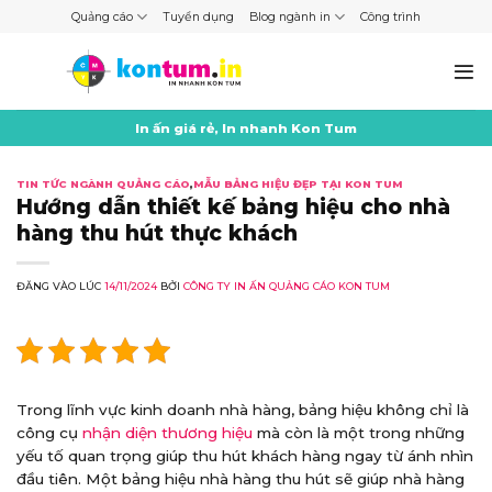
Skip
Quảng cáo
Tuyển dụng
Blog ngành in
Công trình
to
content
In ấn giá rẻ, In nhanh Kon Tum
TIN TỨC NGÀNH QUẢNG CÁO
,
MẪU BẢNG HIỆU ĐẸP TẠI KON TUM
Hướng dẫn thiết kế bảng hiệu cho nhà
hàng thu hút thực khách
ĐĂNG VÀO LÚC
14/11/2024
BỞI
CÔNG TY IN ẤN QUẢNG CÁO KON TUM
Trong lĩnh vực kinh doanh nhà hàng, bảng hiệu không chỉ là
công cụ
nhận diện thương hiệu
mà còn là một trong những
yếu tố quan trọng giúp thu hút khách hàng ngay từ ánh nhìn
đầu tiên. Một bảng hiệu nhà hàng thu hút sẽ giúp nhà hàng