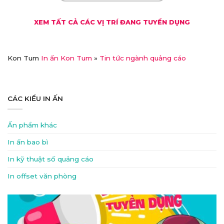
khủng, đãi ngộ xịn!
XEM TẤT CẢ CÁC VỊ TRÍ ĐANG TUYỂN DỤNG
Kon Tum
In ấn Kon Tum
»
Tin tức ngành quảng cáo
CÁC KIỂU IN ẤN
Ấn phẩm khác
In ấn bao bì
In kỹ thuật số quảng cáo
In offset văn phòng