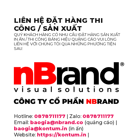
LIÊN HỆ ĐẶT HÀNG THI
CÔNG / SẢN XUẤT
QUÝ KHÁCH HÀNG CÓ NHU CẦU ĐẶT HÀNG SẢN XUẤT
IN ẤN / THI CÔNG BẢNG HIỆU QUẢNG CÁO VUI LÒNG
LIÊN HỆ VỚI CHÚNG TÔI QUA NHỮNG PHƯƠNG TIỆN
SAU:
Hotline:
0878711177
| Zalo:
0878711177
Email:
baogia@nbrand.co
(quảng cáo) |
baogia@kontum.in
(in ấn)
Website:
https://kontum.in
|