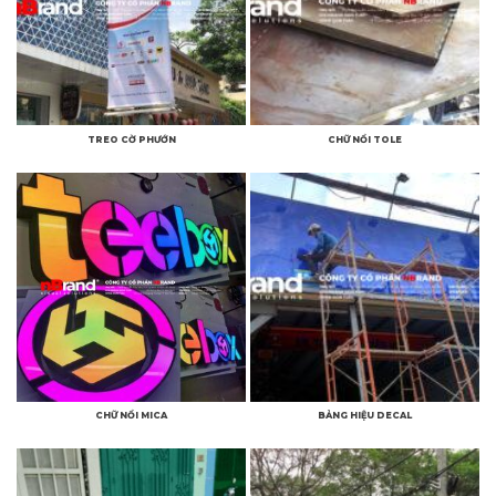
TREO CỜ PHƯỚN
CHỮ NỔI TOLE
CHỮ NỔI MICA
BẢNG HIỆU DECAL