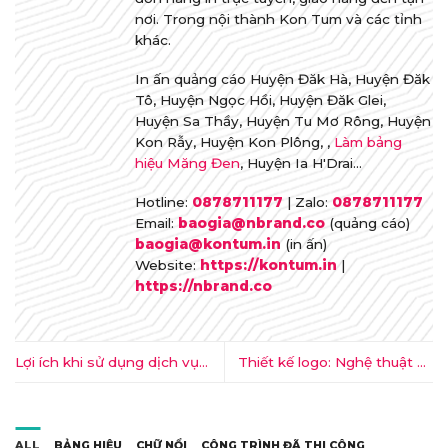
nơi. Trong nội thành Kon Tum và các tỉnh
khác.
In ấn quảng cáo Huyện Đăk Hà, Huyện Đăk
Tô, Huyện Ngọc Hồi, Huyện Đăk Glei,
Huyện Sa Thầy, Huyện Tu Mơ Rông, Huyện
Kon Rẫy, Huyện Kon Plông, ,
Làm bảng
hiệu Măng Đen
, Huyện Ia H'Drai...
Hotline:
0878711177
| Zalo:
0878711177
Email:
baogia@nbrand.co
(quảng cáo)
baogia@kontum.in
(in ấn)
Website:
https://kontum.in
|
https://nbrand.co
Lợi ích khi sử dụng dịch vụ
Thiết kế logo: Nghệ thuật và
thiết kế theo tháng của
tầm quan trọng dành cho
nBrand
Doanh nghiệp
ALL
BẢNG HIỆU
CHỮ NỔI
CÔNG TRÌNH ĐÃ THI CÔNG