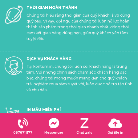
THỜI GIAN HOÀN THÀNH
Chúng tôi hiểu rằng thời gian của quý khách là vô cùng
quý báu. Vì vậy, đội ngũ của chúng tôi luôn nỗ lực hoàn
thành sản phẩm trong thời gian nhanh nhất, đồng thời
cam kết giao hàng đúng hẹn, giúp quý khách yên tâm
tuyệt đối.
DỊCH VỤ KHÁCH HÀNG
Tại kontum.in, chúng tôi luôn coi khách hàng là trung
tâm. Với những chính sách chăm sóc khách hàng đặc
biệt, chúng tôi mong muốn mang đến cho quý khách
trải nghiệm mua sắm tuyệt vời, luôn được hỗ trợ tận tình
và chu đáo.
IN MẪU MIỄN PHÍ
Chúng tôi rất vui được hỗ trợ quý khách
in mẫu hoàn
toàn miễn phí
trước khi tiến hành in chính thức. Điều
này giúp quý khách dễ dàng duyệt mẫu và điều chỉnh để
0878711177
Messenger
Chat zalo
Gửi file in
đảm bảo sản phẩm cuối cùng hoàn hảo nhất có thể.