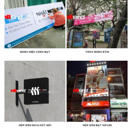
BẢNG HIỆU CĂNG BẠT
TREO BĂNG RÔN
HỘP ĐÈN MICA HÚT NỔI
HỘP ĐÈN BẠT HIFLEX