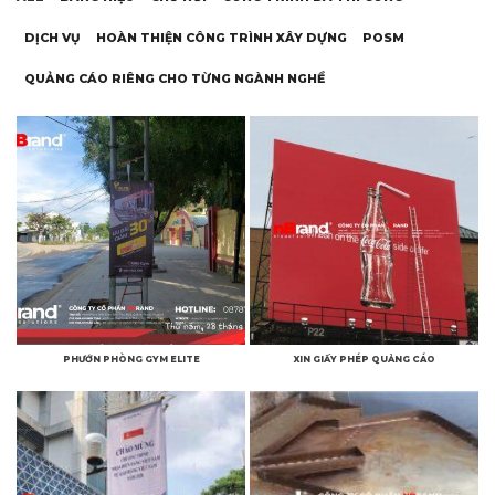
DỊCH VỤ
HOÀN THIỆN CÔNG TRÌNH XÂY DỰNG
POSM
QUẢNG CÁO RIÊNG CHO TỪNG NGÀNH NGHỀ
PHƯỚN PHÒNG GYM ELITE
XIN GIẤY PHÉP QUẢNG CÁO