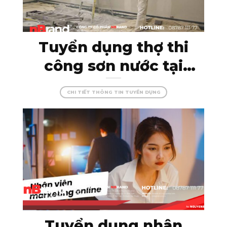
Tuyển dụng thợ thi
công sơn nước tại
Kon Tum – đam mê
CHI TIẾT THÔNG TIN TUYỂN DỤNG
cùng màu sắc, tạo
dựng những công
trình hoàn hảo!
Tuyển dụng nhân