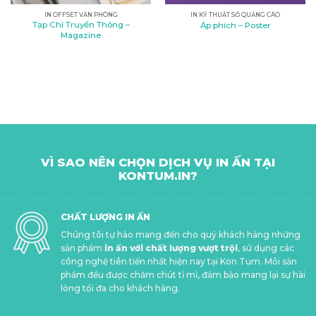
IN OFFSET VĂN PHÒNG
IN KỸ THUẬT SỐ QUẢNG CÁO
Tạp Chí Truyền Thông –
Áp phích – Poster
Magazine
VÌ SAO NÊN CHỌN DỊCH VỤ IN ẤN TẠI
KONTUM.IN?
CHẤT LƯỢNG IN ẤN
Chúng tôi tự hào mang đến cho quý khách hàng những
sản phẩm
in ấn với chất lượng vượt trội
, sử dụng các
công nghệ tiên tiến nhất hiện nay tại Kon Tum. Mỗi sản
phẩm đều được chăm chút tỉ mỉ, đảm bảo mang lại sự hài
lòng tối đa cho khách hàng.