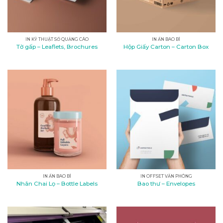
IN KỸ THUẬT SỐ QUẢNG CÁO
IN ẤN BAO BÌ
Tờ gấp – Leaflets, Brochures
Hộp Giấy Carton – Carton Box
IN ẤN BAO BÌ
IN OFFSET VĂN PHÒNG
Nhãn Chai Lọ – Bottle Labels
Bao thư – Envelopes