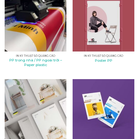
IN KỸ THUẬT SỐ QUẢNG CÁO
IN KỸ THUẬT SỐ QUẢNG CÁO
PP trong nhà / PP ngoài trời –
Poster PP
Paper plastic