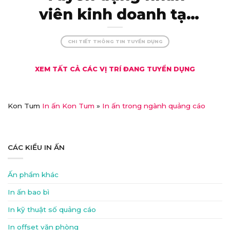
viên kinh doanh tại
Kon Tum – thu nhập
CHI TIẾT THÔNG TIN TUYỂN DỤNG
khủng, đãi ngộ xịn!
XEM TẤT CẢ CÁC VỊ TRÍ ĐANG TUYỂN DỤNG
Kon Tum
In ấn Kon Tum
»
In ấn trong ngành quảng cáo
CÁC KIỂU IN ẤN
Ấn phẩm khác
In ấn bao bì
In kỹ thuật số quảng cáo
In offset văn phòng