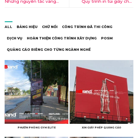
Những nguyên tắc vàng
Quy trình in túi giấy chất
trong in ấn giúp bạn sở hữu
lượng diễn ra thế nào?
một ấn phẩm đẹp
ALL
BẢNG HIỆU
CHỮ NỔI
CÔNG TRÌNH ĐÃ THI CÔNG
DỊCH VỤ
HOÀN THIỆN CÔNG TRÌNH XÂY DỰNG
POSM
QUẢNG CÁO RIÊNG CHO TỪNG NGÀNH NGHỀ
PHƯỚN PHÒNG GYM ELITE
XIN GIẤY PHÉP QUẢNG CÁO