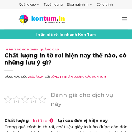
Skip
Quảng cáo
Tuyển dụng
Blog ngành in
Công trình
to
content
In ấn giá rẻ, In nhanh Kon Tum
IN ẤN TRONG NGÀNH QUẢNG CÁO
Chất lượng in tờ rơi hiện nay thế nào, có
những lưu ý gì?
ĐĂNG VÀO LÚC
23/07/2024
BỞI
CÔNG TY IN ẤN QUẢNG CÁO KON TUM
Đánh giá cho dịch vụ
này
Chất lượng
In tờ rơi
tại các đơn vị hiện nay
Trong quá trình in tờ rơi, chất liệu giấy in luôn được các đơn