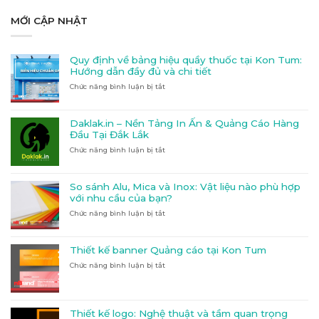
MỚI CẬP NHẬT
Quy định về bảng hiệu quầy thuốc tại Kon Tum:
Hướng dẫn đầy đủ và chi tiết
Chức năng bình luận bị tắt
ở
Quy
định
về
Daklak.in – Nền Tảng In Ấn & Quảng Cáo Hàng
bảng
Đầu Tại Đắk Lắk
hiệu
Chức năng bình luận bị tắt
ở
quầy
Daklak.in
thuốc
–
tại
Nền
Kon
So sánh Alu, Mica và Inox: Vật liệu nào phù hợp
Tảng
Tum:
với nhu cầu của bạn?
In
Hướng
Chức năng bình luận bị tắt
ở
Ấn
dẫn
So
&
đầy
sánh
Quảng
đủ
Alu,
Cáo
và
Thiết kế banner Quảng cáo tại Kon Tum
Mica
Hàng
chi
Chức năng bình luận bị tắt
ở
và
Đầu
tiết
Thiết
Inox:
Tại
kế
Vật
Đắk
banner
liệu
Lắk
Quảng
nào
Thiết kế logo: Nghệ thuật và tầm quan trọng
cáo