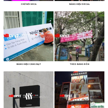
CHỮ NỔI MICA
BẢNG HIỆU DECAL
BẢNG HIỆU CĂNG BẠT
TREO BĂNG RÔN