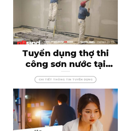
Tuyển dụng thợ thi
công sơn nước tại
Kon Tum – đam mê
CHI TIẾT THÔNG TIN TUYỂN DỤNG
cùng màu sắc, tạo
dựng những công
trình hoàn hảo!