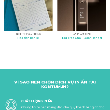
IN OFFSET VĂN PHÒNG
ẤN PHẨM KHÁC
Hoá đơn bán lẻ
Tag Treo Cửa – Door Hanger
VÌ SAO NÊN CHỌN DỊCH VỤ IN ẤN TẠI
KONTUM.IN?
CHẤT LƯỢNG IN ẤN
Chúng tôi tự hào mang đến cho quý khách hàng những