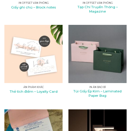
IN OFFSET VĂN PHÒNG
IN OFFSET VĂN PHÒNG
Tạp Chí Truyền Thông –
Giấy ghi chú – Block notes
Magazine
ẤN PHẨM KHÁC
IN ẤN BAO BÌ
Túi Giấy Ép Kim – Laminated
Thẻ tích điểm – Loyalty Card
Paper Bag