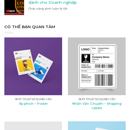
phù
dành cho Doanh nghiệp
tại
hợp
Chức năng bình luận bị tắt
Kon
ở
với
Tum
Thiết
nhu
kế
cầu
logo:
của
Nghệ
CÓ THỂ BẠN QUAN TÂM
bạn?
thuật
và
tầm
quan
trọng
dành
cho
Doanh
nghiệp
IN KỸ THUẬT SỐ QUẢNG CÁO
IN KỸ THUẬT SỐ QUẢNG CÁO
Nhãn Vận Chuyển – Shipping
Áp phích – Poster
Labels