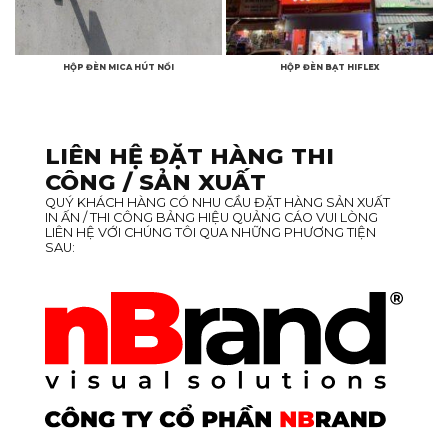
HỘP ĐÈN MICA HÚT NỔI
HỘP ĐÈN BẠT HIFLEX
LIÊN HỆ ĐẶT HÀNG THI
CÔNG / SẢN XUẤT
QUÝ KHÁCH HÀNG CÓ NHU CẦU ĐẶT HÀNG SẢN XUẤT
IN ẤN / THI CÔNG BẢNG HIỆU QUẢNG CÁO VUI LÒNG
LIÊN HỆ VỚI CHÚNG TÔI QUA NHỮNG PHƯƠNG TIỆN
SAU: