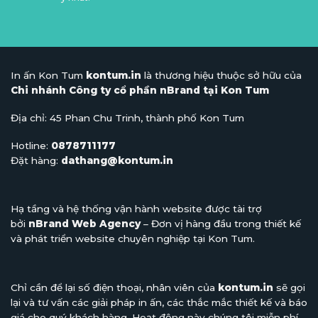
In ấn Kon Tum
kontum.in
là thương hiệu thuộc sở hữu của
Chi nhánh Công ty cổ phần nBrand tại Kon Tum
Địa chỉ: 45 Phan Chu Trinh, thành phố Kon Tum
Hotline:
0878711177
Đặt hàng:
dathang@kontum.in
Hạ tầng và hệ thống vận hành website được tài trợ
bởi
nBrand Web Agency
– Đơn vị hàng đầu trong thiết kế
và phát triển website chuyên nghiệp tại Kon Tum.
Chỉ cần để lại số điện thoại, nhân viên của
kontum.in
sẽ gọi
lại và tư vấn các giải pháp in ấn, các thắc mắc thiết kế và báo
giá cho quý khách hàng. Hoạt động này chúng tôi miễn phí