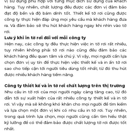
vị sử dụng phù hợp với từng mục đích sử dụng của khách
hàng. Tuy nhiên, chất lượng đều được các đơn vị đảm bảo
đạt độ bền và độ bám dính tốt. Thiết kế tờ rơi cũng được
công ty thực hiện đáp ứng mọi yêu cầu mà khách hàng đưa
ra. Và đảm bảo sẽ thu hút khách hàng ngay khi nhìn vào tờ
rơi.
Lưu ý khi in tờ rơi đối với mỗi công ty
Hiện nay, các công ty đều thực hiện việc in tờ rơi rất nhiều,
tuy nhiên không phải tờ rơi nào cũng đều đảm bảo các
khách hàng đều quan tâm và chú ý. Vì vậy, mọi người cần lựa
chọn đơn vị uy tín để thực hiện việc thiết kế và in ấn tờ rơi
sao cho tiếp cận tới người tiêu dùng tốt nhất; từ đó thu hút
được nhiều khách hàng tiềm năng.
Công ty thiết kế và in tờ rơi chất lượng trên thị trường
Nhu cầu in tờ rơi của mọi người ngày càng tăng cao, từ đó
dẫn tới sự xuất hiện của rất nhiều công ty thiết kế và in tờ
rơi. Vì vậy mà sẽ không khó khăn cho mọi người để tìm kiếm
và lựa chọn một đơn vị khi có nhu cầu in tờ rơi. Tuy nhiên,
trong quá trình lựa chọn, mọi người cũng cần tìm hiểu thật
kỹ lưỡng để có thể đảm bảo được chất lượng tờ rơi được tốt
nhất.