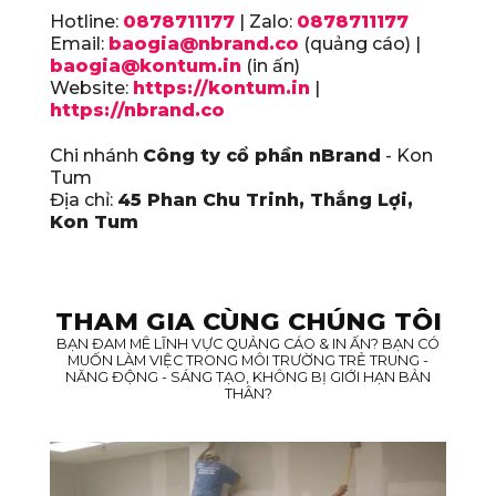
Hotline:
0878711177
| Zalo:
0878711177
Email:
baogia@nbrand.co
(quảng cáo) |
baogia@kontum.in
(in ấn)
Website:
https://kontum.in
|
https://nbrand.co
Chi nhánh
Công ty cổ phần nBrand
- Kon
Tum
Địa chỉ:
45 Phan Chu Trinh, Thắng Lợi,
Kon Tum
THAM GIA CÙNG CHÚNG TÔI
BẠN ĐAM MÊ LĨNH VỰC QUẢNG CÁO & IN ẤN? BẠN CÓ
MUỐN LÀM VIỆC TRONG MÔI TRƯỜNG TRẺ TRUNG -
NĂNG ĐỘNG - SÁNG TẠO, KHÔNG BỊ GIỚI HẠN BẢN
THÂN?