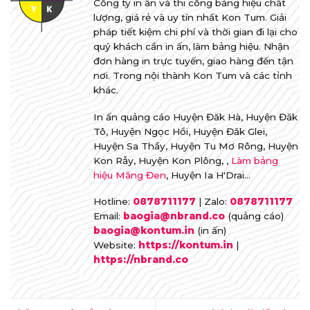
Công ty in ấn và thi công bảng hiệu chất
lượng, giá rẻ và uy tín nhất Kon Tum. Giải
pháp tiết kiệm chi phí và thời gian đi lại cho
quý khách cần in ấn, làm bảng hiệu. Nhận
đơn hàng in trực tuyến, giao hàng đến tận
nơi. Trong nội thành Kon Tum và các tỉnh
khác.
In ấn quảng cáo Huyện Đăk Hà, Huyện Đăk
Tô, Huyện Ngọc Hồi, Huyện Đăk Glei,
Huyện Sa Thầy, Huyện Tu Mơ Rông, Huyện
Kon Rẫy, Huyện Kon Plông, ,
Làm bảng
hiệu Măng Đen
, Huyện Ia H'Drai...
Hotline:
0878711177
| Zalo:
0878711177
Email:
baogia@nbrand.co
(quảng cáo)
baogia@kontum.in
(in ấn)
Website:
https://kontum.in
|
https://nbrand.co