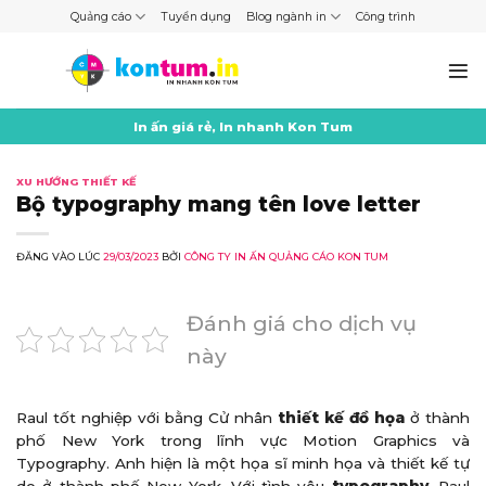
Skip
Quảng cáo
Tuyển dụng
Blog ngành in
Công trình
to
content
In ấn giá rẻ, In nhanh Kon Tum
XU HƯỚNG THIẾT KẾ
Bộ typography mang tên love letter
ĐĂNG VÀO LÚC
29/03/2023
BỞI
CÔNG TY IN ẤN QUẢNG CÁO KON TUM
Đánh giá cho dịch vụ
này
Raul tốt nghiệp với bằng Cử nhân
thiết kế đồ họa
ở thành
phố New York trong lĩnh vực Motion Graphics và
Typography. Anh hiện là một họa sĩ minh họa và thiết kế tự
do ở thành phố New York. Với tình yêu
typography
, Raul