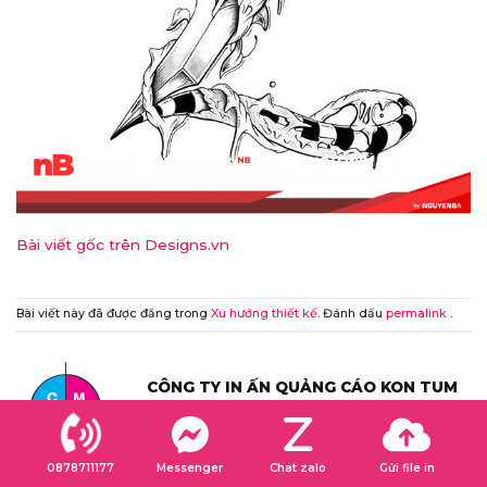
Bài viết gốc trên Designs.vn
Bài viết này đã được đăng trong
Xu hướng thiết kế
. Đánh dấu
permalink
.
CÔNG TY IN ẤN QUẢNG CÁO KON TUM
Công ty in ấn và thi công bảng hiệu chất
lượng, giá rẻ và uy tín nhất Kon Tum. Giải
pháp tiết kiệm chi phí và thời gian đi lại cho
0878711177
Messenger
Chat zalo
Gửi file in
quý khách cần in ấn, làm bảng hiệu. Nhận