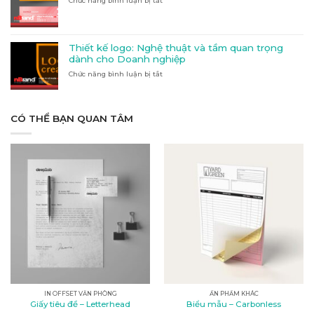
Chức năng bình luận bị tắt
ở
và
Đầu
tiết
Thiết
Inox:
Tại
kế
Vật
Đắk
banner
liệu
Lắk
Quảng
nào
Thiết kế logo: Nghệ thuật và tầm quan trọng
cáo
phù
dành cho Doanh nghiệp
tại
hợp
Chức năng bình luận bị tắt
Kon
ở
với
Tum
Thiết
nhu
kế
cầu
logo:
của
Nghệ
CÓ THỂ BẠN QUAN TÂM
bạn?
thuật
và
tầm
quan
trọng
dành
cho
Doanh
nghiệp
IN OFFSET VĂN PHÒNG
ẤN PHẨM KHÁC
Giấy tiêu đề – Letterhead
Biểu mẫu – Carbonless