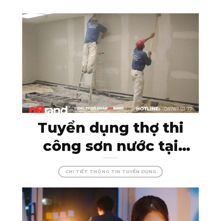
Tuyển dụng thợ thi
công sơn nước tại
Kon Tum – đam mê
CHI TIẾT THÔNG TIN TUYỂN DỤNG
cùng màu sắc, tạo
dựng những công
trình hoàn hảo!