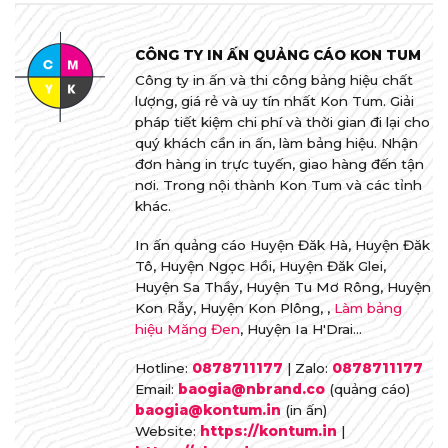
CÔNG TY IN ẤN QUẢNG CÁO KON TUM
Công ty in ấn và thi công bảng hiệu chất
lượng, giá rẻ và uy tín nhất Kon Tum. Giải
pháp tiết kiệm chi phí và thời gian đi lại cho
quý khách cần in ấn, làm bảng hiệu. Nhận
đơn hàng in trực tuyến, giao hàng đến tận
nơi. Trong nội thành Kon Tum và các tỉnh
khác.
In ấn quảng cáo Huyện Đăk Hà, Huyện Đăk
Tô, Huyện Ngọc Hồi, Huyện Đăk Glei,
Huyện Sa Thầy, Huyện Tu Mơ Rông, Huyện
Kon Rẫy, Huyện Kon Plông, ,
Làm bảng
hiệu Măng Đen
, Huyện Ia H'Drai...
Hotline:
0878711177
| Zalo:
0878711177
Email:
baogia@nbrand.co
(quảng cáo)
baogia@kontum.in
(in ấn)
Website:
https://kontum.in
|