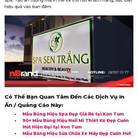
hiệu quả vào ban đêm.
Có Thể Bạn Quan Tâm Đến Các Dịch Vụ In
Ấn / Quảng Cáo Này:
Mẫu Bảng Hiệu Spa Đẹp Giá Rẻ tại Kon Tum
90+ Mẫu Bảng Hiệu Nail Mi Thiết Kế Đẹp Cuốn
Hút Hiện Đại tại Kon Tum
Mẫu Bảng Hiệu Sửa Chữa Xe Máy Đẹp Cuốn Hút