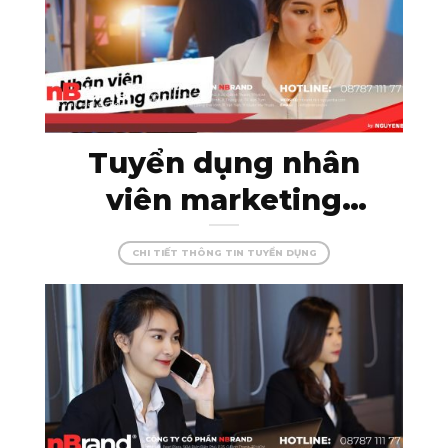
Tuyển dụng nhân
viên marketing
online – thỏa sức
CHI TIẾT THÔNG TIN TUYỂN DỤNG
sáng tạo cùng
nBrand!