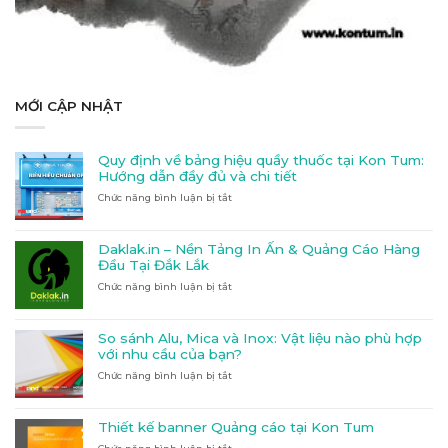
MỚI CẬP NHẬT
Quy định về bảng hiệu quầy thuốc tại Kon Tum:
Hướng dẫn đầy đủ và chi tiết
Chức năng bình luận bị tắt
ở
Quy
định
về
Daklak.in – Nền Tảng In Ấn & Quảng Cáo Hàng
bảng
Đầu Tại Đắk Lắk
hiệu
Chức năng bình luận bị tắt
ở
quầy
Daklak.in
thuốc
–
tại
Nền
Kon
So sánh Alu, Mica và Inox: Vật liệu nào phù hợp
Tảng
Tum:
với nhu cầu của bạn?
In
Hướng
Chức năng bình luận bị tắt
ở
Ấn
dẫn
So
&
đầy
sánh
Quảng
đủ
Alu,
Cáo
và
Thiết kế banner Quảng cáo tại Kon Tum
Mica
Hàng
chi