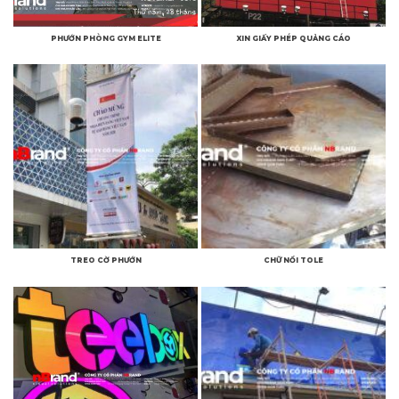
PHƯỚN PHÒNG GYM ELITE
XIN GIẤY PHÉP QUẢNG CÁO
TREO CỜ PHƯỚN
CHỮ NỔI TOLE