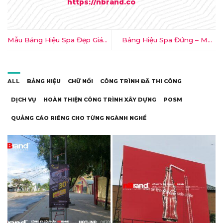
https://nbrand.co
Mẫu Bảng Hiệu Spa Đẹp Giá
Bảng Hiệu Spa Đứng – Mẫu
Rẻ tại Kon Tum
Mới tại Kon Tum
ALL
BẢNG HIỆU
CHỮ NỔI
CÔNG TRÌNH ĐÃ THI CÔNG
DỊCH VỤ
HOÀN THIỆN CÔNG TRÌNH XÂY DỰNG
POSM
QUẢNG CÁO RIÊNG CHO TỪNG NGÀNH NGHỀ