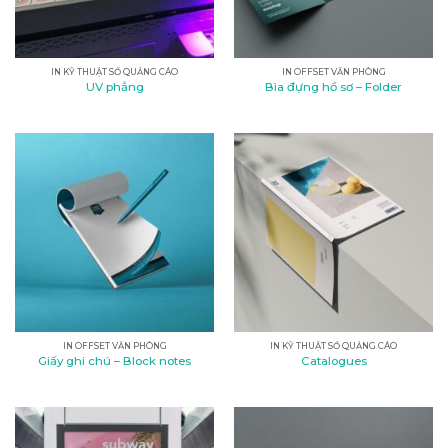
IN KỸ THUẬT SỐ QUẢNG CÁO
IN OFFSET VĂN PHÒNG
UV phẳng
Bìa đựng hồ sơ – Folder
IN OFFSET VĂN PHÒNG
IN KỸ THUẬT SỐ QUẢNG CÁO
Giấy ghi chú – Block notes
Catalogues