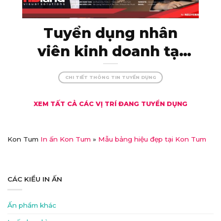
Tuyển dụng nhân
viên kinh doanh tại
Kon Tum – thu nhập
CHI TIẾT THÔNG TIN TUYỂN DỤNG
khủng, đãi ngộ xịn!
XEM TẤT CẢ CÁC VỊ TRÍ ĐANG TUYỂN DỤNG
Kon Tum
In ấn Kon Tum
»
Mẫu bảng hiệu đẹp tại Kon Tum
CÁC KIỂU IN ẤN
Ấn phẩm khác