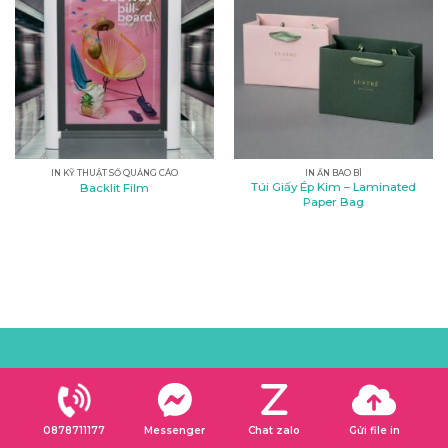
IN KỸ THUẬT SỐ QUẢNG CÁO
IN ẤN BAO BÌ
Túi Giấy Ép Kim – Laminated
Backlit Film
Paper Bag
VÌ SAO NÊN CHỌN DỊCH VỤ IN ẤN TẠI
KONTUM.IN?
0878711177
Messenger
Chat zalo
Gửi file in