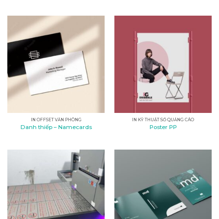
IN OFFSET VĂN PHÒNG
IN KỸ THUẬT SỐ QUẢNG CÁO
Danh thiếp – Namecards
Poster PP