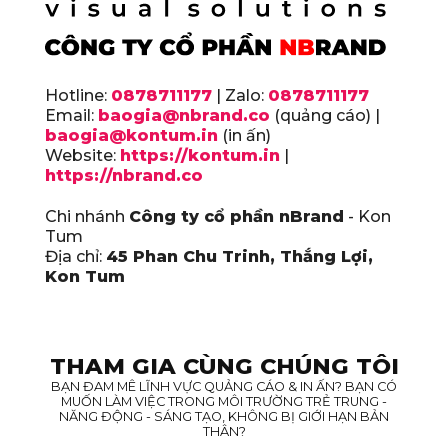
Hotline:
0878711177
| Zalo:
0878711177
Email:
baogia@nbrand.co
(quảng cáo) |
baogia@kontum.in
(in ấn)
Website:
https://kontum.in
|
https://nbrand.co
Chi nhánh
Công ty cổ phần nBrand
- Kon
Tum
Địa chỉ:
45 Phan Chu Trinh, Thắng Lợi,
Kon Tum
THAM GIA CÙNG CHÚNG TÔI
BẠN ĐAM MÊ LĨNH VỰC QUẢNG CÁO & IN ẤN? BẠN CÓ
MUỐN LÀM VIỆC TRONG MÔI TRƯỜNG TRẺ TRUNG -
NĂNG ĐỘNG - SÁNG TẠO, KHÔNG BỊ GIỚI HẠN BẢN
THÂN?