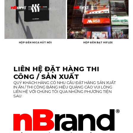
HỘP ĐÈN MICA HÚT NỔI
HỘP ĐÈN BẠT HIFLEX
LIÊN HỆ ĐẶT HÀNG THI
CÔNG / SẢN XUẤT
QUÝ KHÁCH HÀNG CÓ NHU CẦU ĐẶT HÀNG SẢN XUẤT
IN ẤN / THI CÔNG BẢNG HIỆU QUẢNG CÁO VUI LÒNG
LIÊN HỆ VỚI CHÚNG TÔI QUA NHỮNG PHƯƠNG TIỆN
SAU: