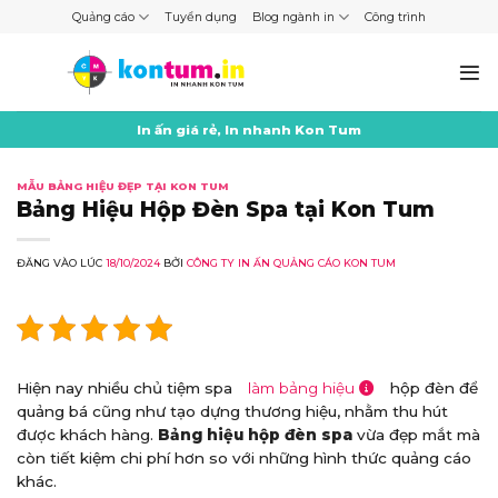
Skip
Quảng cáo
Tuyển dụng
Blog ngành in
Công trình
to
content
In ấn giá rẻ, In nhanh Kon Tum
MẪU BẢNG HIỆU ĐẸP TẠI KON TUM
Bảng Hiệu Hộp Đèn Spa tại Kon Tum
ĐĂNG VÀO LÚC
18/10/2024
BỞI
CÔNG TY IN ẤN QUẢNG CÁO KON TUM
Hiện nay nhiều chủ tiệm spa
làm bảng hiệu
hộp đèn để
quảng bá cũng như tạo dựng thương hiệu, nhằm thu hút
được khách hàng.
Bảng hiệu hộp đèn spa
vừa đẹp mắt mà
còn tiết kiệm chi phí hơn so với những hình thức quảng cáo
khác.