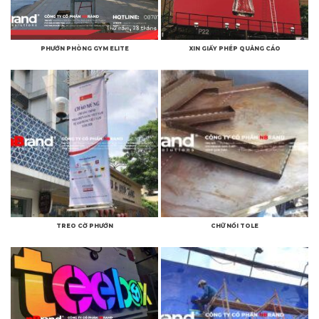
PHƯỚN PHÒNG GYM ELITE
XIN GIẤY PHÉP QUẢNG CÁO
TREO CỜ PHƯỚN
CHỮ NỔI TOLE