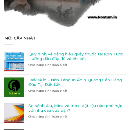
MỚI CẬP NHẬT
Quy định về bảng hiệu quầy thuốc tại Kon Tum:
Hướng dẫn đầy đủ và chi tiết
Chức năng bình luận bị tắt
ở
Quy
định
về
Daklak.in – Nền Tảng In Ấn & Quảng Cáo Hàng
bảng
Đầu Tại Đắk Lắk
hiệu
Chức năng bình luận bị tắt
ở
quầy
Daklak.in
thuốc
–
tại
Nền
Kon
So sánh Alu, Mica và Inox: Vật liệu nào phù hợp
Tảng
Tum:
với nhu cầu của bạn?
In
Hướng
Chức năng bình luận bị tắt
ở
Ấn
dẫn
So
&
đầy
sánh
Quảng
đủ
Alu,
Cáo