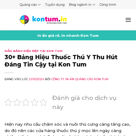
Skip
Quảng cáo
Tuyển dụng
Blog ngành in
Công trình
to
content
In ấn giá rẻ, In nhanh Kon Tum
MẪU BẢNG HIỆU ĐẸP TẠI KON TUM
30+ Bảng Hiệu Thuốc Thú Y Thu Hút
Đáng Tin Cậy tại Kon Tum
ĐĂNG VÀO LÚC
21/10/2024
BỞI
CÔNG TY IN ẤN QUẢNG CÁO KON TUM
Đánh giá cho dịch vụ
này
Hiện nay nhu cầu chăm sóc và nuôi thú cưng càng tăng cao,
do đó nên các cửa hàng thuốc thú ý mọc lên ngày càng