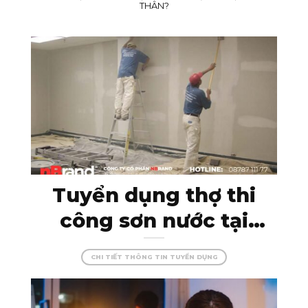
THÂN?
Tuyển dụng thợ thi
công sơn nước tại
Kon Tum – đam mê
CHI TIẾT THÔNG TIN TUYỂN DỤNG
cùng màu sắc, tạo
dựng những công