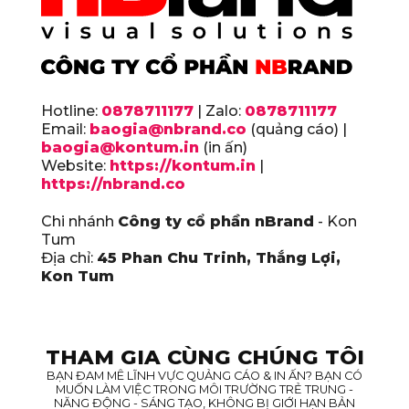
Hotline:
0878711177
| Zalo:
0878711177
Email:
baogia@nbrand.co
(quảng cáo) |
baogia@kontum.in
(in ấn)
Website:
https://kontum.in
|
https://nbrand.co
Chi nhánh
Công ty cổ phần nBrand
- Kon
Tum
Địa chỉ:
45 Phan Chu Trinh, Thắng Lợi,
Kon Tum
THAM GIA CÙNG CHÚNG TÔI
BẠN ĐAM MÊ LĨNH VỰC QUẢNG CÁO & IN ẤN? BẠN CÓ
MUỐN LÀM VIỆC TRONG MÔI TRƯỜNG TRẺ TRUNG -
NĂNG ĐỘNG - SÁNG TẠO, KHÔNG BỊ GIỚI HẠN BẢN