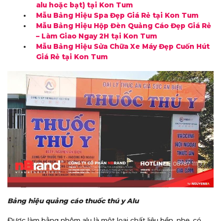
alu hoặc bạt) tại Kon Tum
Mẫu Bảng Hiệu Spa Đẹp Giá Rẻ tại Kon Tum
Mẫu Bảng Hiệu Hộp Đèn Quảng Cáo Đẹp Giá Rẻ
– Làm Giao Ngay 2H tại Kon Tum
Mẫu Bảng Hiệu Sửa Chữa Xe Máy Đẹp Cuốn Hút
Giá Rẻ tại Kon Tum
Bảng hiệu quảng cáo thuốc thú y Alu
Được làm bằng nhôm alu là một loại chất liệu bền, nhẹ, có