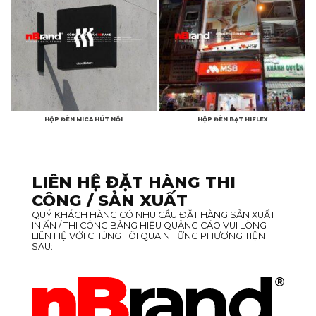
HỘP ĐÈN MICA HÚT NỔI
HỘP ĐÈN BẠT HIFLEX
LIÊN HỆ ĐẶT HÀNG THI
CÔNG / SẢN XUẤT
QUÝ KHÁCH HÀNG CÓ NHU CẦU ĐẶT HÀNG SẢN XUẤT
IN ẤN / THI CÔNG BẢNG HIỆU QUẢNG CÁO VUI LÒNG
LIÊN HỆ VỚI CHÚNG TÔI QUA NHỮNG PHƯƠNG TIỆN
SAU: