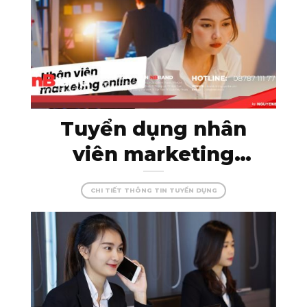
trình hoàn hảo!
Tuyển dụng nhân
viên marketing
online – thỏa sức
CHI TIẾT THÔNG TIN TUYỂN DỤNG
sáng tạo cùng
nBrand!