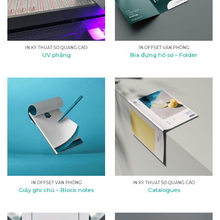
IN KỸ THUẬT SỐ QUẢNG CÁO
IN OFFSET VĂN PHÒNG
UV phẳng
Bìa đựng hồ sơ – Folder
IN OFFSET VĂN PHÒNG
IN KỸ THUẬT SỐ QUẢNG CÁO
Giấy ghi chú – Block notes
Catalogues