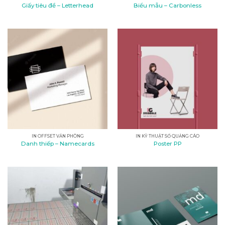
Giấy tiêu đề – Letterhead
Biểu mẫu – Carbonless
IN OFFSET VĂN PHÒNG
IN KỸ THUẬT SỐ QUẢNG CÁO
Danh thiếp – Namecards
Poster PP