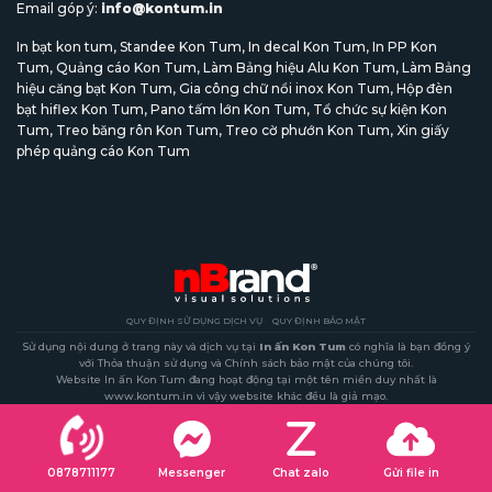
Email góp ý:
info@kontum.in
In bạt kon tum
,
Standee Kon Tum
,
In decal Kon Tum
,
In PP Kon
Tum
,
Quảng cáo Kon Tum
,
Làm Bảng hiệu Alu Kon Tum
,
Làm Bảng
hiệu căng bạt Kon Tum
,
Gia công chữ nổi inox Kon Tum
,
Hộp đèn
bạt hiflex Kon Tum
,
Pano tấm lớn Kon Tum
,
Tổ chức sự kiện Kon
Tum
,
Treo băng rôn Kon Tum
,
Treo cờ phướn Kon Tum
,
Xin giấy
phép quảng cáo Kon Tum
QUY ĐỊNH SỬ DỤNG DỊCH VỤ
QUY ĐỊNH BẢO MẬT
Sử dụng nội dung ở trang này và dịch vụ tại
In ấn Kon Tum
có nghĩa là bạn đồng ý
với Thỏa thuận sử dụng và Chính sách bảo mật của chúng tôi.
Website In ấn Kon Tum đang hoạt động tại một tên miền duy nhất là
www.kontum.in vì vậy website khác đều là giả mạo.
Copyright 2026 ©
kontum.in
- Một thương hiệu của Nguyen Ba / nBrand Corp
0878711177
Messenger
Chat zalo
Gửi file in