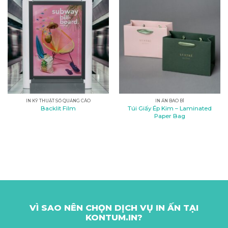
IN KỸ THUẬT SỐ QUẢNG CÁO
IN ẤN BAO BÌ
Túi Giấy Ép Kim – Laminated
Backlit Film
Paper Bag
VÌ SAO NÊN CHỌN DỊCH VỤ IN ẤN TẠI
KONTUM.IN?