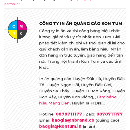
permalink
.
CÔNG TY IN ẤN QUẢNG CÁO KON TUM
Công ty in ấn và thi công bảng hiệu chất
lượng, giá rẻ và uy tín nhất Kon Tum. Giải
pháp tiết kiệm chi phí và thời gian đi lại cho
quý khách cần in ấn, làm bảng hiệu. Nhận
đơn hàng in trực tuyến, giao hàng đến tận
nơi. Trong nội thành Kon Tum và các tỉnh
khác.
In ấn quảng cáo Huyện Đăk Hà, Huyện Đăk
Tô, Huyện Ngọc Hồi, Huyện Đăk Glei,
Huyện Sa Thầy, Huyện Tu Mơ Rông, Huyện
Kon Rẫy, Huyện Kon Plông, ,
Làm bảng
hiệu Măng Đen
, Huyện Ia H'Drai...
Hotline:
0878711177
| Zalo:
0878711177
Email:
baogia@nbrand.co
(quảng cáo)
baogia@kontum.in
(in ấn)