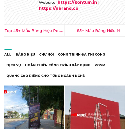
Website:
https://kontum.in
|
https://nbrand.co
Top 45+ Mẫu Bảng Hiệu Pet
85+ Mẫu Bảng Hiệu Nhà
Shop Thú Cưng Độc Đáo Dễ
Thuốc Tây Đạt GPP Đẹp Hút
Thương tại Kon Tum
Mắt tại Kon Tum
ALL
BẢNG HIỆU
CHỮ NỔI
CÔNG TRÌNH ĐÃ THI CÔNG
DỊCH VỤ
HOÀN THIỆN CÔNG TRÌNH XÂY DỰNG
POSM
QUẢNG CÁO RIÊNG CHO TỪNG NGÀNH NGHỀ