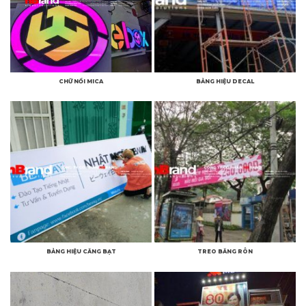
CHỮ NỔI MICA
BẢNG HIỆU DECAL
BẢNG HIỆU CĂNG BẠT
TREO BĂNG RÔN