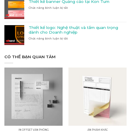
và
Thiết kế banner Quảng cáo tại Kon Tum
Mica
Hàng
chi
Chức năng bình luận bị tắt
ở
và
Đầu
tiết
Thiết
Inox:
Tại
kế
Vật
Đắk
banner
liệu
Lắk
Quảng
nào
Thiết kế logo: Nghệ thuật và tầm quan trọng
cáo
phù
dành cho Doanh nghiệp
tại
hợp
Chức năng bình luận bị tắt
Kon
ở
với
Tum
Thiết
nhu
kế
cầu
logo:
của
Nghệ
CÓ THỂ BẠN QUAN TÂM
bạn?
thuật
và
tầm
quan
trọng
dành
cho
Doanh
nghiệp
IN OFFSET VĂN PHÒNG
ẤN PHẨM KHÁC