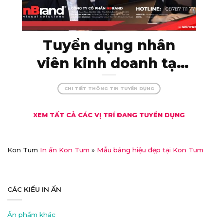
Tuyển dụng nhân
viên kinh doanh tại
Kon Tum – thu nhập
CHI TIẾT THÔNG TIN TUYỂN DỤNG
khủng, đãi ngộ xịn!
XEM TẤT CẢ CÁC VỊ TRÍ ĐANG TUYỂN DỤNG
Kon Tum
In ấn Kon Tum
»
Mẫu bảng hiệu đẹp tại Kon Tum
CÁC KIỂU IN ẤN
Ấn phẩm khác