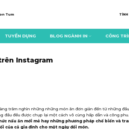
 Kon Tum
TÍNH
TUYỂN DỤNG
BLOG NGÀNH IN
CÔNG TR
trên Instagram
à hàng trăm nghìn những những món ăn đơn giản đến từ những đầ
g đầu đều được chụp lại một cách vô cùng hấp dẫn và công phu
hức nấu ăn mới mẻ hay những phương pháp chế biến và tra
ối của cả gia đình cho một ngày đổi món.