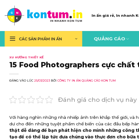
Skip
to
In ấn giá rẻ, In nhanh
content
QUẢNG CÁO
CÁC SẢN PHẨM IN ẤN
XU HƯỚNG THIẾT KẾ
15 Food Photographers cực chất 
ĐĂNG VÀO LÚC
25/03/2023
BỞI
CÔNG TY IN ẤN QUẢNG CÁO KON TUM
Đánh giá cho dịch vụ này
Với hàng nghìn những nhà nhiếp ảnh trên khắp thế giới, v
dư cho đến những tuyệt phẩm chế biến của các đầu bếp hàn
thật dễ dàng để bạn phát hiện cho mình những công t
tạo để có thể lập tức đưa chúng vào thực đơn cho bữa t