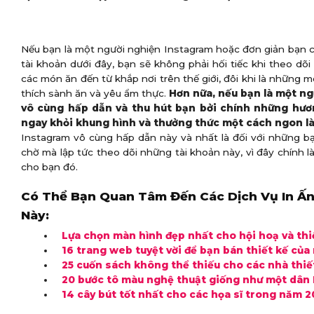
Nếu bạn là một người nghiện Instagram hoặc đơn giản bạn c
tài khoản dưới đây, bạn sẽ không phải hối tiếc khi theo dõ
các món ăn đến từ khắp nơi trên thế giới, đôi khi là nhữn
thích sành ăn và yêu ẩm thực.
Hơn nữa, nếu bạn là một ng
vô cùng hấp dẫn và thu hút bạn bởi chính những hươn
ngay khỏi khung hình và thưởng thức một cách ngon l
Instagram vô cùng hấp dẫn này và nhất là đối với những b
chờ mà lập tức theo dõi những tài khoản này, vì đây chính l
cho bạn đó.
Có Thể Bạn Quan Tâm Đến Các Dịch Vụ In Ấn
Này:
Lựa chọn màn hình đẹp nhất cho hội hoạ và thi
16 trang web tuyệt vời để bạn bán thiết kế của
25 cuốn sách không thể thiếu cho các nhà thiế
20 bước tô màu nghệ thuật giống như một dân 
14 cây bút tốt nhất cho các họa sĩ trong năm 2