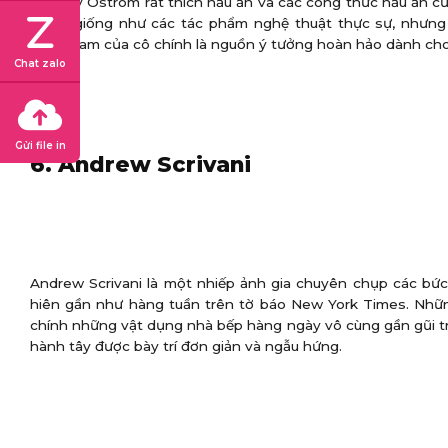
Lindsay Ostrom rất thích nấu ăn và các công thức nấu ăn của
trông giống như các tác phẩm nghệ thuật thực sự, nhưng c
Instagram của cô chính là nguồn ý tưởng hoàn hảo dành ch
Chat zalo
Gửi file in
6. Andrew Scrivani
Andrew Scrivani là một nhiếp ảnh gia chuyên chụp các bứ
hiên gần như hàng tuần trên tờ báo New York Times. Nhữ
chính những vật dụng nhà bếp hàng ngày vô cùng gần gũi tr
hành tây được bày trí đơn giản và ngẫu hứng.