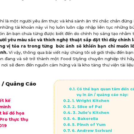
hỉ là một người yêu ẩm thực và khá sành ăn thì chắc chắn đừng
i những tài khoản này vì họ luôn luôn cập nhập liên tục những 
g món ăn bạn chưa từng được biết đến do chính họ sáng tạo nhằm
ười yêu màu sắc và thích nghệ thuật sắp đặt thì đây chính 
g vị tỏa ra trong từng bức ảnh sẽ khiến bạn chỉ muốn l
ành.
Vì vậy, thông qua bài viết này chúng tôi sẽ giới thiệu đến bạn
ạn đang và sẽ trở thành một Food Styling chuyên nghiệp thì h
à nơi sẽ đem đến nguồn cảm hứng và là kho tàng thư viện tài liệu
 / Quảng Cáo
Có thể bạn quan tâm đến c
vụ in ấn / quảng cáo này:
ết kế
1. Wright Kitchen
2. Slice of Pai
 mình
3. Julie’s Kitchen
t kế đồ họa
4. Bakerella
Pro thực thụ
5. Pinch of Yum
019
6. Andrew Scrivani