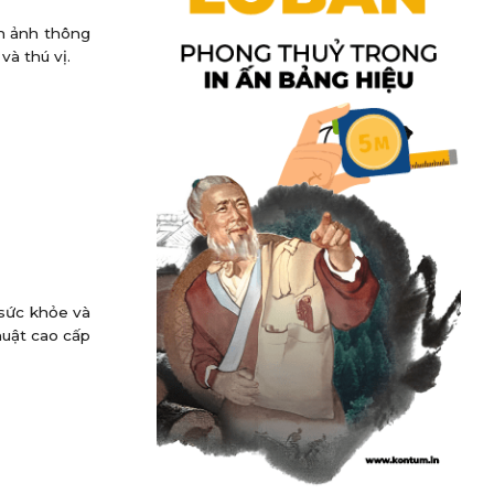
nh ảnh thông
à thú vị.
 sức khỏe và
huật cao cấp