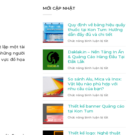
MỚI CẬP NHẬT
Quy định về bảng hiệu quầy
thuốc tại Kon Tum: Hướng
dẫn đầy đủ và chi tiết
Chức năng bình luận bị tắt
ở
Quy
 lập một tài
định
Daklak.in – Nền Tảng In Ấn
những người
về
& Quảng Cáo Hàng Đầu Tại
h vực đồ họa
bảng
Đắk Lắk
hiệu
Chức năng bình luận bị tắt
quầy
ở
thuốc
Daklak.in
tại
–
So sánh Alu, Mica và Inox:
Kon
Nền
Vật liệu nào phù hợp với
Tum:
Tảng
nhu cầu của bạn?
Hướng
In
Chức năng bình luận bị tắt
dẫn
Ấn
ở
đầy
&
So
đủ
Quảng
sánh
Thiết kế banner Quảng cáo
và
Cáo
Alu,
tại Kon Tum
chi
Hàng
Mica
Chức năng bình luận bị tắt
ở
tiết
Đầu
và
Thiết
Tại
Inox:
kế
Đắk
Vật
banner
Lắk
liệu
Thiết kế logo: Nghệ thuật