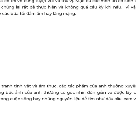
 cô thì vô cùng tuyệt vời và thú vị. Mặc dù các món ăn cô luôn 
húng lại rất dễ thực hiện và không quá cầu kỳ khi nấu. Vì vậ
o các bữa tối đầm ấm hay lãng mạng.
c tranh tĩnh vật và ẩm thực, các tác phẩm của anh thường xuyê
ng bức ảnh của anh thường có góc nhìn đơn giản và được lấy 
ong cuộc sống hay những nguyên liệu dễ tìm như dầu oliu, cam 