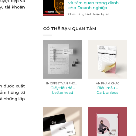
tuyệt đẹp và
Quảng
nào
và tầm quan trọng dành
cáo
phù
y, tài khoản
cho Doanh nghiệp
tại
hợp
Chức năng bình luận bị tắt
Kon
ở
với
Tum
Thiết
nhu
kế
cầu
logo:
CÓ THỂ BẠN QUAN TÂM
của
Nghệ
bạn?
thuật
và
tầm
quan
trọng
dành
cho
Doanh
nghiệp
IN OFFSET VĂN PHÒNG
ẤN PHẨM KHÁC
n được xuất
Giấy tiêu đề –
Biểu mẫu –
cảm hứng từ
Letterhead
Carbonless
và những lớp