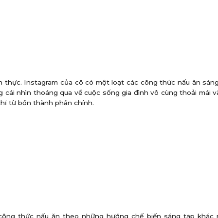
m thực. Instagram của cô có một loạt các công thức nấu ăn sán
g cái nhìn thoáng qua về cuộc sống gia đình vô cùng thoải mái 
chỉ từ bốn thành phần chính.
 công thức nấu ăn theo những hướng chế biến sáng tạp khác 