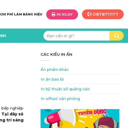
0878711177
IN NGAY
 CHI PHÍ LÀM BẢNG HIỆU
Tìm
ÌNH
kiếm:
CÁC KIỂU IN ẤN
Ấn phẩm khác
In ấn bao bì
In kỹ thuật số quảng cáo
In offset văn phòng
u bếp nghiệp
.
Tại đây sẽ
ng trí sáng