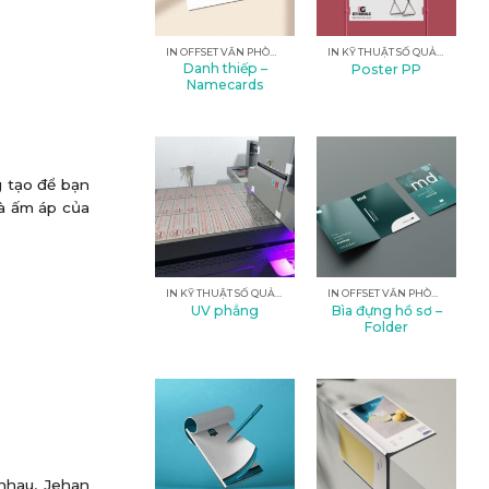
IN OFFSET VĂN PHÒNG
IN KỸ THUẬT SỐ QUẢNG CÁO
Danh thiếp –
Poster PP
Namecards
g tạo để bạn
và ấm áp của
IN KỸ THUẬT SỐ QUẢNG CÁO
IN OFFSET VĂN PHÒNG
Bìa đựng hồ sơ –
UV phẳng
Folder
nhau, Jehan