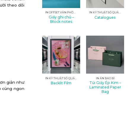
ười theo dõi
IN OFFSET VĂN PHÒNG
IN KỸ THUẬT SỐ QUẢNG CÁO
Giấy ghi chú –
Catalogues
Block notes
IN KỸ THUẬT SỐ QUẢNG CÁO
IN ẤN BAO BÌ
đơn giản như
Túi Giấy Ép Kim –
Backlit Film
Laminated Paper
vô cùng ngon
Bag