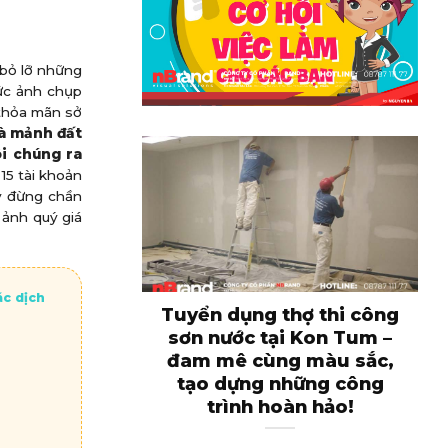
 bỏ lỡ những
bức ảnh chụp
 thỏa mãn sở
là mảnh đất
ôi chúng ra
 15 tài khoản
ãy đừng chần
 ảnh quý giá
ác dịch
Tuyển dụng thợ thi công
sơn nước tại Kon Tum –
đam mê cùng màu sắc,
tạo dựng những công
trình hoàn hảo!