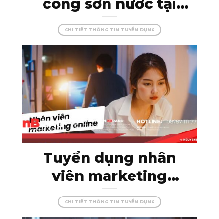
công sơn nước tại
Kon Tum – đam mê
CHI TIẾT THÔNG TIN TUYỂN DỤNG
cùng màu sắc, tạo
dựng những công
trình hoàn hảo!
Tuyển dụng nhân
viên marketing
online – thỏa sức
CHI TIẾT THÔNG TIN TUYỂN DỤNG
sáng tạo cùng