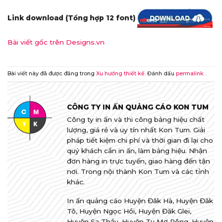
Link download (Tổng hợp 12 font)
Bài viết gốc trên Designs.vn
Bài viết này đã được đăng trong
Xu hướng thiết kế
. Đánh dấu
permalink
.
CÔNG TY IN ẤN QUẢNG CÁO KON TUM
Công ty in ấn và thi công bảng hiệu chất
lượng, giá rẻ và uy tín nhất Kon Tum. Giải
pháp tiết kiệm chi phí và thời gian đi lại cho
quý khách cần in ấn, làm bảng hiệu. Nhận
đơn hàng in trực tuyến, giao hàng đến tận
nơi. Trong nội thành Kon Tum và các tỉnh
khác.
In ấn quảng cáo Huyện Đăk Hà, Huyện Đăk
Tô, Huyện Ngọc Hồi, Huyện Đăk Glei,
Huyện Sa Thầy, Huyện Tu Mơ Rông, Huyện