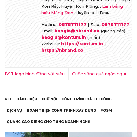
Kon Rẫy, Huyện Kon Plông, ,
Làm bảng
hiệu Măng Đen
, Huyện Ia H'Drai...
Hotline:
0878711177
| Zalo:
0878711177
Email:
baogia@nbrand.co
(quảng cáo)
baogia@kontum.in
(in ấn)
Website:
https://kontum.in
|
https://nbrand.co
BST logo hình động vật siêu
Cuộc sống quá ngắn ngủi để
ấn tượng của Tom Anders
làm công việc mình không
Watkins
thích
ALL
BẢNG HIỆU
CHỮ NỔI
CÔNG TRÌNH ĐÃ THI CÔNG
DỊCH VỤ
HOÀN THIỆN CÔNG TRÌNH XÂY DỰNG
POSM
QUẢNG CÁO RIÊNG CHO TỪNG NGÀNH NGHỀ