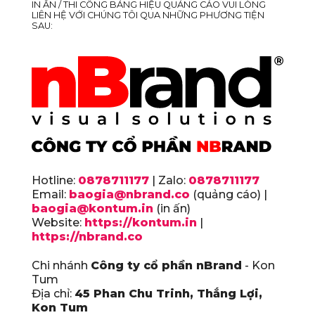
IN ẤN / THI CÔNG BẢNG HIỆU QUẢNG CÁO VUI LÒNG
LIÊN HỆ VỚI CHÚNG TÔI QUA NHỮNG PHƯƠNG TIỆN
SAU:
Hotline:
0878711177
| Zalo:
0878711177
Email:
baogia@nbrand.co
(quảng cáo) |
baogia@kontum.in
(in ấn)
Website:
https://kontum.in
|
https://nbrand.co
Chi nhánh
Công ty cổ phần nBrand
- Kon
Tum
Địa chỉ:
45 Phan Chu Trinh, Thắng Lợi,
Kon Tum