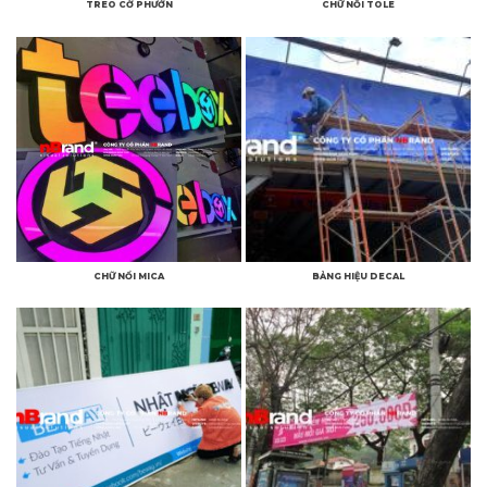
TREO CỜ PHƯỚN
CHỮ NỔI TOLE
CHỮ NỔI MICA
BẢNG HIỆU DECAL