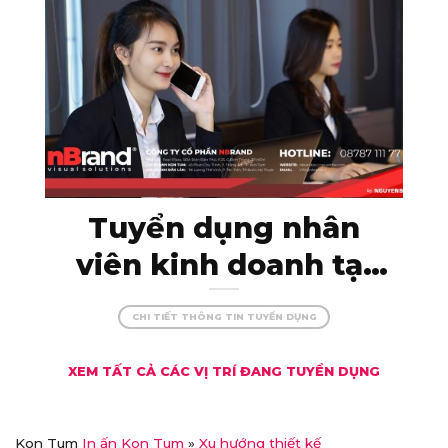
nBrand!
Tuyển dụng nhân
viên kinh doanh tại
Kon Tum – thu nhập
CHI TIẾT THÔNG TIN TUYỂN DỤNG
khủng, đãi ngộ xịn!
XEM TẤT CẢ CÁC VỊ TRÍ ĐANG TUYỂN DỤNG
Kon Tum
In ấn Kon Tum
»
Xu hướng thiết kế