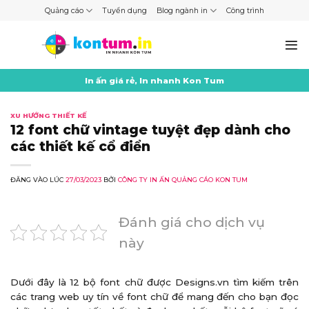
Skip
Quảng cáo
Tuyển dụng
Blog ngành in
Công trình
to
content
In ấn giá rẻ, In nhanh Kon Tum
XU HƯỚNG THIẾT KẾ
12 font chữ vintage tuyệt đẹp dành cho
các thiết kế cổ điển
ĐĂNG VÀO LÚC
27/03/2023
BỞI
CÔNG TY IN ẤN QUẢNG CÁO KON TUM
Đánh giá cho dịch vụ
này
Dưới đây là 12 bộ font chữ được Designs.vn tìm kiếm trên
các trang web uy tín về font chữ để mang đến cho bạn đọc