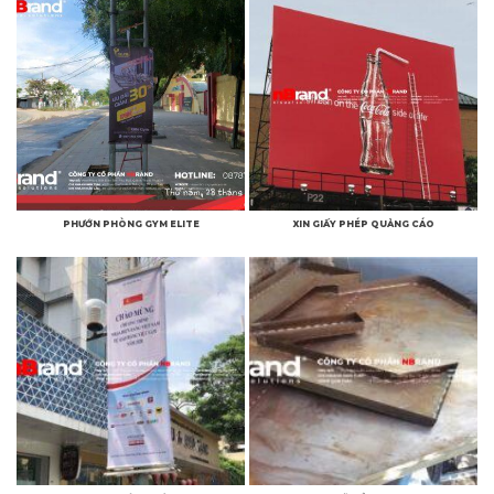
PHƯỚN PHÒNG GYM ELITE
XIN GIẤY PHÉP QUẢNG CÁO