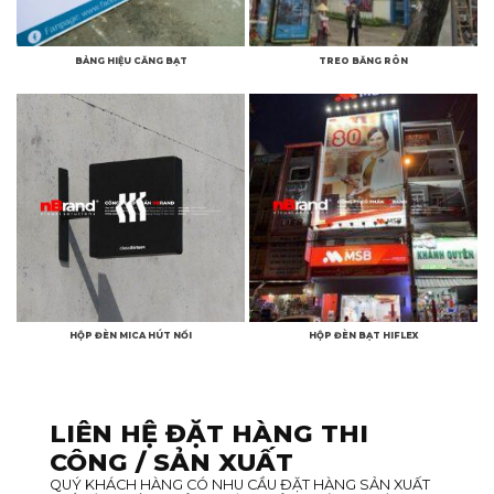
BẢNG HIỆU CĂNG BẠT
TREO BĂNG RÔN
HỘP ĐÈN MICA HÚT NỔI
HỘP ĐÈN BẠT HIFLEX
LIÊN HỆ ĐẶT HÀNG THI
CÔNG / SẢN XUẤT
QUÝ KHÁCH HÀNG CÓ NHU CẦU ĐẶT HÀNG SẢN XUẤT