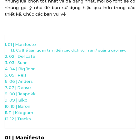
những lựa chọn tốt nhất và đa dạng nhất, mỗi bộ font sẽ có
những gợi ý nhỏ để bạn sử dụng hiệu quả hơn trong các
thiết kế. Chúc các bạn vui vẻ!
01 | Manifesto
Có thể bạn quan tâm đến các dịch vụ in ấn / quảng cáo này:
02 | Delicate
03 | Sunn
04 | Big John
05 | Reis
06 | Anders
07 | Dense
08 | Jaapokki
09 | Biko
10 | Baron
11 | Kilogram
12 | Tracks
01 | Manifesto