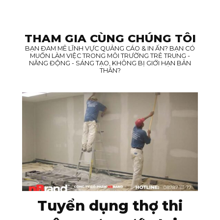
THAM GIA CÙNG CHÚNG TÔI
BẠN ĐAM MÊ LĨNH VỰC QUẢNG CÁO & IN ẤN? BẠN CÓ
MUỐN LÀM VIỆC TRONG MÔI TRƯỜNG TRẺ TRUNG -
NĂNG ĐỘNG - SÁNG TẠO, KHÔNG BỊ GIỚI HẠN BẢN
THÂN?
Tuyển dụng thợ thi