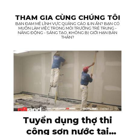
THAM GIA CÙNG CHÚNG TÔI
BẠN ĐAM MÊ LĨNH VỰC QUẢNG CÁO & IN ẤN? BẠN CÓ
MUỐN LÀM VIỆC TRONG MÔI TRƯỜNG TRẺ TRUNG -
NĂNG ĐỘNG - SÁNG TẠO, KHÔNG BỊ GIỚI HẠN BẢN
THÂN?
Tuyển dụng thợ thi
công sơn nước tại