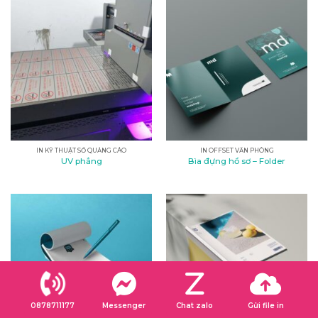
IN KỸ THUẬT SỐ QUẢNG CÁO
IN OFFSET VĂN PHÒNG
UV phẳng
Bìa đựng hồ sơ – Folder
0878711177
Messenger
Chat zalo
Gửi file in