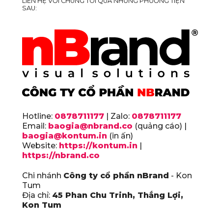
LIÊN HỆ VỚI CHÚNG TÔI QUA NHỮNG PHƯƠNG TIỆN
SAU:
Hotline:
0878711177
| Zalo:
0878711177
Email:
baogia@nbrand.co
(quảng cáo) |
baogia@kontum.in
(in ấn)
Website:
https://kontum.in
|
https://nbrand.co
Chi nhánh
Công ty cổ phần nBrand
- Kon
Tum
Địa chỉ:
45 Phan Chu Trinh, Thắng Lợi,
Kon Tum