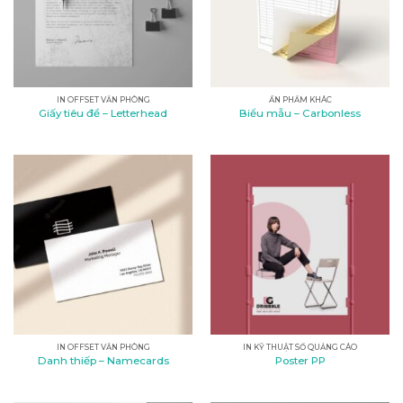
IN OFFSET VĂN PHÒNG
ẤN PHẨM KHÁC
Giấy tiêu đề – Letterhead
Biểu mẫu – Carbonless
IN OFFSET VĂN PHÒNG
IN KỸ THUẬT SỐ QUẢNG CÁO
Danh thiếp – Namecards
Poster PP