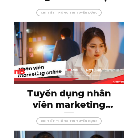
Kon Tum – đam mê
CHI TIẾT THÔNG TIN TUYỂN DỤNG
cùng màu sắc, tạo
dựng những công
trình hoàn hảo!
Tuyển dụng nhân
viên marketing
online – thỏa sức
CHI TIẾT THÔNG TIN TUYỂN DỤNG
sáng tạo cùng