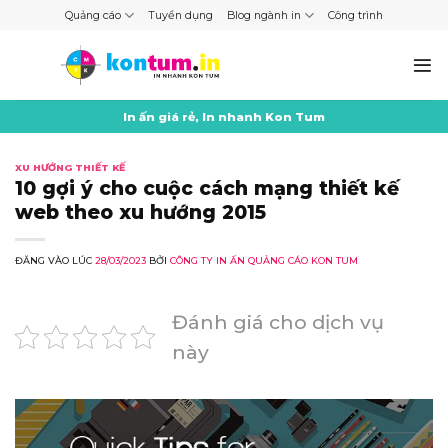
Skip
Quảng cáo
Tuyển dụng
Blog ngành in
Công trình
to
content
In ấn giá rẻ, In nhanh Kon Tum
XU HƯỚNG THIẾT KẾ
10 gợi ý cho cuộc cách mạng thiết kế
web theo xu hướng 2015
ĐĂNG VÀO LÚC
28/03/2023
BỞI
CÔNG TY IN ẤN QUẢNG CÁO KON TUM
Đánh giá cho dịch vụ
này