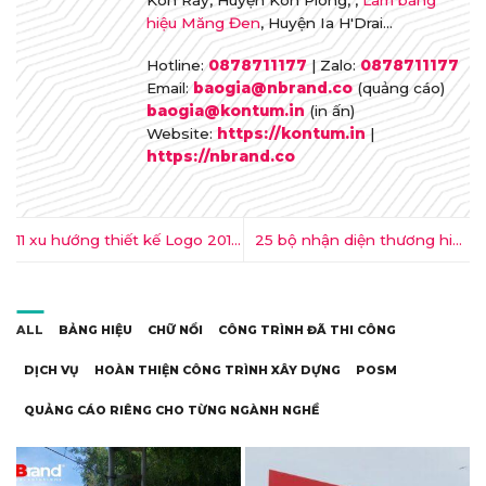
Kon Rẫy, Huyện Kon Plông, ,
Làm bảng
hiệu Măng Đen
, Huyện Ia H'Drai...
Hotline:
0878711177
| Zalo:
0878711177
Email:
baogia@nbrand.co
(quảng cáo)
baogia@kontum.in
(in ấn)
Website:
https://kontum.in
|
https://nbrand.co
11 xu hướng thiết kế Logo 2015
25 bộ nhận diện thương hiệu
bạn không thể bỏ lỡ
không thể đẹp hơn [P1]
ALL
BẢNG HIỆU
CHỮ NỔI
CÔNG TRÌNH ĐÃ THI CÔNG
DỊCH VỤ
HOÀN THIỆN CÔNG TRÌNH XÂY DỰNG
POSM
QUẢNG CÁO RIÊNG CHO TỪNG NGÀNH NGHỀ