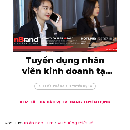
nBrand!
Tuyển dụng nhân
viên kinh doanh tại
Kon Tum – thu nhập
CHI TIẾT THÔNG TIN TUYỂN DỤNG
khủng, đãi ngộ xịn!
XEM TẤT CẢ CÁC VỊ TRÍ ĐANG TUYỂN DỤNG
Kon Tum
In ấn Kon Tum
»
Xu hướng thiết kế