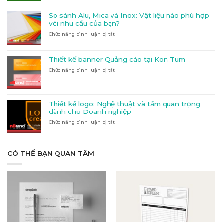
–
tại
Nền
Kon
So sánh Alu, Mica và Inox: Vật liệu nào phù hợp
Tảng
Tum:
với nhu cầu của bạn?
In
Hướng
Chức năng bình luận bị tắt
ở
Ấn
dẫn
So
&
đầy
sánh
Quảng
đủ
Alu,
Cáo
và
Thiết kế banner Quảng cáo tại Kon Tum
Mica
Hàng
chi
Chức năng bình luận bị tắt
ở
và
Đầu
tiết
Thiết
Inox:
Tại
kế
Vật
Đắk
banner
liệu
Lắk
Quảng
nào
Thiết kế logo: Nghệ thuật và tầm quan trọng
cáo
phù
dành cho Doanh nghiệp
tại
hợp
Chức năng bình luận bị tắt
Kon
ở
với
Tum
Thiết
nhu
kế
cầu
logo:
của
Nghệ
CÓ THỂ BẠN QUAN TÂM
bạn?
thuật
và
tầm
quan
trọng
dành
cho
Doanh
nghiệp