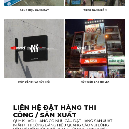
BẢNG HIỆU CĂNG BẠT
TREO BĂNG RÔN
HỘP ĐÈN MICA HÚT NỔI
HỘP ĐÈN BẠT HIFLEX
LIÊN HỆ ĐẶT HÀNG THI
CÔNG / SẢN XUẤT
QUÝ KHÁCH HÀNG CÓ NHU CẦU ĐẶT HÀNG SẢN XUẤT
IN ẤN / THI CÔNG BẢNG HIỆU QUẢNG CÁO VUI LÒNG